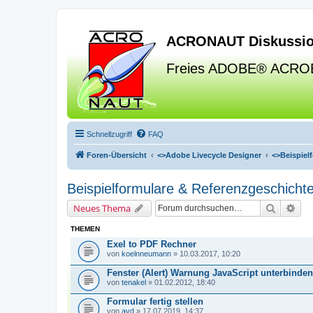
ACRONAUT Diskussio
Freies ADOBE® ACRO
Schnellzugriff
FAQ
Foren-Übersicht
<>
Adobe Livecycle Designer
<>
Beispiel
Beispielformulare & Referenzgeschicht
Suche
Erw
Neues Thema
THEMEN
Exel to PDF Rechner
von
koelnneumann
» 10.03.2017, 10:20
Fenster (Alert) Warnung JavaScript unterbinden
von
tenakel
» 01.02.2012, 18:40
Formular fertig stellen
von
avd
» 17.07.2019, 14:37