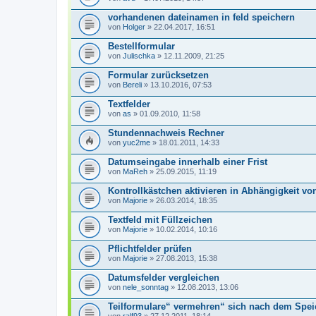
vorhandenen dateinamen in feld speichern
von
Holger
» 22.04.2017, 16:51
Bestellformular
von
Julischka
» 12.11.2009, 21:25
Formular zurücksetzen
von
Bereli
» 13.10.2016, 07:53
Textfelder
von
as
» 01.09.2010, 11:58
Stundennachweis Rechner
von
yuc2me
» 18.01.2011, 14:33
Datumseingabe innerhalb einer Frist
von
MaReh
» 25.09.2015, 11:19
Kontrollkästchen aktivieren in Abhängigkeit von
von
Majorie
» 26.03.2014, 18:35
Textfeld mit Füllzeichen
von
Majorie
» 10.02.2014, 10:16
Pflichtfelder prüfen
von
Majorie
» 27.08.2013, 15:38
Datumsfelder vergleichen
von
nele_sonntag
» 12.08.2013, 13:06
Teilformulare“ vermehren“ sich nach dem Spei