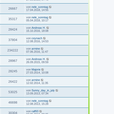
von
nele_sonntag
26667
17.04.2018, 14:55
von
nele_sonntag
35317
05.04.2018, 10:17
von
Andreas H.
28424
15.10.2016, 18:08
von
ceynach
37804
12.08.2016, 14:53
von
armine
234222
07.06.2016, 11:47
von
Andreas H.
28967
26.09.2015, 09:59
von
Majorie
28245
27.03.2014, 10:08
von
armine
26422
12.02.2014, 11:35
von
Sunny_day_in_july
53025
13.09.2013, 07:34
von
nele_sonntag
46698
12.08.2013, 15:28
von
ralf93
30304