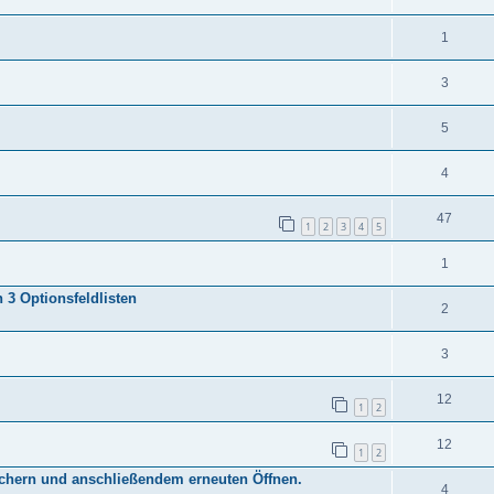
1
3
5
4
47
1
2
3
4
5
1
 3 Optionsfeldlisten
2
3
12
1
2
12
1
2
chern und anschließendem erneuten Öffnen.
4