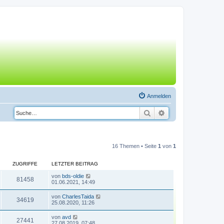
Anmelden
Suche
Erweiterte Suche
16 Themen • Seite
1
von
1
ZUGRIFFE
LETZTER BEITRAG
von
bds-oldie
81458
01.06.2021, 14:49
von
CharlesTaida
34619
25.08.2020, 11:26
von
avd
27441
27.08.2019, 07:48