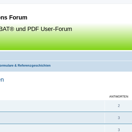
ns Forum
BAT® und PDF User-Forum
formulare & Referenzgeschichten
en
eiterte Suche
ANTWORTEN
2
3
3