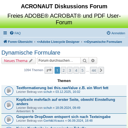
ACRONAUT Diskussions Forum
Freies ADOBE® ACROBAT® und PDF User-
Forum
FAQ
Anmelden
Foren-Übersicht
<>
Adobe Livecycle Designer
<>
Dynamische Formulare
Dynamische Formulare
Suche
Erweiterte Suche
Neues Thema
Seite
1
von
44
1
2
3
4
5
44
Nächste
1094 Themen
…
Themen
Textformatierung bei this.rawValue z.B. ein Wort fett
Letzter Beitrag von
schuh
«
03.12.2025, 16:02
Kopfzeile mehrfach auf erster Seite, obwohl Einstellung
anders
Letzter Beitrag von
schuh
«
18.09.2024, 09:49
Antworten:
5
Gesperrte DropDown entsperrt sich nach Texteingabe
Letzter Beitrag von
Gerhild.Krauss
«
06.09.2024, 18:48