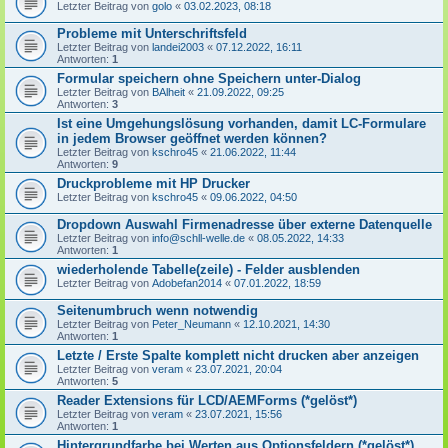
Letzter Beitrag von
golo
«
03.02.2023, 08:18
Probleme mit Unterschriftsfeld
Letzter Beitrag von
landei2003
«
07.12.2022, 16:11
Antworten:
1
Formular speichern ohne Speichern unter-Dialog
Letzter Beitrag von
BAlheit
«
21.09.2022, 09:25
Antworten:
3
Ist eine Umgehungslösung vorhanden, damit LC-Formulare
in jedem Browser geöffnet werden können?
Letzter Beitrag von
kschro45
«
21.06.2022, 11:44
Antworten:
9
Druckprobleme mit HP Drucker
Letzter Beitrag von
kschro45
«
09.06.2022, 04:50
Dropdown Auswahl Firmenadresse über externe Datenquelle
Letzter Beitrag von
info@schll-welle.de
«
08.05.2022, 14:33
Antworten:
1
wiederholende Tabelle(zeile) - Felder ausblenden
Letzter Beitrag von
Adobefan2014
«
07.01.2022, 18:59
Seitenumbruch wenn notwendig
Letzter Beitrag von
Peter_Neumann
«
12.10.2021, 14:30
Antworten:
1
Letzte / Erste Spalte komplett nicht drucken aber anzeigen
Letzter Beitrag von
veram
«
23.07.2021, 20:04
Antworten:
5
Reader Extensions für LCD/AEMForms (*gelöst*)
Letzter Beitrag von
veram
«
23.07.2021, 15:56
Antworten:
1
Hintergrundfarbe bei Werten aus Optionsfeldern (*gelöst*)