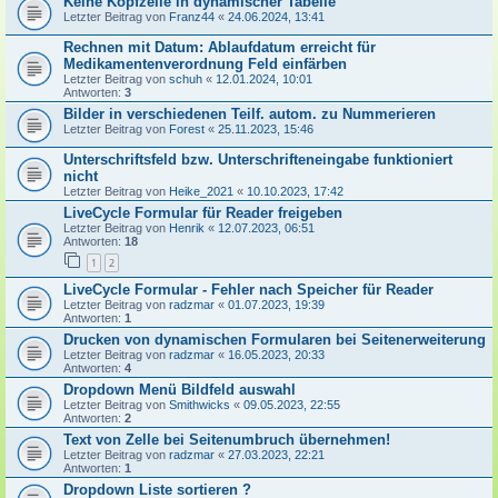
Keine Kopfzeile in dynamischer Tabelle
Letzter Beitrag von
Franz44
«
24.06.2024, 13:41
Rechnen mit Datum: Ablaufdatum erreicht für
Medikamentenverordnung Feld einfärben
Letzter Beitrag von
schuh
«
12.01.2024, 10:01
Antworten:
3
Bilder in verschiedenen Teilf. autom. zu Nummerieren
Letzter Beitrag von
Forest
«
25.11.2023, 15:46
Unterschriftsfeld bzw. Unterschrifteneingabe funktioniert
nicht
Letzter Beitrag von
Heike_2021
«
10.10.2023, 17:42
LiveCycle Formular für Reader freigeben
Letzter Beitrag von
Henrik
«
12.07.2023, 06:51
Antworten:
18
1
2
LiveCycle Formular - Fehler nach Speicher für Reader
Letzter Beitrag von
radzmar
«
01.07.2023, 19:39
Antworten:
1
Drucken von dynamischen Formularen bei Seitenerweiterung
Letzter Beitrag von
radzmar
«
16.05.2023, 20:33
Antworten:
4
Dropdown Menü Bildfeld auswahl
Letzter Beitrag von
Smithwicks
«
09.05.2023, 22:55
Antworten:
2
Text von Zelle bei Seitenumbruch übernehmen!
Letzter Beitrag von
radzmar
«
27.03.2023, 22:21
Antworten:
1
Dropdown Liste sortieren ?