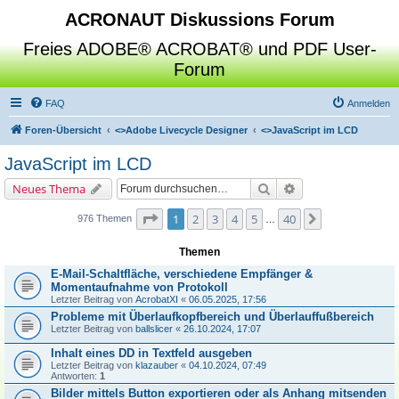
ACRONAUT Diskussions Forum
Freies ADOBE® ACROBAT® und PDF User-
Forum
FAQ
Anmelden
Foren-Übersicht
<>
Adobe Livecycle Designer
<>
JavaScript im LCD
JavaScript im LCD
Suche
Erweiterte Suche
Neues Thema
Seite
1
von
40
1
2
3
4
5
40
Nächste
976 Themen
…
Themen
E-Mail-Schaltfläche, verschiedene Empfänger &
Momentaufnahme von Protokoll
Letzter Beitrag von
AcrobatXI
«
06.05.2025, 17:56
Probleme mit Überlaufkopfbereich und Überlauffußbereich
Letzter Beitrag von
ballslicer
«
26.10.2024, 17:07
Inhalt eines DD in Textfeld ausgeben
Letzter Beitrag von
klazauber
«
04.10.2024, 07:49
Antworten:
1
Bilder mittels Button exportieren oder als Anhang mitsenden