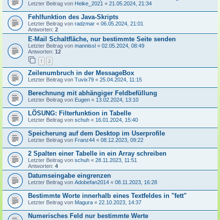
Letzter Beitrag von
Heike_2021
«
21.05.2024, 21:34
Fehlfunktion des Java-Skripts
Letzter Beitrag von
radzmar
«
06.05.2024, 21:01
Antworten:
2
E-Mail Schaltfläche, nur bestimmte Seite senden
Letzter Beitrag von
mannissl
«
02.05.2024, 08:49
Antworten:
12
1
2
Zeilenumbruch in der MessageBox
Letzter Beitrag von
Tuvix79
«
25.04.2024, 11:15
Berechnung mit abhängiger Feldbefüllung
Letzter Beitrag von
Eugen
«
13.02.2024, 13:10
LÖSUNG: Filterfunktion in Tabelle
Letzter Beitrag von
schuh
«
16.01.2024, 15:40
Speicherung auf dem Desktop im Userprofile
Letzter Beitrag von
Franz44
«
08.12.2023, 09:22
2 Spalten einer Tabelle in ein Array schreiben
Letzter Beitrag von
schuh
«
28.11.2023, 11:51
Antworten:
4
Datumseingabe eingrenzen
Letzter Beitrag von
Adobefan2014
«
08.11.2023, 16:28
Bestimmte Worte innerhalb eines Textfeldes in "fett"
Letzter Beitrag von
Magura
«
22.10.2023, 14:37
Numerisches Feld nur bestimmte Werte