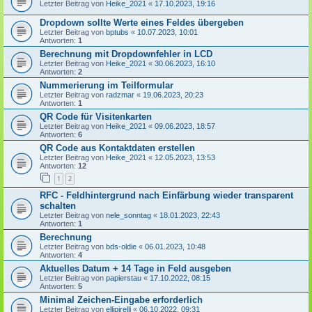
Letzter Beitrag von
Heike_2021
«
17.10.2023, 19:16
Dropdown sollte Werte eines Feldes übergeben
Letzter Beitrag von
bptubs
«
10.07.2023, 10:01
Antworten:
1
Berechnung mit Dropdownfehler in LCD
Letzter Beitrag von
Heike_2021
«
30.06.2023, 16:10
Antworten:
2
Nummerierung im Teilformular
Letzter Beitrag von
radzmar
«
19.06.2023, 20:23
Antworten:
1
QR Code für Visitenkarten
Letzter Beitrag von
Heike_2021
«
09.06.2023, 18:57
Antworten:
6
QR Code aus Kontaktdaten erstellen
Letzter Beitrag von
Heike_2021
«
12.05.2023, 13:53
Antworten:
12
1
2
RFC - Feldhintergrund nach Einfärbung wieder transparent
schalten
Letzter Beitrag von
nele_sonntag
«
18.01.2023, 22:43
Antworten:
1
Berechnung
Letzter Beitrag von
bds-oldie
«
06.01.2023, 10:48
Antworten:
4
Aktuelles Datum + 14 Tage in Feld ausgeben
Letzter Beitrag von
papierstau
«
17.10.2022, 08:15
Antworten:
5
Minimal Zeichen-Eingabe erforderlich
Letzter Beitrag von
ellipirelli
«
06.10.2022, 09:31