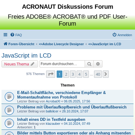
ACRONAUT Diskussions Forum
Freies ADOBE® ACROBAT® und PDF User-
Forum
FAQ
Anmelden
Foren-Übersicht
<>
Adobe Livecycle Designer
<>
JavaScript im LCD
JavaScript im LCD
Suche
Erweiterte Suche
Neues Thema
Seite
1
von
40
1
2
3
4
5
40
Nächste
976 Themen
…
Themen
E-Mail-Schaltfläche, verschiedene Empfänger &
Momentaufnahme von Protokoll
Letzter Beitrag von
AcrobatXI
«
06.05.2025, 17:56
Probleme mit Überlaufkopfbereich und Überlauffußbereich
Letzter Beitrag von
ballslicer
«
26.10.2024, 17:07
Inhalt eines DD in Textfeld ausgeben
Letzter Beitrag von
klazauber
«
04.10.2024, 07:49
Antworten:
1
Bilder mittels Button exportieren oder als Anhang mitsenden