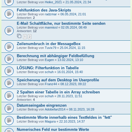
Letzter Beitrag von
Heike_2021
«
21.05.2024, 21:34
Fehlfunktion des Java-Skripts
Letzter Beitrag von
radzmar
«
06.05.2024, 21:01
Antworten:
2
E-Mail Schaltfläche, nur bestimmte Seite senden
Letzter Beitrag von
mannissl
«
02.05.2024, 08:49
Antworten:
12
1
2
Zeilenumbruch in der MessageBox
Letzter Beitrag von
Tuvix79
«
25.04.2024, 11:15
Berechnung mit abhängiger Feldbefüllung
Letzter Beitrag von
Eugen
«
13.02.2024, 13:10
LÖSUNG: Filterfunktion in Tabelle
Letzter Beitrag von
schuh
«
16.01.2024, 15:40
Speicherung auf dem Desktop im Userprofile
Letzter Beitrag von
Franz44
«
08.12.2023, 09:22
2 Spalten einer Tabelle in ein Array schreiben
Letzter Beitrag von
schuh
«
28.11.2023, 11:51
Antworten:
4
Datumseingabe eingrenzen
Letzter Beitrag von
Adobefan2014
«
08.11.2023, 16:28
Bestimmte Worte innerhalb eines Textfeldes in "fett"
Letzter Beitrag von
Magura
«
22.10.2023, 14:37
Numerisches Feld nur bestimmte Werte