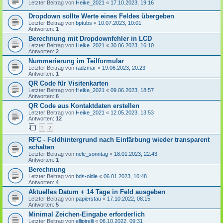
Letzter Beitrag von
Heike_2021
«
17.10.2023, 19:16
Dropdown sollte Werte eines Feldes übergeben
Letzter Beitrag von
bptubs
«
10.07.2023, 10:01
Antworten:
1
Berechnung mit Dropdownfehler in LCD
Letzter Beitrag von
Heike_2021
«
30.06.2023, 16:10
Antworten:
2
Nummerierung im Teilformular
Letzter Beitrag von
radzmar
«
19.06.2023, 20:23
Antworten:
1
QR Code für Visitenkarten
Letzter Beitrag von
Heike_2021
«
09.06.2023, 18:57
Antworten:
6
QR Code aus Kontaktdaten erstellen
Letzter Beitrag von
Heike_2021
«
12.05.2023, 13:53
Antworten:
12
1
2
RFC - Feldhintergrund nach Einfärbung wieder transparent
schalten
Letzter Beitrag von
nele_sonntag
«
18.01.2023, 22:43
Antworten:
1
Berechnung
Letzter Beitrag von
bds-oldie
«
06.01.2023, 10:48
Antworten:
4
Aktuelles Datum + 14 Tage in Feld ausgeben
Letzter Beitrag von
papierstau
«
17.10.2022, 08:15
Antworten:
5
Minimal Zeichen-Eingabe erforderlich
Letzter Beitrag von
ellipirelli
«
06.10.2022, 09:31