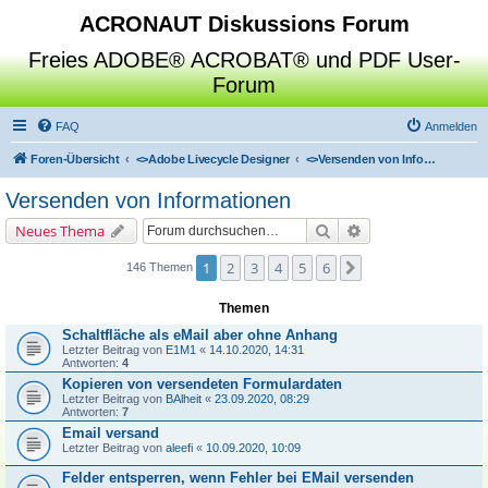
ACRONAUT Diskussions Forum
Freies ADOBE® ACROBAT® und PDF User-
Forum
FAQ
Anmelden
Foren-Übersicht
<>
Adobe Livecycle Designer
<>
Versenden von Informationen
Versenden von Informationen
Suche
Erweiterte Suche
Neues Thema
1
2
3
4
5
6
Nächste
146 Themen
Themen
Schaltfläche als eMail aber ohne Anhang
Letzter Beitrag von
E1M1
«
14.10.2020, 14:31
Antworten:
4
Kopieren von versendeten Formulardaten
Letzter Beitrag von
BAlheit
«
23.09.2020, 08:29
Antworten:
7
Email versand
Letzter Beitrag von
aleefi
«
10.09.2020, 10:09
Felder entsperren, wenn Fehler bei EMail versenden