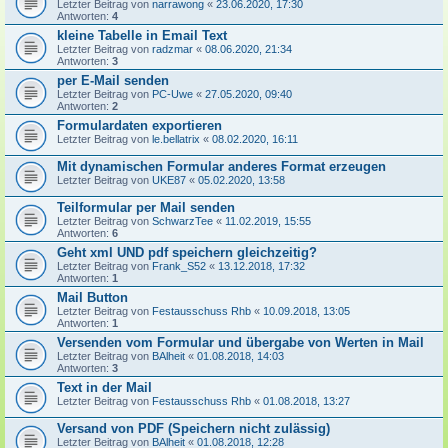
Letzter Beitrag von
narrawong
«
23.06.2020, 17:30
Antworten:
4
kleine Tabelle in Email Text
Letzter Beitrag von
radzmar
«
08.06.2020, 21:34
Antworten:
3
per E-Mail senden
Letzter Beitrag von
PC-Uwe
«
27.05.2020, 09:40
Antworten:
2
Formulardaten exportieren
Letzter Beitrag von
le.bellatrix
«
08.02.2020, 16:11
Mit dynamischen Formular anderes Format erzeugen
Letzter Beitrag von
UKE87
«
05.02.2020, 13:58
Teilformular per Mail senden
Letzter Beitrag von
SchwarzTee
«
11.02.2019, 15:55
Antworten:
6
Geht xml UND pdf speichern gleichzeitig?
Letzter Beitrag von
Frank_S52
«
13.12.2018, 17:32
Antworten:
1
Mail Button
Letzter Beitrag von
Festausschuss Rhb
«
10.09.2018, 13:05
Antworten:
1
Versenden vom Formular und übergabe von Werten in Mail
Letzter Beitrag von
BAlheit
«
01.08.2018, 14:03
Antworten:
3
Text in der Mail
Letzter Beitrag von
Festausschuss Rhb
«
01.08.2018, 13:27
Versand von PDF (Speichern nicht zulässig)
Letzter Beitrag von
BAlheit
«
01.08.2018, 12:28