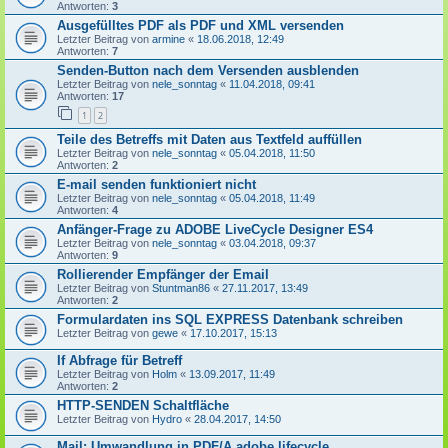
Antworten:
3
Ausgefülltes PDF als PDF und XML versenden
Letzter Beitrag von
armine
«
18.06.2018, 12:49
Antworten:
7
Senden-Button nach dem Versenden ausblenden
Letzter Beitrag von
nele_sonntag
«
11.04.2018, 09:41
Antworten:
17
1
2
Teile des Betreffs mit Daten aus Textfeld auffüllen
Letzter Beitrag von
nele_sonntag
«
05.04.2018, 11:50
Antworten:
2
E-mail senden funktioniert nicht
Letzter Beitrag von
nele_sonntag
«
05.04.2018, 11:49
Antworten:
4
Anfänger-Frage zu ADOBE LiveCycle Designer ES4
Letzter Beitrag von
nele_sonntag
«
03.04.2018, 09:37
Antworten:
9
Rollierender Empfänger der Email
Letzter Beitrag von
Stuntman86
«
27.11.2017, 13:49
Antworten:
2
Formulardaten ins SQL EXPRESS Datenbank schreiben
Letzter Beitrag von
gewe
«
17.10.2017, 15:13
If Abfrage für Betreff
Letzter Beitrag von
Holm
«
13.09.2017, 11:49
Antworten:
2
HTTP-SENDEN Schaltfläche
Letzter Beitrag von
Hydro
«
28.04.2017, 14:50
Mail: Umwandlung in PDF/A adobe lifecycle