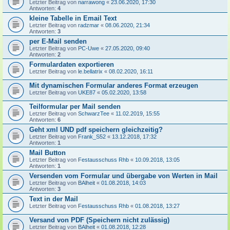
Letzter Beitrag von
narrawong
«
23.06.2020, 17:30
Antworten:
4
kleine Tabelle in Email Text
Letzter Beitrag von
radzmar
«
08.06.2020, 21:34
Antworten:
3
per E-Mail senden
Letzter Beitrag von
PC-Uwe
«
27.05.2020, 09:40
Antworten:
2
Formulardaten exportieren
Letzter Beitrag von
le.bellatrix
«
08.02.2020, 16:11
Mit dynamischen Formular anderes Format erzeugen
Letzter Beitrag von
UKE87
«
05.02.2020, 13:58
Teilformular per Mail senden
Letzter Beitrag von
SchwarzTee
«
11.02.2019, 15:55
Antworten:
6
Geht xml UND pdf speichern gleichzeitig?
Letzter Beitrag von
Frank_S52
«
13.12.2018, 17:32
Antworten:
1
Mail Button
Letzter Beitrag von
Festausschuss Rhb
«
10.09.2018, 13:05
Antworten:
1
Versenden vom Formular und übergabe von Werten in Mail
Letzter Beitrag von
BAlheit
«
01.08.2018, 14:03
Antworten:
3
Text in der Mail
Letzter Beitrag von
Festausschuss Rhb
«
01.08.2018, 13:27
Versand von PDF (Speichern nicht zulässig)
Letzter Beitrag von
BAlheit
«
01.08.2018, 12:28