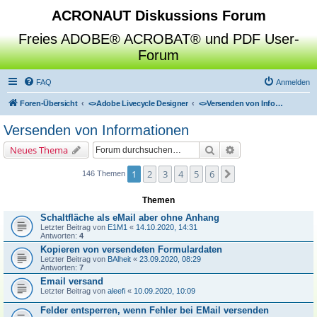
ACRONAUT Diskussions Forum
Freies ADOBE® ACROBAT® und PDF User-
Forum
FAQ
Anmelden
Foren-Übersicht
<>
Adobe Livecycle Designer
<>
Versenden von Informationen
Versenden von Informationen
Suche
Erweiterte Suche
Neues Thema
1
2
3
4
5
6
Nächste
146 Themen
Themen
Schaltfläche als eMail aber ohne Anhang
Letzter Beitrag von
E1M1
«
14.10.2020, 14:31
Antworten:
4
Kopieren von versendeten Formulardaten
Letzter Beitrag von
BAlheit
«
23.09.2020, 08:29
Antworten:
7
Email versand
Letzter Beitrag von
aleefi
«
10.09.2020, 10:09
Felder entsperren, wenn Fehler bei EMail versenden