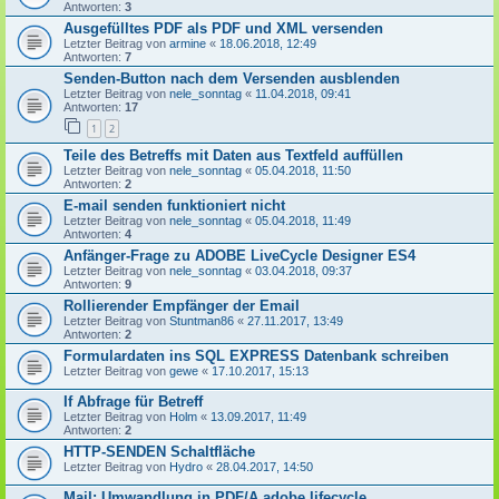
Antworten:
3
Ausgefülltes PDF als PDF und XML versenden
Letzter Beitrag von
armine
«
18.06.2018, 12:49
Antworten:
7
Senden-Button nach dem Versenden ausblenden
Letzter Beitrag von
nele_sonntag
«
11.04.2018, 09:41
Antworten:
17
1
2
Teile des Betreffs mit Daten aus Textfeld auffüllen
Letzter Beitrag von
nele_sonntag
«
05.04.2018, 11:50
Antworten:
2
E-mail senden funktioniert nicht
Letzter Beitrag von
nele_sonntag
«
05.04.2018, 11:49
Antworten:
4
Anfänger-Frage zu ADOBE LiveCycle Designer ES4
Letzter Beitrag von
nele_sonntag
«
03.04.2018, 09:37
Antworten:
9
Rollierender Empfänger der Email
Letzter Beitrag von
Stuntman86
«
27.11.2017, 13:49
Antworten:
2
Formulardaten ins SQL EXPRESS Datenbank schreiben
Letzter Beitrag von
gewe
«
17.10.2017, 15:13
If Abfrage für Betreff
Letzter Beitrag von
Holm
«
13.09.2017, 11:49
Antworten:
2
HTTP-SENDEN Schaltfläche
Letzter Beitrag von
Hydro
«
28.04.2017, 14:50
Mail: Umwandlung in PDF/A adobe lifecycle