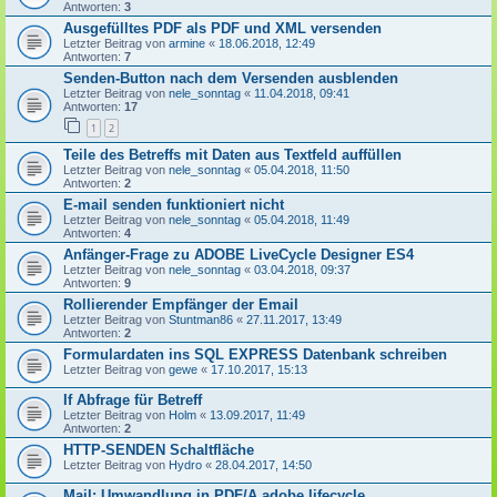
Antworten:
3
Ausgefülltes PDF als PDF und XML versenden
Letzter Beitrag von
armine
«
18.06.2018, 12:49
Antworten:
7
Senden-Button nach dem Versenden ausblenden
Letzter Beitrag von
nele_sonntag
«
11.04.2018, 09:41
Antworten:
17
1
2
Teile des Betreffs mit Daten aus Textfeld auffüllen
Letzter Beitrag von
nele_sonntag
«
05.04.2018, 11:50
Antworten:
2
E-mail senden funktioniert nicht
Letzter Beitrag von
nele_sonntag
«
05.04.2018, 11:49
Antworten:
4
Anfänger-Frage zu ADOBE LiveCycle Designer ES4
Letzter Beitrag von
nele_sonntag
«
03.04.2018, 09:37
Antworten:
9
Rollierender Empfänger der Email
Letzter Beitrag von
Stuntman86
«
27.11.2017, 13:49
Antworten:
2
Formulardaten ins SQL EXPRESS Datenbank schreiben
Letzter Beitrag von
gewe
«
17.10.2017, 15:13
If Abfrage für Betreff
Letzter Beitrag von
Holm
«
13.09.2017, 11:49
Antworten:
2
HTTP-SENDEN Schaltfläche
Letzter Beitrag von
Hydro
«
28.04.2017, 14:50
Mail: Umwandlung in PDF/A adobe lifecycle