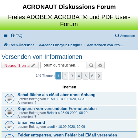
ACRONAUT Diskussions Forum
Freies ADOBE® ACROBAT® und PDF User-
Forum
FAQ
Anmelden
Foren-Übersicht
<>
Adobe Livecycle Designer
<>
Versenden von Informationen
Versenden von Informationen
Suche
Erweiterte Suche
Neues Thema
1
2
3
4
5
6
Nächste
146 Themen
Themen
Schaltfläche als eMail aber ohne Anhang
Letzter Beitrag von
E1M1
«
14.10.2020, 14:31
Antworten:
4
Kopieren von versendeten Formulardaten
Letzter Beitrag von
BAlheit
«
23.09.2020, 08:29
Antworten:
7
Email versand
Letzter Beitrag von
aleefi
«
10.09.2020, 10:09
Felder entsperren, wenn Fehler bei EMail versenden