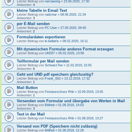
Letzter Beitrag von
narrawong
«
23.06.2020, 17:30
Antworten:
4
kleine Tabelle in Email Text
Letzter Beitrag von
radzmar
«
08.06.2020, 21:34
Antworten:
3
per E-Mail senden
Letzter Beitrag von
PC-Uwe
«
27.05.2020, 09:40
Antworten:
2
Formulardaten exportieren
Letzter Beitrag von
le.bellatrix
«
08.02.2020, 16:11
Mit dynamischen Formular anderes Format erzeugen
Letzter Beitrag von
UKE87
«
05.02.2020, 13:58
Teilformular per Mail senden
Letzter Beitrag von
SchwarzTee
«
11.02.2019, 15:55
Antworten:
6
Geht xml UND pdf speichern gleichzeitig?
Letzter Beitrag von
Frank_S52
«
13.12.2018, 17:32
Antworten:
1
Mail Button
Letzter Beitrag von
Festausschuss Rhb
«
10.09.2018, 13:05
Antworten:
1
Versenden vom Formular und übergabe von Werten in Mail
Letzter Beitrag von
BAlheit
«
01.08.2018, 14:03
Antworten:
3
Text in der Mail
Letzter Beitrag von
Festausschuss Rhb
«
01.08.2018, 13:27
Versand von PDF (Speichern nicht zulässig)
Letzter Beitrag von
BAlheit
«
01.08.2018, 12:28