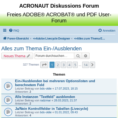
ACRONAUT Diskussions Forum
Freies ADOBE® ACROBAT® und PDF User-
Forum
FAQ
Anmelden
Foren-Übersicht
<>
Adobe Livecycle Designer
<>
Alles zum Thema Ein-/Ausblenden
Alles zum Thema Ein-/Ausblenden
Suche
Erweiterte Suche
Neues Thema
Seite
1
von
14
1
2
3
4
5
14
Nächste
327 Themen
…
Themen
Ein-/Ausblenden bei mehreren Optionslisten und
berechnetem Feld
Letzter Beitrag von
bds-oldie
«
17.07.2023, 18:15
Antworten:
2
Alle Instanzen "Textfeld" ausblenden
Letzter Beitrag von
radzmar
«
28.03.2023, 21:37
Antworten:
2
Ja/Nein Kontrollfelder in Tabellen (Livecycle)
Letzter Beitrag von
bds-oldie
«
01.01.2022, 09:43
Antworten:
4