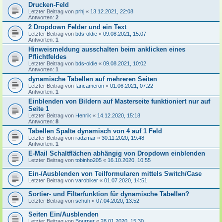
Drucken-Feld
Letzter Beitrag von
prhj
«
13.12.2021, 22:08
Antworten:
2
2 Dropdown Felder und ein Text
Letzter Beitrag von
bds-oldie
«
09.08.2021, 15:07
Antworten:
1
Hinweismeldung ausschalten beim anklicken eines
Pflichtfeldes
Letzter Beitrag von
bds-oldie
«
09.08.2021, 10:02
Antworten:
1
dynamische Tabellen auf mehreren Seiten
Letzter Beitrag von
Iancameron
«
01.06.2021, 07:22
Antworten:
1
Einblenden von Bildern auf Masterseite funktioniert nur auf
Seite 1
Letzter Beitrag von
Henrik
«
14.12.2020, 15:18
Antworten:
8
Tabellen Spalte dynamisch von 4 auf 1 Feld
Letzter Beitrag von
radzmar
«
30.11.2020, 19:48
Antworten:
1
E-Mail Schaltflächen abhängig von Dropdown einblenden
Letzter Beitrag von
tobinho205
«
16.10.2020, 10:55
Ein-/Ausblenden von Teilformularen mittels Switch/Case
Letzter Beitrag von
varobiker
«
01.07.2020, 14:51
Sortier- und Filterfunktion für dynamische Tabellen?
Letzter Beitrag von
schuh
«
07.04.2020, 13:52
Seiten Ein/Ausblenden
Letzter Beitrag von
Bourner
«
28.01.2020, 15:30