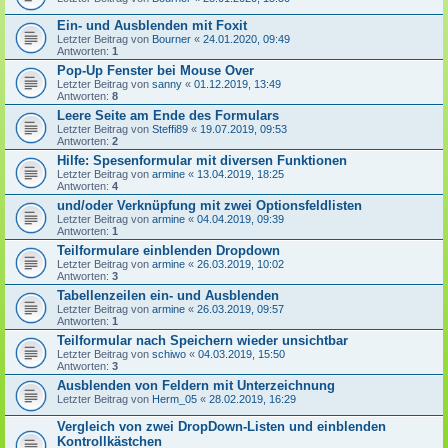
Ein- und Ausblenden mit Foxit
Letzter Beitrag von
Bourner
«
24.01.2020, 09:49
Antworten:
1
Pop-Up Fenster bei Mouse Over
Letzter Beitrag von
sanny
«
01.12.2019, 13:49
Antworten:
8
Leere Seite am Ende des Formulars
Letzter Beitrag von
Steffi89
«
19.07.2019, 09:53
Antworten:
2
Hilfe: Spesenformular mit diversen Funktionen
Letzter Beitrag von
armine
«
13.04.2019, 18:25
Antworten:
4
und/oder Verknüpfung mit zwei Optionsfeldlisten
Letzter Beitrag von
armine
«
04.04.2019, 09:39
Antworten:
1
Teilformulare einblenden Dropdown
Letzter Beitrag von
armine
«
26.03.2019, 10:02
Antworten:
3
Tabellenzeilen ein- und Ausblenden
Letzter Beitrag von
armine
«
26.03.2019, 09:57
Antworten:
1
Teilformular nach Speichern wieder unsichtbar
Letzter Beitrag von
schiwo
«
04.03.2019, 15:50
Antworten:
3
Ausblenden von Feldern mit Unterzeichnung
Letzter Beitrag von
Herm_05
«
28.02.2019, 16:29
Vergleich von zwei DropDown-Listen und einblenden
Kontrollkästchen