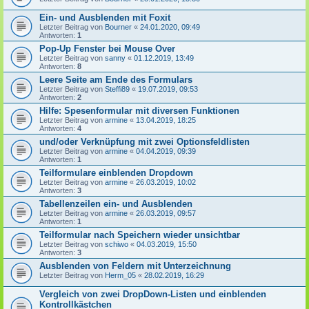
Ein- und Ausblenden mit Foxit
Letzter Beitrag von
Bourner
«
24.01.2020, 09:49
Antworten:
1
Pop-Up Fenster bei Mouse Over
Letzter Beitrag von
sanny
«
01.12.2019, 13:49
Antworten:
8
Leere Seite am Ende des Formulars
Letzter Beitrag von
Steffi89
«
19.07.2019, 09:53
Antworten:
2
Hilfe: Spesenformular mit diversen Funktionen
Letzter Beitrag von
armine
«
13.04.2019, 18:25
Antworten:
4
und/oder Verknüpfung mit zwei Optionsfeldlisten
Letzter Beitrag von
armine
«
04.04.2019, 09:39
Antworten:
1
Teilformulare einblenden Dropdown
Letzter Beitrag von
armine
«
26.03.2019, 10:02
Antworten:
3
Tabellenzeilen ein- und Ausblenden
Letzter Beitrag von
armine
«
26.03.2019, 09:57
Antworten:
1
Teilformular nach Speichern wieder unsichtbar
Letzter Beitrag von
schiwo
«
04.03.2019, 15:50
Antworten:
3
Ausblenden von Feldern mit Unterzeichnung
Letzter Beitrag von
Herm_05
«
28.02.2019, 16:29
Vergleich von zwei DropDown-Listen und einblenden
Kontrollkästchen