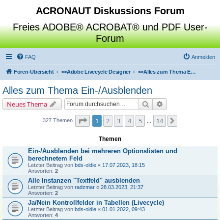
ACRONAUT Diskussions Forum
Freies ADOBE® ACROBAT® und PDF User-
Forum
FAQ
Anmelden
Foren-Übersicht
<>
Adobe Livecycle Designer
<>
Alles zum Thema Ein-/Ausblenden
Alles zum Thema Ein-/Ausblenden
Suche
Erweiterte Suche
Neues Thema
Seite
1
von
14
1
2
3
4
5
14
Nächste
327 Themen
…
Themen
Ein-/Ausblenden bei mehreren Optionslisten und
berechnetem Feld
Letzter Beitrag von
bds-oldie
«
17.07.2023, 18:15
Antworten:
2
Alle Instanzen "Textfeld" ausblenden
Letzter Beitrag von
radzmar
«
28.03.2023, 21:37
Antworten:
2
Ja/Nein Kontrollfelder in Tabellen (Livecycle)
Letzter Beitrag von
bds-oldie
«
01.01.2022, 09:43
Antworten:
4