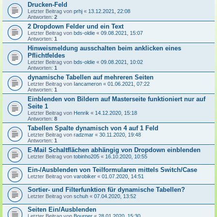
Drucken-Feld
Letzter Beitrag von
prhj
«
13.12.2021, 22:08
Antworten:
2
2 Dropdown Felder und ein Text
Letzter Beitrag von
bds-oldie
«
09.08.2021, 15:07
Antworten:
1
Hinweismeldung ausschalten beim anklicken eines
Pflichtfeldes
Letzter Beitrag von
bds-oldie
«
09.08.2021, 10:02
Antworten:
1
dynamische Tabellen auf mehreren Seiten
Letzter Beitrag von
Iancameron
«
01.06.2021, 07:22
Antworten:
1
Einblenden von Bildern auf Masterseite funktioniert nur auf
Seite 1
Letzter Beitrag von
Henrik
«
14.12.2020, 15:18
Antworten:
8
Tabellen Spalte dynamisch von 4 auf 1 Feld
Letzter Beitrag von
radzmar
«
30.11.2020, 19:48
Antworten:
1
E-Mail Schaltflächen abhängig von Dropdown einblenden
Letzter Beitrag von
tobinho205
«
16.10.2020, 10:55
Ein-/Ausblenden von Teilformularen mittels Switch/Case
Letzter Beitrag von
varobiker
«
01.07.2020, 14:51
Sortier- und Filterfunktion für dynamische Tabellen?
Letzter Beitrag von
schuh
«
07.04.2020, 13:52
Seiten Ein/Ausblenden
Letzter Beitrag von
Bourner
«
28.01.2020, 15:30