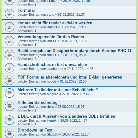
Letzter Beitrag von
Franz44
«
28.03.2023, 14:35
Antworten:
2
Formular
Letzter Beitrag von
thuto
«
07.02.2023, 21:07
konnte nicht für reader aktiviert werden
Letzter Beitrag von
BAlheit
«
06.02.2023, 13:36
Antworten:
1
Verwendungsrechte für den Reader
Letzter Beitrag von
BuzzT
«
28.01.2023, 13:58
Antworten:
1
Rechtevergabe an Designerformulare durch Acrobat PRO 11
Letzter Beitrag von
BuzzT
«
21.01.2023, 08:40
Antworten:
4
Handschriftliches in text umwandeln
Letzter Beitrag von
alexboehm
«
19.11.2022, 14:05
PDF Formular abspeichern und html E-Mail generieren
Letzter Beitrag von
hogofr
«
01.11.2022, 12:56
Mehrere Textfelder mit einer Schaltfläche?
Letzter Beitrag von
Magura
«
27.10.2022, 02:35
Hilfe bei Berechnung
Letzter Beitrag von
rfe-x
«
25.08.2022, 15:07
Antworten:
2
1 DDL durch Auswahl von 2 anderen DDLs befüllen
Letzter Beitrag von
Henrik
«
29.06.2022, 14:57
Antworten:
1
Dropdown im Text
Letzter Beitrag von
Stippi68
«
16.06.2022, 11:17