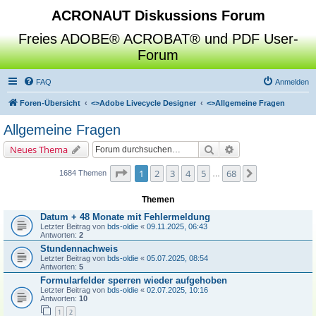
ACRONAUT Diskussions Forum
Freies ADOBE® ACROBAT® und PDF User-
Forum
FAQ
Anmelden
Foren-Übersicht
<>
Adobe Livecycle Designer
<>
Allgemeine Fragen
Allgemeine Fragen
Suche
Erweiterte Suche
Neues Thema
Seite
1
von
68
1
2
3
4
5
68
Nächste
1684 Themen
…
Themen
Datum + 48 Monate mit Fehlermeldung
Letzter Beitrag von
bds-oldie
«
09.11.2025, 06:43
Antworten:
2
Stundennachweis
Letzter Beitrag von
bds-oldie
«
05.07.2025, 08:54
Antworten:
5
Formularfelder sperren wieder aufgehoben
Letzter Beitrag von
bds-oldie
«
02.07.2025, 10:16
Antworten:
10
1
2