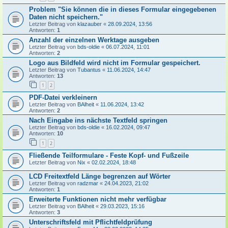
Problem "Sie können die in dieses Formular eingegebenen
Daten nicht speichern."
Letzter Beitrag von
klazauber
«
28.09.2024, 13:56
Antworten:
1
Anzahl der einzelnen Werktage ausgeben
Letzter Beitrag von
bds-oldie
«
06.07.2024, 11:01
Antworten:
2
Logo aus Bildfeld wird nicht im Formular gespeichert.
Letzter Beitrag von
Tubantus
«
11.06.2024, 14:47
Antworten:
13
1
2
PDF-Datei verkleinern
Letzter Beitrag von
BAlheit
«
11.06.2024, 13:42
Antworten:
2
Nach Eingabe ins nächste Textfeld springen
Letzter Beitrag von
bds-oldie
«
16.02.2024, 09:47
Antworten:
10
1
2
Fließende Teilformulare - Feste Kopf- und Fußzeile
Letzter Beitrag von
Nix
«
02.02.2024, 18:48
LCD Freitextfeld Länge begrenzen auf Wörter
Letzter Beitrag von
radzmar
«
24.04.2023, 21:02
Antworten:
1
Erweiterte Funktionen nicht mehr verfügbar
Letzter Beitrag von
BAlheit
«
29.03.2023, 15:16
Antworten:
3
Unterschriftsfeld mit Pflichtfeldprüfung