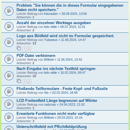
Problem "Sie können die in dieses Formular eingegebenen
Daten nicht speichern."
Letzter Beitrag von
klazauber
«
28.09.2024, 13:56
Antworten:
1
Anzahl der einzelnen Werktage ausgeben
Letzter Beitrag von
bds-oldie
«
06.07.2024, 11:01
Antworten:
2
Logo aus Bildfeld wird nicht im Formular gespeichert.
Letzter Beitrag von
Tubantus
«
11.06.2024, 14:47
Antworten:
13
1
2
PDF-Datei verkleinern
Letzter Beitrag von
BAlheit
«
11.06.2024, 13:42
Antworten:
2
Nach Eingabe ins nächste Textfeld springen
Letzter Beitrag von
bds-oldie
«
16.02.2024, 09:47
Antworten:
10
1
2
Fließende Teilformulare - Feste Kopf- und Fußzeile
Letzter Beitrag von
Nix
«
02.02.2024, 18:48
LCD Freitextfeld Länge begrenzen auf Wörter
Letzter Beitrag von
radzmar
«
24.04.2023, 21:02
Antworten:
1
Erweiterte Funktionen nicht mehr verfügbar
Letzter Beitrag von
BAlheit
«
29.03.2023, 15:16
Antworten:
3
Unterschriftsfeld mit Pflichtfeldprüfung