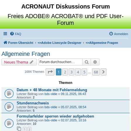
ACRONAUT Diskussions Forum
Freies ADOBE® ACROBAT® und PDF User-
Forum
FAQ
Anmelden
Foren-Übersicht
<>
Adobe Livecycle Designer
<>
Allgemeine Fragen
Allgemeine Fragen
Suche
Erweiterte Suche
Neues Thema
Seite
1
von
68
1
2
3
4
5
68
Nächste
1684 Themen
…
Themen
Datum + 48 Monate mit Fehlermeldung
Letzter Beitrag von
bds-oldie
«
09.11.2025, 06:43
Antworten:
2
Stundennachweis
Letzter Beitrag von
bds-oldie
«
05.07.2025, 08:54
Antworten:
5
Formularfelder sperren wieder aufgehoben
Letzter Beitrag von
bds-oldie
«
02.07.2025, 10:16
Antworten:
10
1
2