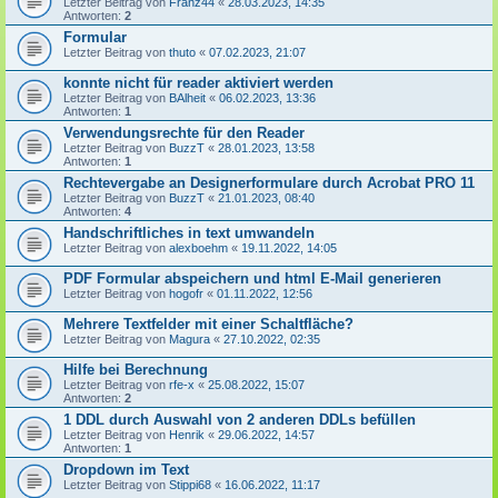
Letzter Beitrag von
Franz44
«
28.03.2023, 14:35
Antworten:
2
Formular
Letzter Beitrag von
thuto
«
07.02.2023, 21:07
konnte nicht für reader aktiviert werden
Letzter Beitrag von
BAlheit
«
06.02.2023, 13:36
Antworten:
1
Verwendungsrechte für den Reader
Letzter Beitrag von
BuzzT
«
28.01.2023, 13:58
Antworten:
1
Rechtevergabe an Designerformulare durch Acrobat PRO 11
Letzter Beitrag von
BuzzT
«
21.01.2023, 08:40
Antworten:
4
Handschriftliches in text umwandeln
Letzter Beitrag von
alexboehm
«
19.11.2022, 14:05
PDF Formular abspeichern und html E-Mail generieren
Letzter Beitrag von
hogofr
«
01.11.2022, 12:56
Mehrere Textfelder mit einer Schaltfläche?
Letzter Beitrag von
Magura
«
27.10.2022, 02:35
Hilfe bei Berechnung
Letzter Beitrag von
rfe-x
«
25.08.2022, 15:07
Antworten:
2
1 DDL durch Auswahl von 2 anderen DDLs befüllen
Letzter Beitrag von
Henrik
«
29.06.2022, 14:57
Antworten:
1
Dropdown im Text
Letzter Beitrag von
Stippi68
«
16.06.2022, 11:17