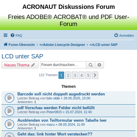
ACRONAUT Diskussions Forum
Freies ADOBE® ACROBAT® und PDF User-
Forum
FAQ
Anmelden
Foren-Übersicht
<>
Adobe Livecycle Designer
<>
LCD unter SAP
LCD unter SAP
Suche
Erweiterte Suche
Neues Thema
1
2
3
4
5
Nächste
122 Themen
Themen
Barcode soll nicht doppelt augedruckt werden
Letzter Beitrag von
bds-oldie
«
28.05.2025, 15:00
Antworten:
1
pdf Vorschau werden Felder nicht befüllt
Letzter Beitrag von
Peter0815
«
15.07.2024, 11:40
Ausblenden von Teilformular wenn Tabelle leer
Letzter Beitrag von
mazu
«
08.05.2024, 11:09
Antworten:
1
Geht das: link hinter Wort verstecken??