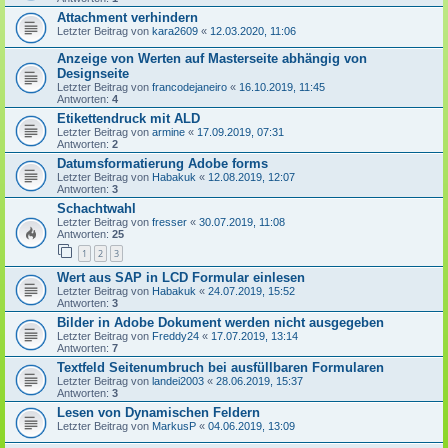
Attachment verhindern
Letzter Beitrag von
kara2609
«
12.03.2020, 11:06
Anzeige von Werten auf Masterseite abhängig von
Designseite
Letzter Beitrag von
francodejaneiro
«
16.10.2019, 11:45
Antworten:
4
Etikettendruck mit ALD
Letzter Beitrag von
armine
«
17.09.2019, 07:31
Antworten:
2
Datumsformatierung Adobe forms
Letzter Beitrag von
Habakuk
«
12.08.2019, 12:07
Antworten:
3
Schachtwahl
Letzter Beitrag von
fresser
«
30.07.2019, 11:08
Antworten:
25
1
2
3
Wert aus SAP in LCD Formular einlesen
Letzter Beitrag von
Habakuk
«
24.07.2019, 15:52
Antworten:
3
Bilder in Adobe Dokument werden nicht ausgegeben
Letzter Beitrag von
Freddy24
«
17.07.2019, 13:14
Antworten:
7
Textfeld Seitenumbruch bei ausfüllbaren Formularen
Letzter Beitrag von
landei2003
«
28.06.2019, 15:37
Antworten:
3
Lesen von Dynamischen Feldern
Letzter Beitrag von
MarkusP
«
04.06.2019, 13:09