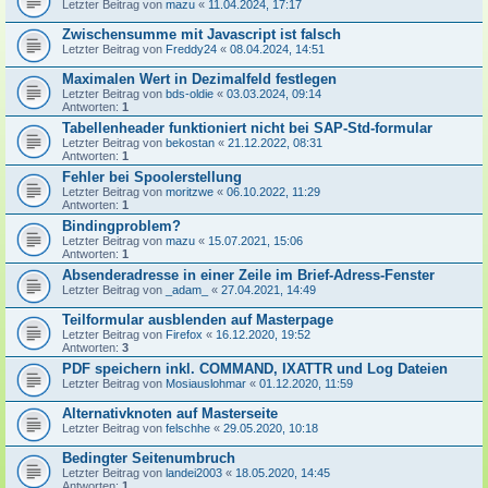
Letzter Beitrag von
mazu
«
11.04.2024, 17:17
Zwischensumme mit Javascript ist falsch
Letzter Beitrag von
Freddy24
«
08.04.2024, 14:51
Maximalen Wert in Dezimalfeld festlegen
Letzter Beitrag von
bds-oldie
«
03.03.2024, 09:14
Antworten:
1
Tabellenheader funktioniert nicht bei SAP-Std-formular
Letzter Beitrag von
bekostan
«
21.12.2022, 08:31
Antworten:
1
Fehler bei Spoolerstellung
Letzter Beitrag von
moritzwe
«
06.10.2022, 11:29
Antworten:
1
Bindingproblem?
Letzter Beitrag von
mazu
«
15.07.2021, 15:06
Antworten:
1
Absenderadresse in einer Zeile im Brief-Adress-Fenster
Letzter Beitrag von
_adam_
«
27.04.2021, 14:49
Teilformular ausblenden auf Masterpage
Letzter Beitrag von
Firefox
«
16.12.2020, 19:52
Antworten:
3
PDF speichern inkl. COMMAND, IXATTR und Log Dateien
Letzter Beitrag von
Mosiauslohmar
«
01.12.2020, 11:59
Alternativknoten auf Masterseite
Letzter Beitrag von
felschhe
«
29.05.2020, 10:18
Bedingter Seitenumbruch
Letzter Beitrag von
landei2003
«
18.05.2020, 14:45
Antworten:
1