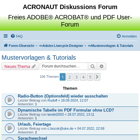
ACRONAUT Diskussions Forum
Freies ADOBE® ACROBAT® und PDF User-
Forum
FAQ
Anmelden
Foren-Übersicht
<>
Adobe Livecycle Designer
<>
Mustervorlagen & Tutorials
Mustervorlagen & Tutorials
Suche
Erweiterte Suche
Neues Thema
1
2
3
4
5
Nächste
106 Themen
Themen
Radio-Button (Optionsfeld) wieder ausschalten
Letzter Beitrag von
Rudolf
«
18.09.2024, 12:07
Antworten:
1
Dynamische Tabelle im PDF Formular ohne LCD?
Letzter Beitrag von
landei2003
«
28.07.2022, 13:11
Antworten:
1
Urlaub, Feiertage
Letzter Beitrag von
c.bozok@uke.de
«
04.07.2022, 22:58
Antworten:
2
Sprachwechsel