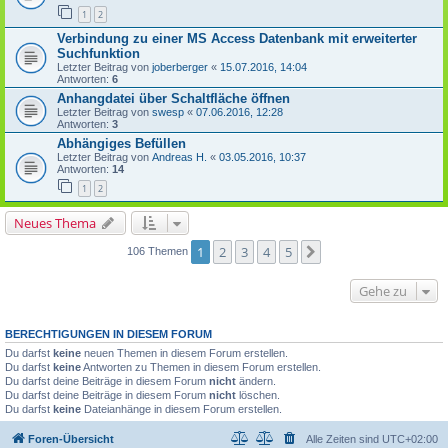
1
2
Verbindung zu einer MS Access Datenbank mit erweiterter
Suchfunktion
Letzter Beitrag von
joberberger
«
15.07.2016, 14:04
Antworten:
6
Anhangdatei über Schaltfläche öffnen
Letzter Beitrag von
swesp
«
07.06.2016, 12:28
Antworten:
3
Abhängiges Befüllen
Letzter Beitrag von
Andreas H.
«
03.05.2016, 10:37
Antworten:
14
1
2
Neues Thema
1
2
3
4
5
Nächste
106 Themen
Gehe zu
BERECHTIGUNGEN IN DIESEM FORUM
Du darfst
keine
neuen Themen in diesem Forum erstellen.
Du darfst
keine
Antworten zu Themen in diesem Forum erstellen.
Du darfst deine Beiträge in diesem Forum
nicht
ändern.
Du darfst deine Beiträge in diesem Forum
nicht
löschen.
Du darfst
keine
Dateianhänge in diesem Forum erstellen.
Foren-Übersicht
Alle Zeiten sind
UTC+02:00