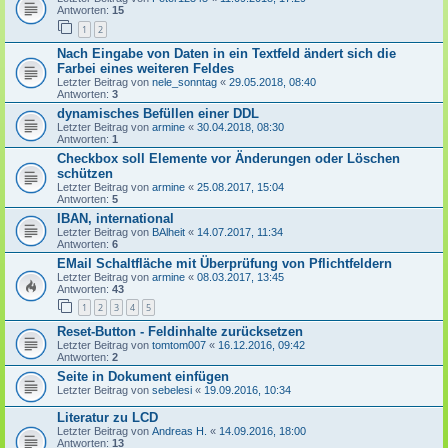
Antworten:
15
1
2
Nach Eingabe von Daten in ein Textfeld ändert sich die
Farbei eines weiteren Feldes
Letzter Beitrag von
nele_sonntag
«
29.05.2018, 08:40
Antworten:
3
dynamisches Befüllen einer DDL
Letzter Beitrag von
armine
«
30.04.2018, 08:30
Antworten:
1
Checkbox soll Elemente vor Änderungen oder Löschen
schützen
Letzter Beitrag von
armine
«
25.08.2017, 15:04
Antworten:
5
IBAN, international
Letzter Beitrag von
BAlheit
«
14.07.2017, 11:34
Antworten:
6
EMail Schaltfläche mit Überprüfung von Pflichtfeldern
Letzter Beitrag von
armine
«
08.03.2017, 13:45
Antworten:
43
1
2
3
4
5
Reset-Button - Feldinhalte zurücksetzen
Letzter Beitrag von
tomtom007
«
16.12.2016, 09:42
Antworten:
2
Seite in Dokument einfügen
Letzter Beitrag von
sebelesi
«
19.09.2016, 10:34
Literatur zu LCD
Letzter Beitrag von
Andreas H.
«
14.09.2016, 18:00
Antworten:
13