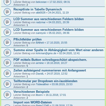
Letzter Beitrag von
bekostan
«
17.02.2022, 08:31
Antworten:
2
Rezeptliste in Tabelle Dynamisch
Letzter Beitrag von
albi0028
«
24.04.2021, 11:19
LCD Summer aus verschiedenen Feldern bilden
Letzter Beitrag von
radzmar
«
04.03.2021, 20:39
Antworten:
1
LCD Summer aus verschiedenen Feldern bilden
Letzter Beitrag von
sannysk
«
05.02.2021, 09:36
Pflichtfelder prüfen
Letzter Beitrag von
BAlheit
«
17.10.2020, 15:55
Antworten:
5
Summe einer Spalte in Abhängigkeit vom Wert einer anderen
Letzter Beitrag von
kirkman@gmx.de
«
02.04.2020, 12:41
PDF mittels Button schreibgeschützt abspeichern.
Letzter Beitrag von
armine
«
18.10.2019, 10:27
Antworten:
5
Zeilen aufsteigend nummerieren mit Anfangswert
Letzter Beitrag von
DavidL
«
24.07.2019, 12:52
Antworten:
1
Teilformular per Dropdown ein-/ausblenden
Letzter Beitrag von
Tobiwalther
«
03.06.2019, 15:53
Antworten:
2
Verschiedenen Beispiele
Letzter Beitrag von
litserv
«
16.11.2018, 17:01
Antworten:
2
Import von WORD-Dateien
Letzter Beitrag von
Peter12345
«
11.09.2018, 17:29