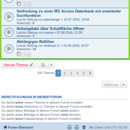
1
2
Verbindung zu einer MS Access Datenbank mit erweiterter
Suchfunktion
Letzter Beitrag von
joberberger
«
15.07.2016, 14:04
Antworten:
6
Anhangdatei über Schaltfläche öffnen
Letzter Beitrag von
swesp
«
07.06.2016, 12:28
Antworten:
3
Abhängiges Befüllen
Letzter Beitrag von
Andreas H.
«
03.05.2016, 10:37
Antworten:
14
1
2
Neues Thema
1
2
3
4
5
Nächste
106 Themen
Gehe zu
BERECHTIGUNGEN IN DIESEM FORUM
Du darfst
keine
neuen Themen in diesem Forum erstellen.
Du darfst
keine
Antworten zu Themen in diesem Forum erstellen.
Du darfst deine Beiträge in diesem Forum
nicht
ändern.
Du darfst deine Beiträge in diesem Forum
nicht
löschen.
Du darfst
keine
Dateianhänge in diesem Forum erstellen.
Foren-Übersicht
Alle Zeiten sind
UTC+02:00