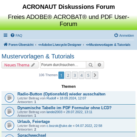
ACRONAUT Diskussions Forum
Freies ADOBE® ACROBAT® und PDF User-
Forum
FAQ
Anmelden
Foren-Übersicht
<>
Adobe Livecycle Designer
<>
Mustervorlagen & Tutorials
Mustervorlagen & Tutorials
Suche
Erweiterte Suche
Neues Thema
1
2
3
4
5
Nächste
106 Themen
Themen
Radio-Button (Optionsfeld) wieder ausschalten
Letzter Beitrag von
Rudolf
«
18.09.2024, 12:07
Antworten:
1
Dynamische Tabelle im PDF Formular ohne LCD?
Letzter Beitrag von
landei2003
«
28.07.2022, 13:11
Antworten:
1
Urlaub, Feiertage
Letzter Beitrag von
c.bozok@uke.de
«
04.07.2022, 22:58
Antworten:
2
Sprachwechsel