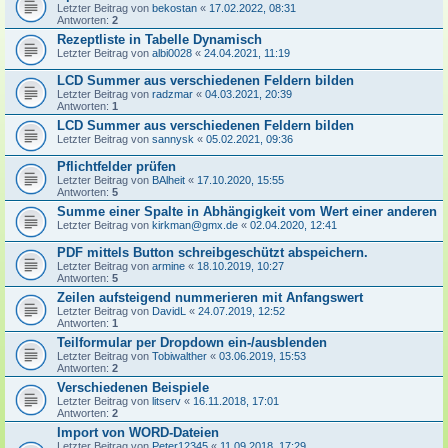
Letzter Beitrag von
bekostan
«
17.02.2022, 08:31
Antworten:
2
Rezeptliste in Tabelle Dynamisch
Letzter Beitrag von
albi0028
«
24.04.2021, 11:19
LCD Summer aus verschiedenen Feldern bilden
Letzter Beitrag von
radzmar
«
04.03.2021, 20:39
Antworten:
1
LCD Summer aus verschiedenen Feldern bilden
Letzter Beitrag von
sannysk
«
05.02.2021, 09:36
Pflichtfelder prüfen
Letzter Beitrag von
BAlheit
«
17.10.2020, 15:55
Antworten:
5
Summe einer Spalte in Abhängigkeit vom Wert einer anderen
Letzter Beitrag von
kirkman@gmx.de
«
02.04.2020, 12:41
PDF mittels Button schreibgeschützt abspeichern.
Letzter Beitrag von
armine
«
18.10.2019, 10:27
Antworten:
5
Zeilen aufsteigend nummerieren mit Anfangswert
Letzter Beitrag von
DavidL
«
24.07.2019, 12:52
Antworten:
1
Teilformular per Dropdown ein-/ausblenden
Letzter Beitrag von
Tobiwalther
«
03.06.2019, 15:53
Antworten:
2
Verschiedenen Beispiele
Letzter Beitrag von
litserv
«
16.11.2018, 17:01
Antworten:
2
Import von WORD-Dateien
Letzter Beitrag von
Peter12345
«
11.09.2018, 17:29