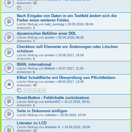
Antworten:
15
1
2
Nach Eingabe von Daten in ein Textfeld ändert sich die
Farbei eines weiteren Feldes
Letzter Beitrag von
nele_sonntag
«
29.05.2018, 08:40
Antworten:
3
dynamisches Befüllen einer DDL
Letzter Beitrag von
armine
«
30.04.2018, 08:30
Antworten:
1
Checkbox soll Elemente vor Änderungen oder Löschen
schützen
Letzter Beitrag von
armine
«
25.08.2017, 15:04
Antworten:
5
IBAN, international
Letzter Beitrag von
BAlheit
«
14.07.2017, 11:34
Antworten:
6
EMail Schaltfläche mit Überprüfung von Pflichtfeldern
Letzter Beitrag von
armine
«
08.03.2017, 13:45
Antworten:
43
1
2
3
4
5
Reset-Button - Feldinhalte zurücksetzen
Letzter Beitrag von
tomtom007
«
16.12.2016, 09:42
Antworten:
2
Seite in Dokument einfügen
Letzter Beitrag von
sebelesi
«
19.09.2016, 10:34
Literatur zu LCD
Letzter Beitrag von
Andreas H.
«
14.09.2016, 18:00
Antworten:
13