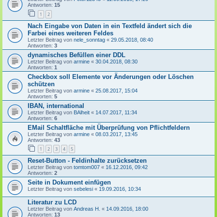
Antworten:
15
1
2
Nach Eingabe von Daten in ein Textfeld ändert sich die
Farbei eines weiteren Feldes
Letzter Beitrag von
nele_sonntag
«
29.05.2018, 08:40
Antworten:
3
dynamisches Befüllen einer DDL
Letzter Beitrag von
armine
«
30.04.2018, 08:30
Antworten:
1
Checkbox soll Elemente vor Änderungen oder Löschen
schützen
Letzter Beitrag von
armine
«
25.08.2017, 15:04
Antworten:
5
IBAN, international
Letzter Beitrag von
BAlheit
«
14.07.2017, 11:34
Antworten:
6
EMail Schaltfläche mit Überprüfung von Pflichtfeldern
Letzter Beitrag von
armine
«
08.03.2017, 13:45
Antworten:
43
1
2
3
4
5
Reset-Button - Feldinhalte zurücksetzen
Letzter Beitrag von
tomtom007
«
16.12.2016, 09:42
Antworten:
2
Seite in Dokument einfügen
Letzter Beitrag von
sebelesi
«
19.09.2016, 10:34
Literatur zu LCD
Letzter Beitrag von
Andreas H.
«
14.09.2016, 18:00
Antworten:
13