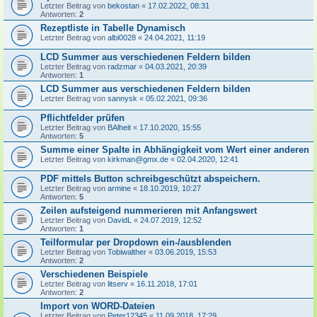
Letzter Beitrag von
bekostan
«
17.02.2022, 08:31
Antworten:
2
Rezeptliste in Tabelle Dynamisch
Letzter Beitrag von
albi0028
«
24.04.2021, 11:19
LCD Summer aus verschiedenen Feldern bilden
Letzter Beitrag von
radzmar
«
04.03.2021, 20:39
Antworten:
1
LCD Summer aus verschiedenen Feldern bilden
Letzter Beitrag von
sannysk
«
05.02.2021, 09:36
Pflichtfelder prüfen
Letzter Beitrag von
BAlheit
«
17.10.2020, 15:55
Antworten:
5
Summe einer Spalte in Abhängigkeit vom Wert einer anderen
Letzter Beitrag von
kirkman@gmx.de
«
02.04.2020, 12:41
PDF mittels Button schreibgeschützt abspeichern.
Letzter Beitrag von
armine
«
18.10.2019, 10:27
Antworten:
5
Zeilen aufsteigend nummerieren mit Anfangswert
Letzter Beitrag von
DavidL
«
24.07.2019, 12:52
Antworten:
1
Teilformular per Dropdown ein-/ausblenden
Letzter Beitrag von
Tobiwalther
«
03.06.2019, 15:53
Antworten:
2
Verschiedenen Beispiele
Letzter Beitrag von
litserv
«
16.11.2018, 17:01
Antworten:
2
Import von WORD-Dateien
Letzter Beitrag von
Peter12345
«
11.09.2018, 17:29