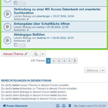
1
2
Verbindung zu einer MS Access Datenbank mit erweiterter
Suchfunktion
Letzter Beitrag von
joberberger
«
15.07.2016, 14:04
Antworten:
6
Anhangdatei über Schaltfläche öffnen
Letzter Beitrag von
swesp
«
07.06.2016, 12:28
Antworten:
3
Abhängiges Befüllen
Letzter Beitrag von
Andreas H.
«
03.05.2016, 10:37
Antworten:
14
1
2
Neues Thema
1
2
3
4
5
Nächste
106 Themen
Gehe zu
BERECHTIGUNGEN IN DIESEM FORUM
Du darfst
keine
neuen Themen in diesem Forum erstellen.
Du darfst
keine
Antworten zu Themen in diesem Forum erstellen.
Du darfst deine Beiträge in diesem Forum
nicht
ändern.
Du darfst deine Beiträge in diesem Forum
nicht
löschen.
Du darfst
keine
Dateianhänge in diesem Forum erstellen.
Foren-Übersicht
Alle Zeiten sind
UTC+02:00