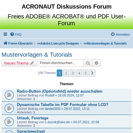
ACRONAUT Diskussions Forum
Freies ADOBE® ACROBAT® und PDF User-
Forum
FAQ
Anmelden
Foren-Übersicht
<>
Adobe Livecycle Designer
<>
Mustervorlagen & Tutorials
Mustervorlagen & Tutorials
Suche
Erweiterte Suche
Neues Thema
1
2
3
4
5
Nächste
106 Themen
Themen
Radio-Button (Optionsfeld) wieder ausschalten
Letzter Beitrag von
Rudolf
«
18.09.2024, 12:07
Antworten:
1
Dynamische Tabelle im PDF Formular ohne LCD?
Letzter Beitrag von
landei2003
«
28.07.2022, 13:11
Antworten:
1
Urlaub, Feiertage
Letzter Beitrag von
c.bozok@uke.de
«
04.07.2022, 22:58
Antworten:
2
Sprachwechsel