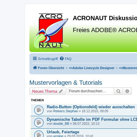
ACRONAUT Diskussio
Freies ADOBE® ACRO
Schnellzugriff
FAQ
Foren-Übersicht
<>
Adobe Livecycle Designer
<>
Mustervo
Mustervorlagen & Tutorials
Suche
Erw
Neues Thema
THEMEN
Radio-Button (Optionsfeld) wieder ausschalten
von
Reiners.Stephan
» 18.12.2015, 09:05
Dynamische Tabelle im PDF Formular ohne LC
von
double_BB
» 08.07.2022, 10:13
Urlaub, Feiertage
von
armine
» 29.03.2016, 10:41