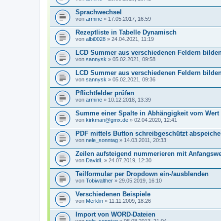
Sprachwechsel
von
armine
» 17.05.2017, 16:59
Rezeptliste in Tabelle Dynamisch
von
albi0028
» 24.04.2021, 11:19
LCD Summer aus verschiedenen Feldern bilde
von
sannysk
» 05.02.2021, 09:58
LCD Summer aus verschiedenen Feldern bilde
von
sannysk
» 05.02.2021, 09:36
Pflichtfelder prüfen
von
armine
» 10.12.2018, 13:39
Summe einer Spalte in Abhängigkeit vom Wert 
von
kirkman@gmx.de
» 02.04.2020, 12:41
PDF mittels Button schreibgeschützt abspeiche
von
nele_sonntag
» 14.03.2011, 20:33
Zeilen aufsteigend nummerieren mit Anfangswe
von
DavidL
» 24.07.2019, 12:30
Teilformular per Dropdown ein-/ausblenden
von
Tobiwalther
» 29.05.2019, 16:10
Verschiedenen Beispiele
von
Merklin
» 11.11.2009, 18:26
Import von WORD-Dateien