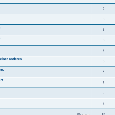
2
0
n
1
n
0
5
einer anderen
0
rn.
5
rt
1
2
2
15