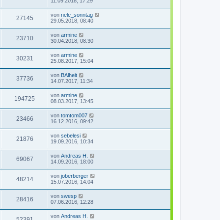
11.09.2018, 17:29
von
nele_sonntag
27145
29.05.2018, 08:40
von
armine
23710
30.04.2018, 08:30
von
armine
30231
25.08.2017, 15:04
von
BAlheit
37736
14.07.2017, 11:34
von
armine
194725
08.03.2017, 13:45
von
tomtom007
23466
16.12.2016, 09:42
von
sebelesi
21876
19.09.2016, 10:34
von
Andreas H.
69067
14.09.2016, 18:00
von
joberberger
48214
15.07.2016, 14:04
von
swesp
28416
07.06.2016, 12:28
von
Andreas H.
52391