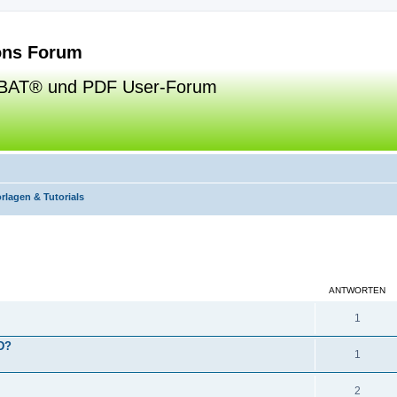
ns Forum
BAT® und PDF User-Forum
rlagen & Tutorials
eiterte Suche
ANTWORTEN
1
D?
1
2