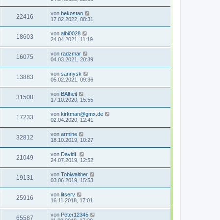
von
bekostan
22416
17.02.2022, 08:31
von
albi0028
18603
24.04.2021, 11:19
von
radzmar
16075
04.03.2021, 20:39
von
sannysk
13883
05.02.2021, 09:36
von
BAlheit
31508
17.10.2020, 15:55
von
kirkman@gmx.de
17233
02.04.2020, 12:41
von
armine
32812
18.10.2019, 10:27
von
DavidL
21049
24.07.2019, 12:52
von
Tobiwalther
19131
03.06.2019, 15:53
von
litserv
25916
16.11.2018, 17:01
von
Peter12345
65587