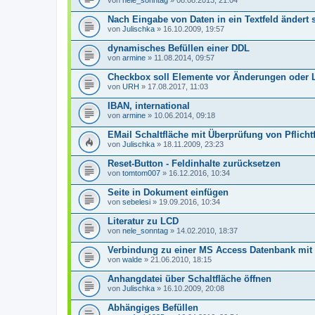
von
nele_sonntag
» 08.08.2013, 21:04
Nach Eingabe von Daten in ein Textfeld ändert s
von
Julischka
» 16.10.2009, 19:57
dynamisches Befüllen einer DDL
von
armine
» 11.08.2014, 09:57
Checkbox soll Elemente vor Änderungen oder 
von
URH
» 17.08.2017, 11:03
IBAN, international
von
armine
» 10.06.2014, 09:18
EMail Schaltfläche mit Überprüfung von Pflicht
von
Julischka
» 18.11.2009, 23:23
Reset-Button - Feldinhalte zurücksetzen
von
tomtom007
» 16.12.2016, 10:34
Seite in Dokument einfügen
von
sebelesi
» 19.09.2016, 10:34
Literatur zu LCD
von
nele_sonntag
» 14.02.2010, 18:37
Verbindung zu einer MS Access Datenbank mit 
von
walde
» 21.06.2010, 18:15
Anhangdatei über Schaltfläche öffnen
von
Julischka
» 16.10.2009, 20:08
Abhängiges Befüllen