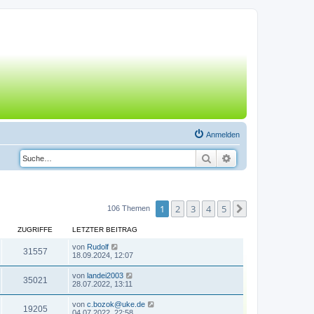
Anmelden
Suche
Erweiterte Suche
1
2
3
4
5
Nächste
106 Themen
ZUGRIFFE
LETZTER BEITRAG
von
Rudolf
31557
18.09.2024, 12:07
von
landei2003
35021
28.07.2022, 13:11
von
c.bozok@uke.de
19205
04.07.2022, 22:58