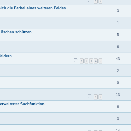
1
2
ich die Farbei eines weiteren Feldes
3
1
Löschen schützen
5
6
feldern
43
1
2
3
4
5
2
0
13
1
2
erweiterter Suchfunktion
6
3
14