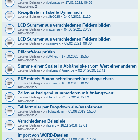
Letzter Beitrag von
bekostan
«
17.02.2022, 08:31
Antworten:
2
Rezeptliste in Tabelle Dynamisch
Letzter Beitrag von
albi0028
«
24.04.2021, 11:19
LCD Summer aus verschiedenen Feldern bilden
Letzter Beitrag von
radzmar
«
04.03.2021, 20:39
Antworten:
1
LCD Summer aus verschiedenen Feldern bilden
Letzter Beitrag von
sannysk
«
05.02.2021, 09:36
Pflichtfelder prüfen
Letzter Beitrag von
BAlheit
«
17.10.2020, 15:55
Antworten:
5
Summe einer Spalte in Abhängigkeit vom Wert einer anderen
Letzter Beitrag von
kirkman@gmx.de
«
02.04.2020, 12:41
PDF mittels Button schreibgeschützt abspeichern.
Letzter Beitrag von
armine
«
18.10.2019, 10:27
Antworten:
5
Zeilen aufsteigend nummerieren mit Anfangswert
Letzter Beitrag von
DavidL
«
24.07.2019, 12:52
Antworten:
1
Teilformular per Dropdown ein-/ausblenden
Letzter Beitrag von
Tobiwalther
«
03.06.2019, 15:53
Antworten:
2
Verschiedenen Beispiele
Letzter Beitrag von
litserv
«
16.11.2018, 17:01
Antworten:
2
Import von WORD-Dateien
Letzter Beitrag von
Peter12345
«
11.09.2018, 17:29