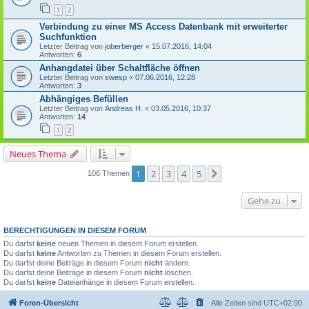
1
2
Verbindung zu einer MS Access Datenbank mit erweiterter
Suchfunktion
Letzter Beitrag von
joberberger
«
15.07.2016, 14:04
Antworten:
6
Anhangdatei über Schaltfläche öffnen
Letzter Beitrag von
swesp
«
07.06.2016, 12:28
Antworten:
3
Abhängiges Befüllen
Letzter Beitrag von
Andreas H.
«
03.05.2016, 10:37
Antworten:
14
1
2
Neues Thema
1
2
3
4
5
Nächste
106 Themen
Gehe zu
BERECHTIGUNGEN IN DIESEM FORUM
Du darfst
keine
neuen Themen in diesem Forum erstellen.
Du darfst
keine
Antworten zu Themen in diesem Forum erstellen.
Du darfst deine Beiträge in diesem Forum
nicht
ändern.
Du darfst deine Beiträge in diesem Forum
nicht
löschen.
Du darfst
keine
Dateianhänge in diesem Forum erstellen.
Foren-Übersicht
Alle Zeiten sind
UTC+02:00