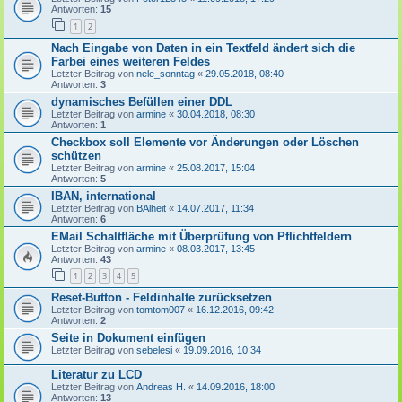
Antworten:
15
1
2
Nach Eingabe von Daten in ein Textfeld ändert sich die
Farbei eines weiteren Feldes
Letzter Beitrag von
nele_sonntag
«
29.05.2018, 08:40
Antworten:
3
dynamisches Befüllen einer DDL
Letzter Beitrag von
armine
«
30.04.2018, 08:30
Antworten:
1
Checkbox soll Elemente vor Änderungen oder Löschen
schützen
Letzter Beitrag von
armine
«
25.08.2017, 15:04
Antworten:
5
IBAN, international
Letzter Beitrag von
BAlheit
«
14.07.2017, 11:34
Antworten:
6
EMail Schaltfläche mit Überprüfung von Pflichtfeldern
Letzter Beitrag von
armine
«
08.03.2017, 13:45
Antworten:
43
1
2
3
4
5
Reset-Button - Feldinhalte zurücksetzen
Letzter Beitrag von
tomtom007
«
16.12.2016, 09:42
Antworten:
2
Seite in Dokument einfügen
Letzter Beitrag von
sebelesi
«
19.09.2016, 10:34
Literatur zu LCD
Letzter Beitrag von
Andreas H.
«
14.09.2016, 18:00
Antworten:
13