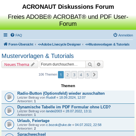
ACRONAUT Diskussions Forum
Freies ADOBE® ACROBAT® und PDF User-
Forum
FAQ
Anmelden
Foren-Übersicht
<>
Adobe Livecycle Designer
<>
Mustervorlagen & Tutorials
Mustervorlagen & Tutorials
Suche
Erweiterte Suche
Neues Thema
1
2
3
4
5
Nächste
106 Themen
Themen
Radio-Button (Optionsfeld) wieder ausschalten
Letzter Beitrag von
Rudolf
«
18.09.2024, 12:07
Antworten:
1
Dynamische Tabelle im PDF Formular ohne LCD?
Letzter Beitrag von
landei2003
«
28.07.2022, 13:11
Antworten:
1
Urlaub, Feiertage
Letzter Beitrag von
c.bozok@uke.de
«
04.07.2022, 22:58
Antworten:
2
Sprachwechsel