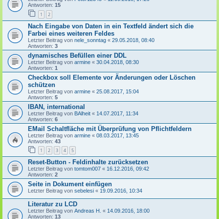
Antworten:
15
1
2
Nach Eingabe von Daten in ein Textfeld ändert sich die
Farbei eines weiteren Feldes
Letzter Beitrag von
nele_sonntag
«
29.05.2018, 08:40
Antworten:
3
dynamisches Befüllen einer DDL
Letzter Beitrag von
armine
«
30.04.2018, 08:30
Antworten:
1
Checkbox soll Elemente vor Änderungen oder Löschen
schützen
Letzter Beitrag von
armine
«
25.08.2017, 15:04
Antworten:
5
IBAN, international
Letzter Beitrag von
BAlheit
«
14.07.2017, 11:34
Antworten:
6
EMail Schaltfläche mit Überprüfung von Pflichtfeldern
Letzter Beitrag von
armine
«
08.03.2017, 13:45
Antworten:
43
1
2
3
4
5
Reset-Button - Feldinhalte zurücksetzen
Letzter Beitrag von
tomtom007
«
16.12.2016, 09:42
Antworten:
2
Seite in Dokument einfügen
Letzter Beitrag von
sebelesi
«
19.09.2016, 10:34
Literatur zu LCD
Letzter Beitrag von
Andreas H.
«
14.09.2016, 18:00
Antworten:
13