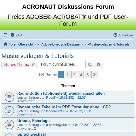
ACRONAUT Diskussions Forum
Freies ADOBE® ACROBAT® und PDF User-
Forum
FAQ
Anmelden
Foren-Übersicht
<>
Adobe Livecycle Designer
<>
Mustervorlagen & Tutorials
Mustervorlagen & Tutorials
Suche
Erweiterte Suche
Neues Thema
1
2
3
4
5
Nächste
106 Themen
Themen
Radio-Button (Optionsfeld) wieder ausschalten
Letzter Beitrag von
Rudolf
«
18.09.2024, 12:07
Antworten:
1
Dynamische Tabelle im PDF Formular ohne LCD?
Letzter Beitrag von
landei2003
«
28.07.2022, 13:11
Antworten:
1
Urlaub, Feiertage
Letzter Beitrag von
c.bozok@uke.de
«
04.07.2022, 22:58
Antworten:
2
Sprachwechsel