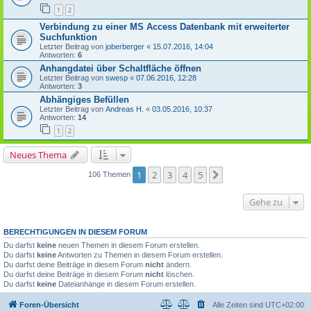
1
2
Verbindung zu einer MS Access Datenbank mit erweiterter
Suchfunktion
Letzter Beitrag von
joberberger
«
15.07.2016, 14:04
Antworten:
6
Anhangdatei über Schaltfläche öffnen
Letzter Beitrag von
swesp
«
07.06.2016, 12:28
Antworten:
3
Abhängiges Befüllen
Letzter Beitrag von
Andreas H.
«
03.05.2016, 10:37
Antworten:
14
1
2
Neues Thema
1
2
3
4
5
Nächste
106 Themen
Gehe zu
BERECHTIGUNGEN IN DIESEM FORUM
Du darfst
keine
neuen Themen in diesem Forum erstellen.
Du darfst
keine
Antworten zu Themen in diesem Forum erstellen.
Du darfst deine Beiträge in diesem Forum
nicht
ändern.
Du darfst deine Beiträge in diesem Forum
nicht
löschen.
Du darfst
keine
Dateianhänge in diesem Forum erstellen.
Foren-Übersicht
Alle Zeiten sind
UTC+02:00