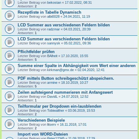
Letzter Beitrag von
bekostan
«
17.02.2022, 08:31
Antworten:
2
Rezeptliste in Tabelle Dynamisch
Letzter Beitrag von
albi0028
«
24.04.2021, 11:19
LCD Summer aus verschiedenen Feldern bilden
Letzter Beitrag von
radzmar
«
04.03.2021, 20:39
Antworten:
1
LCD Summer aus verschiedenen Feldern bilden
Letzter Beitrag von
sannysk
«
05.02.2021, 09:36
Pflichtfelder prüfen
Letzter Beitrag von
BAlheit
«
17.10.2020, 15:55
Antworten:
5
Summe einer Spalte in Abhängigkeit vom Wert einer anderen
Letzter Beitrag von
kirkman@gmx.de
«
02.04.2020, 12:41
PDF mittels Button schreibgeschützt abspeichern.
Letzter Beitrag von
armine
«
18.10.2019, 10:27
Antworten:
5
Zeilen aufsteigend nummerieren mit Anfangswert
Letzter Beitrag von
DavidL
«
24.07.2019, 12:52
Antworten:
1
Teilformular per Dropdown ein-/ausblenden
Letzter Beitrag von
Tobiwalther
«
03.06.2019, 15:53
Antworten:
2
Verschiedenen Beispiele
Letzter Beitrag von
litserv
«
16.11.2018, 17:01
Antworten:
2
Import von WORD-Dateien
Letzter Beitrag von
Peter12345
«
11.09.2018, 17:29