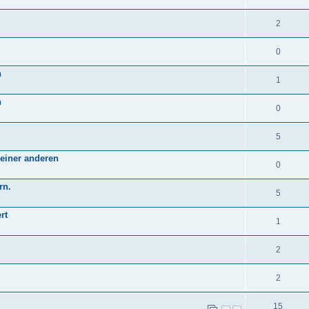
2
0
n
1
n
0
5
einer anderen
0
rn.
5
rt
1
2
2
15