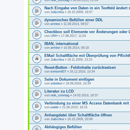
von
nele_sonntag
» 08.08.2013, 21:04
Nach Eingabe von Daten in ein Textfeld ändert s
von
Julischka
» 16.10.2009, 19:57
dynamisches Befüllen einer DDL
von
armine
» 11.08.2014, 09:57
Checkbox soll Elemente vor Änderungen oder 
von
URH
» 17.08.2017, 11:03
IBAN, international
von
armine
» 10.06.2014, 09:18
EMail Schaltfläche mit Überprüfung von Pflicht
von
Julischka
» 18.11.2009, 23:23
Reset-Button - Feldinhalte zurücksetzen
von
tomtom007
» 16.12.2016, 10:34
Seite in Dokument einfügen
von
sebelesi
» 19.09.2016, 10:34
Literatur zu LCD
von
nele_sonntag
» 14.02.2010, 18:37
Verbindung zu einer MS Access Datenbank mit 
von
walde
» 21.06.2010, 18:15
Anhangdatei über Schaltfläche öffnen
von
Julischka
» 16.10.2009, 20:08
Abhängiges Befüllen