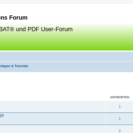
ns Forum
BAT® und PDF User-Forum
rlagen & Tutorials
eiterte Suche
ANTWORTEN
1
D?
1
2