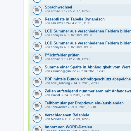
Sprachwechsel
von
armine
» 17.05.2017, 16:59
Rezeptliste in Tabelle Dynamisch
von
albi0028
» 24.04.2021, 11:19
LCD Summer aus verschiedenen Feldern bilde
von
sannysk
» 05.02.2021, 09:58
LCD Summer aus verschiedenen Feldern bilde
von
sannysk
» 05.02.2021, 09:36
Pflichtfelder prüfen
von
armine
» 10.12.2018, 13:39
Summe einer Spalte in Abhängigkeit vom Wert 
von
kirkman@gmx.de
» 02.04.2020, 12:41
PDF mittels Button schreibgeschützt abspeiche
von
nele_sonntag
» 14.03.2011, 20:33
Zeilen aufsteigend nummerieren mit Anfangswe
von
DavidL
» 24.07.2019, 12:30
Teilformular per Dropdown ein-/ausblenden
von
Tobiwalther
» 29.05.2019, 16:10
Verschiedenen Beispiele
von
Merklin
» 11.11.2009, 18:26
Import von WORD-Dateien