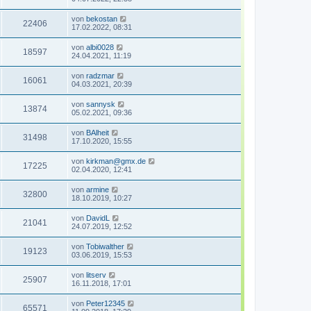
von
bekostan
22406
17.02.2022, 08:31
von
albi0028
18597
24.04.2021, 11:19
von
radzmar
16061
04.03.2021, 20:39
von
sannysk
13874
05.02.2021, 09:36
von
BAlheit
31498
17.10.2020, 15:55
von
kirkman@gmx.de
17225
02.04.2020, 12:41
von
armine
32800
18.10.2019, 10:27
von
DavidL
21041
24.07.2019, 12:52
von
Tobiwalther
19123
03.06.2019, 15:53
von
litserv
25907
16.11.2018, 17:01
von
Peter12345
65571