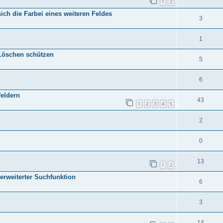
1
2
ich die Farbei eines weiteren Feldes
3
1
Löschen schützen
5
6
feldern
43
1
2
3
4
5
2
0
13
1
2
erweiterter Suchfunktion
6
3
14