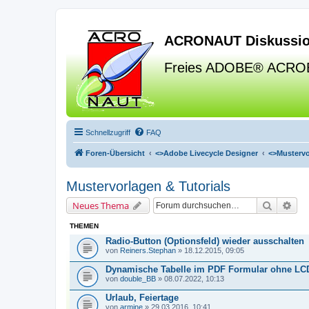
ACRONAUT Diskussio
Freies ADOBE® ACRO
Schnellzugriff
FAQ
Foren-Übersicht
<>
Adobe Livecycle Designer
<>
Mustervo
Mustervorlagen & Tutorials
Suche
Erw
Neues Thema
THEMEN
Radio-Button (Optionsfeld) wieder ausschalten
von
Reiners.Stephan
» 18.12.2015, 09:05
Dynamische Tabelle im PDF Formular ohne LC
von
double_BB
» 08.07.2022, 10:13
Urlaub, Feiertage
von
armine
» 29.03.2016, 10:41