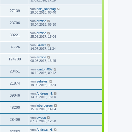
11.09.2018, 17:29
von
nele_sonntag
27139
29.05.2018, 08:40
von
armine
23706
30.04.2018, 08:30
von
armine
30221
25.08.2017, 15:04
von
BAlheit
37726
14.07.2017, 11:34
von
armine
194708
08.03.2017, 13:45
von
tomtom007
23451
16.12.2016, 09:42
von
sebelesi
21874
19.09.2016, 10:34
von
Andreas H.
69046
14.09.2016, 18:00
von
joberberger
48200
15.07.2016, 14:04
von
swesp
28406
07.06.2016, 12:28
von
Andreas H.
52382