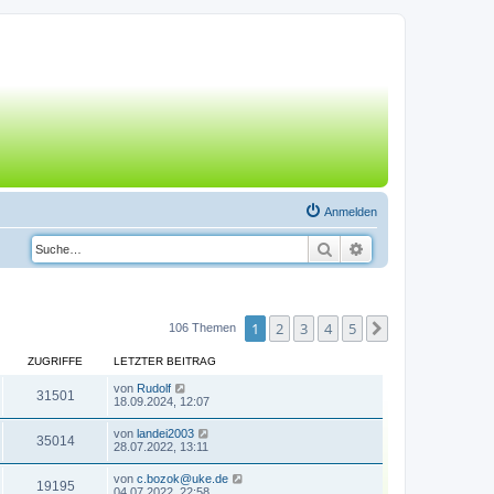
Anmelden
Suche
Erweiterte Suche
1
2
3
4
5
Nächste
106 Themen
ZUGRIFFE
LETZTER BEITRAG
von
Rudolf
31501
18.09.2024, 12:07
von
landei2003
35014
28.07.2022, 13:11
von
c.bozok@uke.de
19195
04.07.2022, 22:58