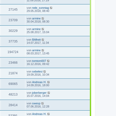
11.09.2018, 17:29
von
nele_sonntag
27145
29.05.2018, 08:40
von
armine
23709
30.04.2018, 08:30
von
armine
30229
25.08.2017, 15:04
von
BAlheit
37735
14.07.2017, 11:34
von
armine
194724
08.03.2017, 13:45
von
tomtom007
23466
16.12.2016, 09:42
von
sebelesi
21874
19.09.2016, 10:34
von
Andreas H.
69065
14.09.2016, 18:00
von
joberberger
48213
15.07.2016, 14:04
von
swesp
28414
07.06.2016, 12:28
von
Andreas H.
52391