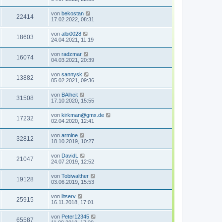
von
bekostan
22414
17.02.2022, 08:31
von
albi0028
18603
24.04.2021, 11:19
von
radzmar
16074
04.03.2021, 20:39
von
sannysk
13882
05.02.2021, 09:36
von
BAlheit
31508
17.10.2020, 15:55
von
kirkman@gmx.de
17232
02.04.2020, 12:41
von
armine
32812
18.10.2019, 10:27
von
DavidL
21047
24.07.2019, 12:52
von
Tobiwalther
19128
03.06.2019, 15:53
von
litserv
25915
16.11.2018, 17:01
von
Peter12345
65587