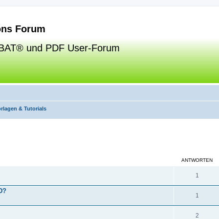
ns Forum
BAT® und PDF User-Forum
rlagen & Tutorials
eiterte Suche
ANTWORTEN
1
D?
1
2