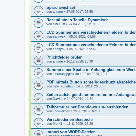
Sprachwechsel
von
armine
» 17.05.2017, 16:59
Rezeptliste in Tabelle Dynamisch
von
albi0028
» 24.04.2021, 11:19
LCD Summer aus verschiedenen Feldern bilde
von
sannysk
» 05.02.2021, 09:58
LCD Summer aus verschiedenen Feldern bilde
von
sannysk
» 05.02.2021, 09:36
Pflichtfelder prüfen
von
armine
» 10.12.2018, 13:39
Summe einer Spalte in Abhängigkeit vom Wert 
von
kirkman@gmx.de
» 02.04.2020, 12:41
PDF mittels Button schreibgeschützt abspeiche
von
nele_sonntag
» 14.03.2011, 20:33
Zeilen aufsteigend nummerieren mit Anfangswe
von
DavidL
» 24.07.2019, 12:30
Teilformular per Dropdown ein-/ausblenden
von
Tobiwalther
» 29.05.2019, 16:10
Verschiedenen Beispiele
von
Merklin
» 11.11.2009, 18:26
Import von WORD-Dateien