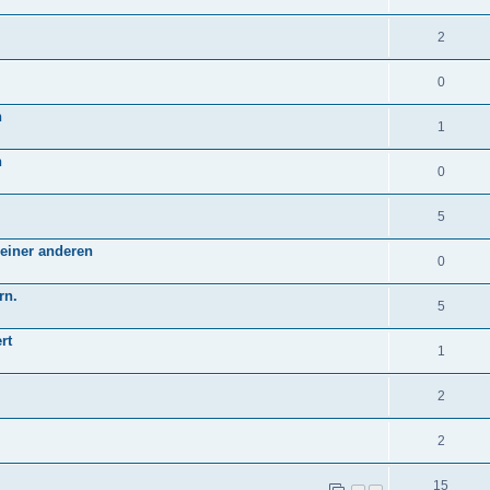
2
0
n
1
n
0
5
einer anderen
0
rn.
5
rt
1
2
2
15