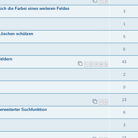
1
2
ich die Farbei eines weiteren Feldes
3
1
Löschen schützen
5
6
feldern
43
1
2
3
4
5
2
0
13
1
2
erweiterter Suchfunktion
6
3
14