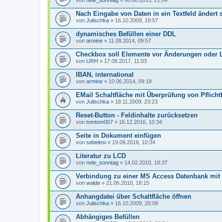
von
nele_sonntag
» 08.08.2013, 21:04
Nach Eingabe von Daten in ein Textfeld ändert s
von
Julischka
» 16.10.2009, 19:57
dynamisches Befüllen einer DDL
von
armine
» 11.08.2014, 09:57
Checkbox soll Elemente vor Änderungen oder 
von
URH
» 17.08.2017, 11:03
IBAN, international
von
armine
» 10.06.2014, 09:18
EMail Schaltfläche mit Überprüfung von Pflicht
von
Julischka
» 18.11.2009, 23:23
Reset-Button - Feldinhalte zurücksetzen
von
tomtom007
» 16.12.2016, 10:34
Seite in Dokument einfügen
von
sebelesi
» 19.09.2016, 10:34
Literatur zu LCD
von
nele_sonntag
» 14.02.2010, 18:37
Verbindung zu einer MS Access Datenbank mit 
von
walde
» 21.06.2010, 18:15
Anhangdatei über Schaltfläche öffnen
von
Julischka
» 16.10.2009, 20:08
Abhängiges Befüllen