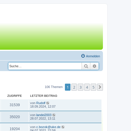
Anmelden
Suche
Erweiterte Suche
1
2
3
4
5
Nächste
106 Themen
ZUGRIFFE
LETZTER BEITRAG
von
Rudolf
31539
18.09.2024, 12:07
von
landei2003
35020
28.07.2022, 13:11
von
c.bozok@uke.de
19204
04.07.2022, 22:58