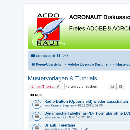
ACRONAUT Diskussio
Freies ADOBE® ACRO
Schnellzugriff
FAQ
Foren-Übersicht
<>
Adobe Livecycle Designer
<>
Mustervo
Mustervorlagen & Tutorials
Suche
Erw
Neues Thema
THEMEN
Radio-Button (Optionsfeld) wieder ausschalten
von
Reiners.Stephan
» 18.12.2015, 09:05
Dynamische Tabelle im PDF Formular ohne LC
von
double_BB
» 08.07.2022, 10:13
Urlaub, Feiertage
von
armine
» 29.03.2016, 10:41