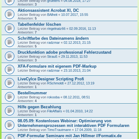
Letzter Beitrag von
grueter6
«
04.08.2018, 17:27
Antworten:
3
Aktionsassistent Acrobat XI, DC
Letzter Beitrag von
BAlheit
«
10.07.2017, 15:55
Antworten:
5
Tabellenfelder löschen
Letzter Beitrag von
ringelnatz66
«
02.09.2016, 11:13
Antworten:
7
Schriftfarbe des Dateinamens ändern
Letzter Beitrag von
radzmar
«
02.12.2013, 21:15
Antworten:
5
Druckfunktion adobe professional Fehlerzustand
Letzter Beitrag von
Strauß
«
29.11.2013, 11:53
Antworten:
3
XFA-Formulare mit eigenem PDF-Markup
Letzter Beitrag von
radzmar
«
23.10.2013, 21:04
LiveCylce Designer Scripting Profi
Letzter Beitrag von
RSchmoldt
«
27.12.2012, 13:19
Antworten:
1
Bestellnummer
Letzter Beitrag von
rokooba
«
08.12.2011, 08:51
Antworten:
4
Hilfe gegen Bezahlung
Letzter Beitrag von
FileAffairs
«
01.04.2010, 14:22
Antworten:
1
08.05.09: Kostenloses Webinar: Optimierung von
Unternehmensprozessen mit interaktiven PDF Formularen
Letzter Beitrag von
TimoTrautmann
«
17.04.2009, 11:18
PDF-Formular Seminare mit Jan Hillmer //Formatix.de