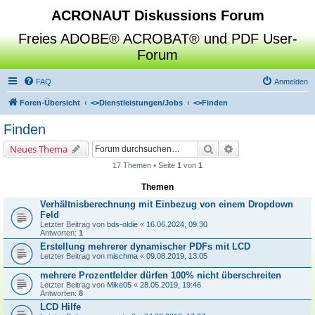
ACRONAUT Diskussions Forum
Freies ADOBE® ACROBAT® und PDF User-
Forum
FAQ
Anmelden
Foren-Übersicht
<>
Dienstleistungen/Jobs
<>
Finden
Finden
Suche
Erweiterte Suche
Neues Thema
17 Themen • Seite
1
von
1
Themen
Verhältnisberechnung mit Einbezug von einem Dropdown
Feld
Letzter Beitrag von
bds-oldie
«
16.06.2024, 09:30
Antworten:
1
Erstellung mehrerer dynamischer PDFs mit LCD
Letzter Beitrag von
mischma
«
09.08.2019, 13:05
mehrere Prozentfelder dürfen 100% nicht überschreiten
Letzter Beitrag von
Mike05
«
28.05.2019, 19:46
Antworten:
8
LCD Hilfe