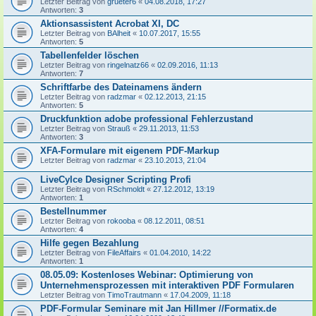
Letzter Beitrag von
grueter6
«
04.08.2018, 17:27
Antworten:
3
Aktionsassistent Acrobat XI, DC
Letzter Beitrag von
BAlheit
«
10.07.2017, 15:55
Antworten:
5
Tabellenfelder löschen
Letzter Beitrag von
ringelnatz66
«
02.09.2016, 11:13
Antworten:
7
Schriftfarbe des Dateinamens ändern
Letzter Beitrag von
radzmar
«
02.12.2013, 21:15
Antworten:
5
Druckfunktion adobe professional Fehlerzustand
Letzter Beitrag von
Strauß
«
29.11.2013, 11:53
Antworten:
3
XFA-Formulare mit eigenem PDF-Markup
Letzter Beitrag von
radzmar
«
23.10.2013, 21:04
LiveCylce Designer Scripting Profi
Letzter Beitrag von
RSchmoldt
«
27.12.2012, 13:19
Antworten:
1
Bestellnummer
Letzter Beitrag von
rokooba
«
08.12.2011, 08:51
Antworten:
4
Hilfe gegen Bezahlung
Letzter Beitrag von
FileAffairs
«
01.04.2010, 14:22
Antworten:
1
08.05.09: Kostenloses Webinar: Optimierung von
Unternehmensprozessen mit interaktiven PDF Formularen
Letzter Beitrag von
TimoTrautmann
«
17.04.2009, 11:18
PDF-Formular Seminare mit Jan Hillmer //Formatix.de