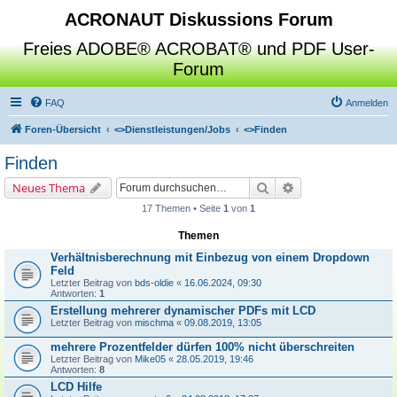
ACRONAUT Diskussions Forum
Freies ADOBE® ACROBAT® und PDF User-
Forum
FAQ
Anmelden
Foren-Übersicht
<>
Dienstleistungen/Jobs
<>
Finden
Finden
Suche
Erweiterte Suche
Neues Thema
17 Themen • Seite
1
von
1
Themen
Verhältnisberechnung mit Einbezug von einem Dropdown
Feld
Letzter Beitrag von
bds-oldie
«
16.06.2024, 09:30
Antworten:
1
Erstellung mehrerer dynamischer PDFs mit LCD
Letzter Beitrag von
mischma
«
09.08.2019, 13:05
mehrere Prozentfelder dürfen 100% nicht überschreiten
Letzter Beitrag von
Mike05
«
28.05.2019, 19:46
Antworten:
8
LCD Hilfe