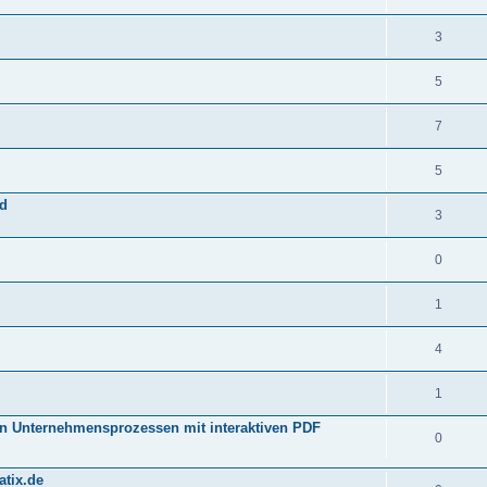
3
5
7
5
nd
3
0
1
4
1
on Unternehmensprozessen mit interaktiven PDF
0
atix.de