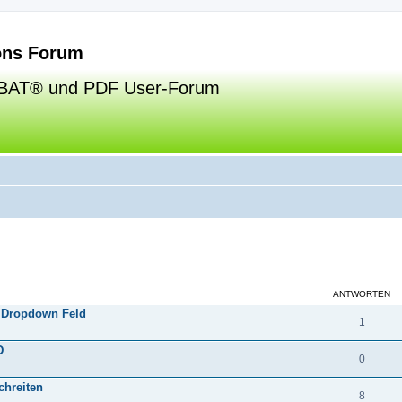
ns Forum
BAT® und PDF User-Forum
eiterte Suche
ANTWORTEN
 Dropdown Feld
1
D
0
chreiten
8