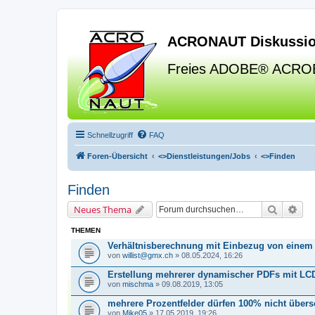
ACRONAUT Diskussio
Freies ADOBE® ACRO
Schnellzugriff
FAQ
Foren-Übersicht
<>
Dienstleistungen/Jobs
<>
Finden
Finden
Suche
Erw
Neues Thema
THEMEN
Verhältnisberechnung mit Einbezug von einem
von
willist@gmx.ch
» 08.05.2024, 16:26
Erstellung mehrerer dynamischer PDFs mit LC
von
mischma
» 09.08.2019, 13:05
mehrere Prozentfelder dürfen 100% nicht übers
von
Mike05
» 17.05.2019, 19:26