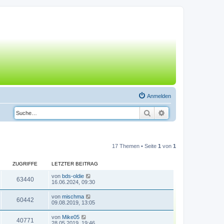
Anmelden
Suche
Erweiterte Suche
17 Themen • Seite
1
von
1
ZUGRIFFE
LETZTER BEITRAG
von
bds-oldie
63440
16.06.2024, 09:30
von
mischma
60442
09.08.2019, 13:05
von
Mike05
40771
28.05.2019, 19:46