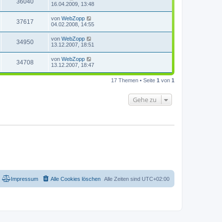
36040
16.04.2009, 13:48
von
WebZopp
37617
04.02.2008, 14:55
von
WebZopp
34950
13.12.2007, 18:51
von
WebZopp
34708
13.12.2007, 18:47
17 Themen • Seite
1
von
1
Gehe zu
Impressum
Alle Cookies löschen
Alle Zeiten sind
UTC+02:00