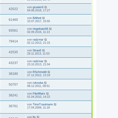
von
grueter6
42022
04.08.2018, 17:27
von
BAlheit
61460
10.07.2017, 15:55
von
ringelnatz66
93561
02.09.2016, 11:13
von
radzmar
79414
02.12.2013, 21:15
von
Strauß
42535
29.11.2013, 11:53
von
radzmar
43237
23.10.2013, 21:04
von
RSchmoldt
38180
27.12.2012, 13:19
von
rokooba
50707
08.12.2011, 08:51
von
FileAffairs
38241
01.04.2010, 14:22
von
TimoTrautmann
36761
17.04.2009, 11:18
von
ftx