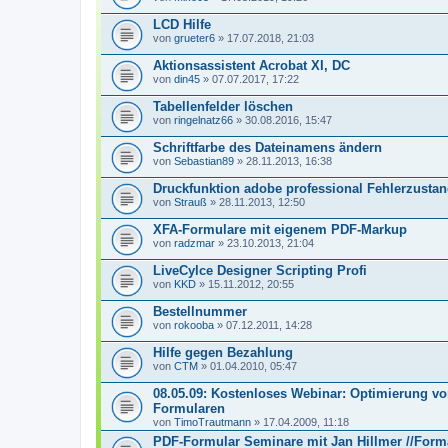
LCD Hilfe
von
grueter6
» 17.07.2018, 21:03
Aktionsassistent Acrobat XI, DC
von
din45
» 07.07.2017, 17:22
Tabellenfelder löschen
von
ringelnatz66
» 30.08.2016, 15:47
Schriftfarbe des Dateinamens ändern
von
Sebastian89
» 28.11.2013, 16:38
Druckfunktion adobe professional Fehlerzusta
von
Strauß
» 28.11.2013, 12:50
XFA-Formulare mit eigenem PDF-Markup
von
radzmar
» 23.10.2013, 21:04
LiveCylce Designer Scripting Profi
von
KKD
» 15.11.2012, 20:55
Bestellnummer
von
rokooba
» 07.12.2011, 14:28
Hilfe gegen Bezahlung
von
CTM
» 01.04.2010, 05:47
08.05.09: Kostenloses Webinar: Optimierung v
Formularen
von
TimoTrautmann
» 17.04.2009, 11:18
PDF-Formular Seminare mit Jan Hillmer //Form