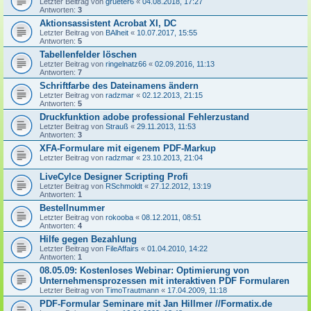
Letzter Beitrag von
grueter6
«
04.08.2018, 17:27
Antworten:
3
Aktionsassistent Acrobat XI, DC
Letzter Beitrag von
BAlheit
«
10.07.2017, 15:55
Antworten:
5
Tabellenfelder löschen
Letzter Beitrag von
ringelnatz66
«
02.09.2016, 11:13
Antworten:
7
Schriftfarbe des Dateinamens ändern
Letzter Beitrag von
radzmar
«
02.12.2013, 21:15
Antworten:
5
Druckfunktion adobe professional Fehlerzustand
Letzter Beitrag von
Strauß
«
29.11.2013, 11:53
Antworten:
3
XFA-Formulare mit eigenem PDF-Markup
Letzter Beitrag von
radzmar
«
23.10.2013, 21:04
LiveCylce Designer Scripting Profi
Letzter Beitrag von
RSchmoldt
«
27.12.2012, 13:19
Antworten:
1
Bestellnummer
Letzter Beitrag von
rokooba
«
08.12.2011, 08:51
Antworten:
4
Hilfe gegen Bezahlung
Letzter Beitrag von
FileAffairs
«
01.04.2010, 14:22
Antworten:
1
08.05.09: Kostenloses Webinar: Optimierung von
Unternehmensprozessen mit interaktiven PDF Formularen
Letzter Beitrag von
TimoTrautmann
«
17.04.2009, 11:18
PDF-Formular Seminare mit Jan Hillmer //Formatix.de