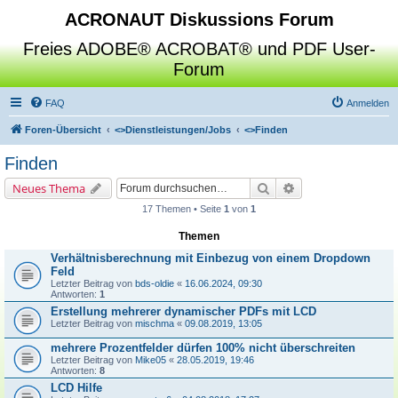
ACRONAUT Diskussions Forum
Freies ADOBE® ACROBAT® und PDF User-
Forum
FAQ
Anmelden
Foren-Übersicht
<>
Dienstleistungen/Jobs
<>
Finden
Finden
Suche
Erweiterte Suche
Neues Thema
17 Themen • Seite
1
von
1
Themen
Verhältnisberechnung mit Einbezug von einem Dropdown
Feld
Letzter Beitrag von
bds-oldie
«
16.06.2024, 09:30
Antworten:
1
Erstellung mehrerer dynamischer PDFs mit LCD
Letzter Beitrag von
mischma
«
09.08.2019, 13:05
mehrere Prozentfelder dürfen 100% nicht überschreiten
Letzter Beitrag von
Mike05
«
28.05.2019, 19:46
Antworten:
8
LCD Hilfe