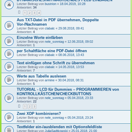
Letzter Beitrag von
bustrion
«
18.04.2019, 10:28
Antworten:
34
1
2
3
4
Aus TXT-Datei in PDF übernehmen, Doppelte
Vor-/Nachnamen
Letzter Beitrag von
clabalc
«
29.08.2018, 09:41
Antworten:
4
Einzelne Worte einfärben
Letzter Beitrag von
nele_sonntag
«
12.06.2018, 09:02
Antworten:
1
per Schaltfläche eine PDF-Datei öffnen
Letzter Beitrag von
clabalc
«
08.06.2018, 13:43
Text einfügen ohne Schrift zu übernehmen
Letzter Beitrag von
clabalc
«
14.05.2018, 13:53
Antworten:
7
Werte aus Tabelle auslesen
Letzter Beitrag von
armine
«
30.04.2018, 08:31
Antworten:
5
TUTORIAL - LCD für Dummies – PROGRAMMIEREN von
KONTROLLKÄSTCHEN/CHECKBUTTONS
Letzter Beitrag von
nele_sonntag
«
05.04.2018, 23:33
Antworten:
22
1
2
3
Zwei XDP kombinieren?
Letzter Beitrag von
nele_sonntag
«
05.04.2018, 23:24
Antworten:
1
Textfelder ein-/ausblenden mit Optionsfeldliste
Letzter Beitrag von
JuliaSadtkowski
«
25.01.2018, 21:00