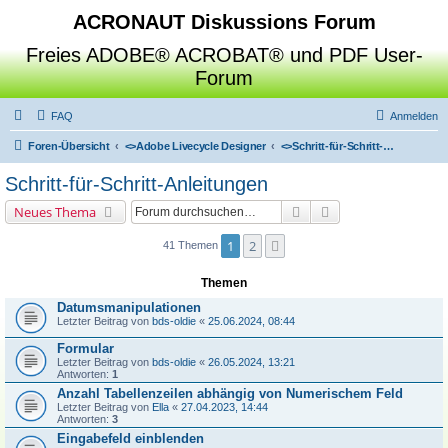
ACRONAUT Diskussions Forum
Freies ADOBE® ACROBAT® und PDF User-
Forum
FAQ
Anmelden
Foren-Übersicht
<>
Adobe Livecycle Designer
<>
Schritt-für-Schritt-Anleitungen
Schritt-für-Schritt-Anleitungen
Suche
Erweiterte Suche
Neues Thema
1
2
Nächste
41 Themen
Themen
Datumsmanipulationen
Letzter Beitrag von
bds-oldie
«
25.06.2024, 08:44
Formular
Letzter Beitrag von
bds-oldie
«
26.05.2024, 13:21
Antworten:
1
Anzahl Tabellenzeilen abhängig von Numerischem Feld
Letzter Beitrag von
Ella
«
27.04.2023, 14:44
Antworten:
3
Eingabefeld einblenden