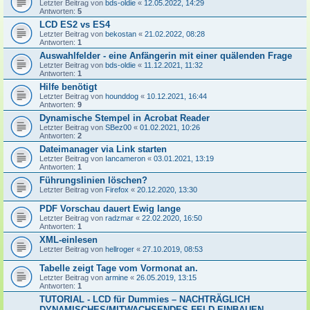
Letzter Beitrag von
bds-oldie
«
12.05.2022, 14:29
Antworten:
5
LCD ES2 vs ES4
Letzter Beitrag von
bekostan
«
21.02.2022, 08:28
Antworten:
1
Auswahlfelder - eine Anfängerin mit einer quälenden Frage
Letzter Beitrag von
bds-oldie
«
11.12.2021, 11:32
Antworten:
1
Hilfe benötigt
Letzter Beitrag von
hounddog
«
10.12.2021, 16:44
Antworten:
9
Dynamische Stempel in Acrobat Reader
Letzter Beitrag von
SBez00
«
01.02.2021, 10:26
Antworten:
2
Dateimanager via Link starten
Letzter Beitrag von
Iancameron
«
03.01.2021, 13:19
Antworten:
1
Führungslinien löschen?
Letzter Beitrag von
Firefox
«
20.12.2020, 13:30
PDF Vorschau dauert Ewig lange
Letzter Beitrag von
radzmar
«
22.02.2020, 16:50
Antworten:
1
XML-einlesen
Letzter Beitrag von
hellroger
«
27.10.2019, 08:53
Tabelle zeigt Tage vom Vormonat an.
Letzter Beitrag von
armine
«
26.05.2019, 13:15
Antworten:
1
TUTORIAL - LCD für Dummies – NACHTRÄGLICH
DYNAMISCHES/MITWACHSENDES FELD EINBAUEN