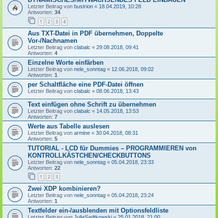
Letzter Beitrag von
bustrion
«
18.04.2019, 10:28
Antworten:
34
1
2
3
4
Aus TXT-Datei in PDF übernehmen, Doppelte
Vor-/Nachnamen
Letzter Beitrag von
clabalc
«
29.08.2018, 09:41
Antworten:
4
Einzelne Worte einfärben
Letzter Beitrag von
nele_sonntag
«
12.06.2018, 09:02
Antworten:
1
per Schaltfläche eine PDF-Datei öffnen
Letzter Beitrag von
clabalc
«
08.06.2018, 13:43
Text einfügen ohne Schrift zu übernehmen
Letzter Beitrag von
clabalc
«
14.05.2018, 13:53
Antworten:
7
Werte aus Tabelle auslesen
Letzter Beitrag von
armine
«
30.04.2018, 08:31
Antworten:
5
TUTORIAL - LCD für Dummies – PROGRAMMIEREN von
KONTROLLKÄSTCHEN/CHECKBUTTONS
Letzter Beitrag von
nele_sonntag
«
05.04.2018, 23:33
Antworten:
22
1
2
3
Zwei XDP kombinieren?
Letzter Beitrag von
nele_sonntag
«
05.04.2018, 23:24
Antworten:
1
Textfelder ein-/ausblenden mit Optionsfeldliste
Letzter Beitrag von
JuliaSadtkowski
«
25.01.2018, 21:00