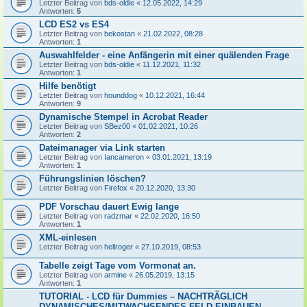
Letzter Beitrag von
bds-oldie
«
12.05.2022, 14:29
Antworten:
5
LCD ES2 vs ES4
Letzter Beitrag von
bekostan
«
21.02.2022, 08:28
Antworten:
1
Auswahlfelder - eine Anfängerin mit einer quälenden Frage
Letzter Beitrag von
bds-oldie
«
11.12.2021, 11:32
Antworten:
1
Hilfe benötigt
Letzter Beitrag von
hounddog
«
10.12.2021, 16:44
Antworten:
9
Dynamische Stempel in Acrobat Reader
Letzter Beitrag von
SBez00
«
01.02.2021, 10:26
Antworten:
2
Dateimanager via Link starten
Letzter Beitrag von
Iancameron
«
03.01.2021, 13:19
Antworten:
1
Führungslinien löschen?
Letzter Beitrag von
Firefox
«
20.12.2020, 13:30
PDF Vorschau dauert Ewig lange
Letzter Beitrag von
radzmar
«
22.02.2020, 16:50
Antworten:
1
XML-einlesen
Letzter Beitrag von
hellroger
«
27.10.2019, 08:53
Tabelle zeigt Tage vom Vormonat an.
Letzter Beitrag von
armine
«
26.05.2019, 13:15
Antworten:
1
TUTORIAL - LCD für Dummies – NACHTRÄGLICH
DYNAMISCHES/MITWACHSENDES FELD EINBAUEN