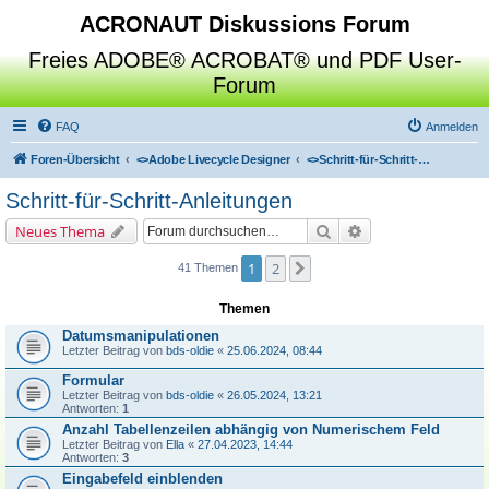
ACRONAUT Diskussions Forum
Freies ADOBE® ACROBAT® und PDF User-
Forum
FAQ
Anmelden
Foren-Übersicht
<>
Adobe Livecycle Designer
<>
Schritt-für-Schritt-Anleitungen
Schritt-für-Schritt-Anleitungen
Suche
Erweiterte Suche
Neues Thema
1
2
Nächste
41 Themen
Themen
Datumsmanipulationen
Letzter Beitrag von
bds-oldie
«
25.06.2024, 08:44
Formular
Letzter Beitrag von
bds-oldie
«
26.05.2024, 13:21
Antworten:
1
Anzahl Tabellenzeilen abhängig von Numerischem Feld
Letzter Beitrag von
Ella
«
27.04.2023, 14:44
Antworten:
3
Eingabefeld einblenden