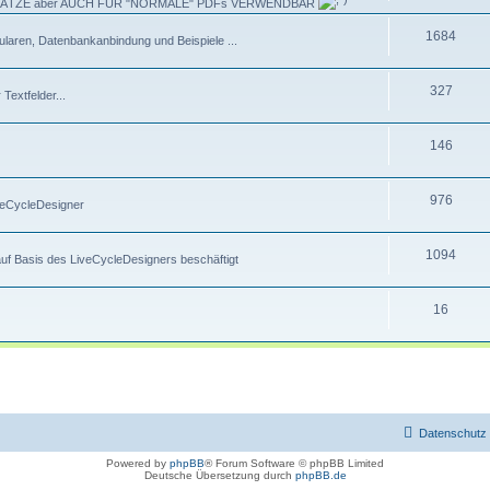
ANSÄTZE aber AUCH FÜR "NORMALE" PDFs VERWENDBAR
1684
laren, Datenbankanbindung und Beispiele ...
327
extfelder...
146
976
veCycleDesigner
1094
f Basis des LiveCycleDesigners beschäftigt
16
Datenschutz
Powered by
phpBB
® Forum Software © phpBB Limited
Deutsche Übersetzung durch
phpBB.de