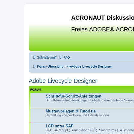
ACRONAUT Diskussio
Freies ADOBE® ACRO
Schnellzugriff
FAQ
Foren-Übersicht
<>
Adobe Livecycle Designer
Adobe Livecycle Designer
FORUM
Schritt-für-Schritt-Anleitungen
Schritt-für-Schritt-Anleitungen, bebildert kommentierte Scre
Mustervorlagen & Tutorials
Sammlung von Vorlagen und Hilfestellungen
LCD unter SAP
SFP..SAPscript (Transaktion SE71)..Smartforms (TA Smartfor