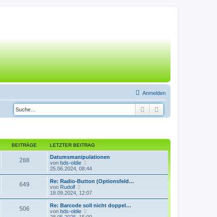
Anmelden
Suche
Erweiterte Suche
BEITRÄGE
LETZTER BEITRAG
Datumsmanipulationen
288
N
von
bds-oldie
e
25.06.2024, 08:44
u
e
Re: Radio-Button (Optionsfeld…
649
s
N
von
Rudolf
t
e
18.09.2024, 12:07
e
u
r
e
Re: Barcode soll nicht doppel…
506
B
s
N
von
bds-oldie
e
t
e