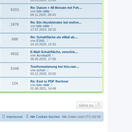
28.05.2025, 15:00
i
e
u
t
r
e
Re: Datum + 48 Monate mit Feh…
r
8103
B
s
N
von
bds-oldie
a
e
t
e
09.11.2025, 06:43
g
i
e
u
t
r
e
Re: Ein-/Ausblenden bei mehre…
r
1876
B
s
N
von
bds-oldie
a
e
t
e
17.07.2023, 18:15
g
i
e
u
t
r
e
Re: Schaltfläche als eMail ab…
r
688
B
s
N
von
E1M1
a
e
t
e
14.10.2020, 14:31
g
i
e
u
t
r
e
E-Mail-Schaltfläche, verschie…
r
4932
B
s
N
von
AcrobatXI
a
e
t
e
06.05.2025, 17:56
g
i
e
u
t
r
e
Textformatierung bei this.raw…
r
5348
B
s
N
von
schuh
a
e
t
e
03.12.2025, 16:02
g
i
e
u
t
r
e
Re: Exel to PDF Rechner
r
124
B
s
N
von
bds-oldie
a
e
t
e
01.06.2021, 14:49
g
i
e
u
t
r
e
r
B
s
a
e
t
Gehe zu
g
i
e
t
r
r
B
a
e
Impressum
Alle Cookies löschen
Alle Zeiten sind
UTC+02:00
g
i
t
r
a