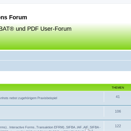
ns Forum
BAT® und PDF User-Forum
THEMEN
41
esnhots nebst zugehörigem Praxisbeispiel
106
122
ms).. Interactive Forms..Transaktion EFRM)..SIFBA..IAF..AIF..SIFBA -