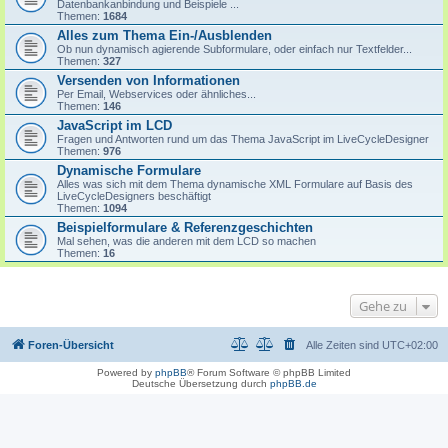
Datenbankanbindung und Beispiele ...
Themen:
1684
Alles zum Thema Ein-/Ausblenden
Ob nun dynamisch agierende Subformulare, oder einfach nur Textfelder...
Themen:
327
Versenden von Informationen
Per Email, Webservices oder ähnliches...
Themen:
146
JavaScript im LCD
Fragen und Antworten rund um das Thema JavaScript im LiveCycleDesigner
Themen:
976
Dynamische Formulare
Alles was sich mit dem Thema dynamische XML Formulare auf Basis des
LiveCycleDesigners beschäftigt
Themen:
1094
Beispielformulare & Referenzgeschichten
Mal sehen, was die anderen mit dem LCD so machen
Themen:
16
Gehe zu
Foren-Übersicht
Alle Zeiten sind
UTC+02:00
Powered by
phpBB
® Forum Software © phpBB Limited
Deutsche Übersetzung durch
phpBB.de