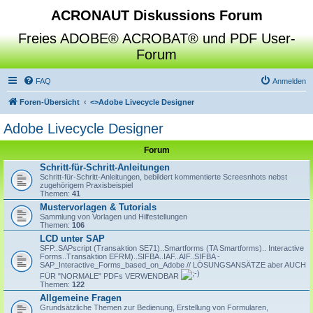
ACRONAUT Diskussions Forum
Freies ADOBE® ACROBAT® und PDF User-
Forum
FAQ
Anmelden
Foren-Übersicht
<>
Adobe Livecycle Designer
Adobe Livecycle Designer
Forum
Schritt-für-Schritt-Anleitungen
Schritt-für-Schritt-Anleitungen, bebildert kommentierte Screesnhots nebst
zugehörigem Praxisbeispiel
Themen:
41
Mustervorlagen & Tutorials
Sammlung von Vorlagen und Hilfestellungen
Themen:
106
LCD unter SAP
SFP..SAPscript (Transaktion SE71)..Smartforms (TA Smartforms).. Interactive
Forms..Transaktion EFRM)..SIFBA..IAF..AIF..SIFBA -
SAP_Interactive_Forms_based_on_Adobe // LÖSUNGSANSÄTZE aber AUCH
FÜR "NORMALE" PDFs VERWENDBAR
Themen:
122
Allgemeine Fragen
Grundsätzliche Themen zur Bedienung, Erstellung von Formularen,