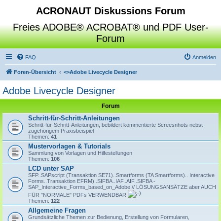
ACRONAUT Diskussions Forum
Freies ADOBE® ACROBAT® und PDF User-
Forum
FAQ
Anmelden
Foren-Übersicht
<>
Adobe Livecycle Designer
Adobe Livecycle Designer
Forum
Schritt-für-Schritt-Anleitungen
Schritt-für-Schritt-Anleitungen, bebildert kommentierte Screesnhots nebst
zugehörigem Praxisbeispiel
Themen:
41
Mustervorlagen & Tutorials
Sammlung von Vorlagen und Hilfestellungen
Themen:
106
LCD unter SAP
SFP..SAPscript (Transaktion SE71)..Smartforms (TA Smartforms).. Interactive
Forms..Transaktion EFRM)..SIFBA..IAF..AIF..SIFBA -
SAP_Interactive_Forms_based_on_Adobe // LÖSUNGSANSÄTZE aber AUCH
FÜR "NORMALE" PDFs VERWENDBAR
Themen:
122
Allgemeine Fragen
Grundsätzliche Themen zur Bedienung, Erstellung von Formularen,