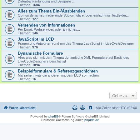
Datenbankanbindung und Beispiele ...
Themen:
1684
Alles zum Thema Ein-/Ausblenden
Ob nun dynamisch agierende Subformulare, oder einfach nur Textfelder...
Themen:
327
Versenden von Informationen
Per Email, Webservices oder ähnliches...
Themen:
146
JavaScript im LCD
Fragen und Antworten rund um das Thema JavaScript im LiveCycleDesigner
Themen:
976
Dynamische Formulare
Alles was sich mit dem Thema dynamische XML Formulare auf Basis des
LiveCycleDesigners beschäftigt
Themen:
1094
Beispielformulare & Referenzgeschichten
Mal sehen, was die anderen mit dem LCD so machen
Themen:
16
Gehe zu
Foren-Übersicht
Alle Zeiten sind
UTC+02:00
Powered by
phpBB
® Forum Software © phpBB Limited
Deutsche Übersetzung durch
phpBB.de