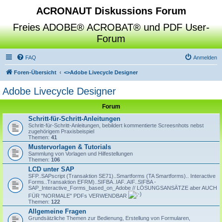
ACRONAUT Diskussions Forum
Freies ADOBE® ACROBAT® und PDF User-
Forum
FAQ
Anmelden
Foren-Übersicht
<>
Adobe Livecycle Designer
Adobe Livecycle Designer
Forum
Schritt-für-Schritt-Anleitungen
Schritt-für-Schritt-Anleitungen, bebildert kommentierte Screesnhots nebst
zugehörigem Praxisbeispiel
Themen:
41
Mustervorlagen & Tutorials
Sammlung von Vorlagen und Hilfestellungen
Themen:
106
LCD unter SAP
SFP..SAPscript (Transaktion SE71)..Smartforms (TA Smartforms).. Interactive
Forms..Transaktion EFRM)..SIFBA..IAF..AIF..SIFBA -
SAP_Interactive_Forms_based_on_Adobe // LÖSUNGSANSÄTZE aber AUCH
FÜR "NORMALE" PDFs VERWENDBAR
Themen:
122
Allgemeine Fragen
Grundsätzliche Themen zur Bedienung, Erstellung von Formularen,