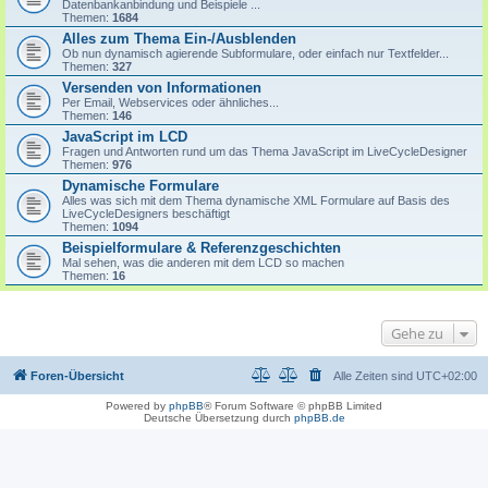
Datenbankanbindung und Beispiele ...
Themen:
1684
Alles zum Thema Ein-/Ausblenden
Ob nun dynamisch agierende Subformulare, oder einfach nur Textfelder...
Themen:
327
Versenden von Informationen
Per Email, Webservices oder ähnliches...
Themen:
146
JavaScript im LCD
Fragen und Antworten rund um das Thema JavaScript im LiveCycleDesigner
Themen:
976
Dynamische Formulare
Alles was sich mit dem Thema dynamische XML Formulare auf Basis des
LiveCycleDesigners beschäftigt
Themen:
1094
Beispielformulare & Referenzgeschichten
Mal sehen, was die anderen mit dem LCD so machen
Themen:
16
Gehe zu
Foren-Übersicht
Alle Zeiten sind
UTC+02:00
Powered by
phpBB
® Forum Software © phpBB Limited
Deutsche Übersetzung durch
phpBB.de