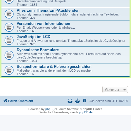
Datenbankanbindung und Beispiele ...
Themen:
1684
Alles zum Thema Ein-/Ausblenden
Ob nun dynamisch agierende Subformulare, oder einfach nur Textfelder...
Themen:
327
Versenden von Informationen
Per Email, Webservices oder ähnliches...
Themen:
146
JavaScript im LCD
Fragen und Antworten rund um das Thema JavaScript im LiveCycleDesigner
Themen:
976
Dynamische Formulare
Alles was sich mit dem Thema dynamische XML Formulare auf Basis des
LiveCycleDesigners beschäftigt
Themen:
1094
Beispielformulare & Referenzgeschichten
Mal sehen, was die anderen mit dem LCD so machen
Themen:
16
Gehe zu
Foren-Übersicht
Alle Zeiten sind
UTC+02:00
Powered by
phpBB
® Forum Software © phpBB Limited
Deutsche Übersetzung durch
phpBB.de