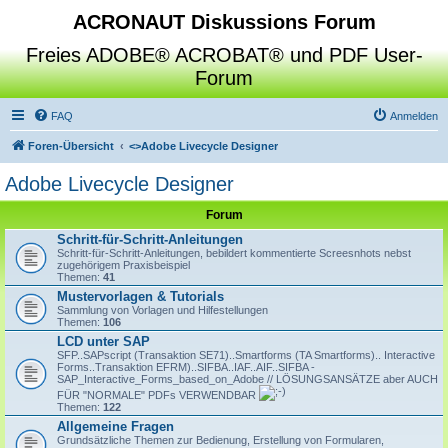
ACRONAUT Diskussions Forum
Freies ADOBE® ACROBAT® und PDF User-
Forum
FAQ
Anmelden
Foren-Übersicht
<>
Adobe Livecycle Designer
Adobe Livecycle Designer
Forum
Schritt-für-Schritt-Anleitungen
Schritt-für-Schritt-Anleitungen, bebildert kommentierte Screesnhots nebst
zugehörigem Praxisbeispiel
Themen:
41
Mustervorlagen & Tutorials
Sammlung von Vorlagen und Hilfestellungen
Themen:
106
LCD unter SAP
SFP..SAPscript (Transaktion SE71)..Smartforms (TA Smartforms).. Interactive
Forms..Transaktion EFRM)..SIFBA..IAF..AIF..SIFBA -
SAP_Interactive_Forms_based_on_Adobe // LÖSUNGSANSÄTZE aber AUCH
FÜR "NORMALE" PDFs VERWENDBAR
Themen:
122
Allgemeine Fragen
Grundsätzliche Themen zur Bedienung, Erstellung von Formularen,