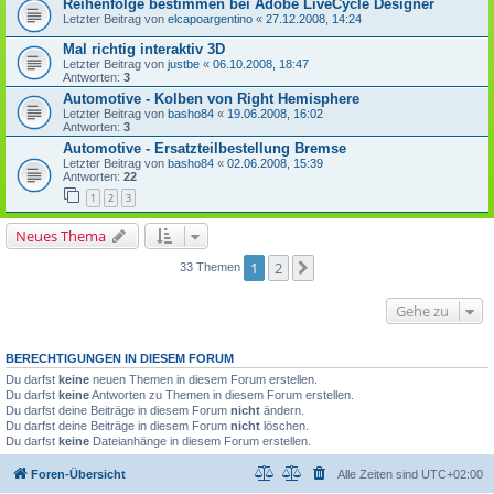
Reihenfolge bestimmen bei Adobe LiveCycle Designer
Letzter Beitrag von
elcapoargentino
«
27.12.2008, 14:24
Mal richtig interaktiv 3D
Letzter Beitrag von
justbe
«
06.10.2008, 18:47
Antworten:
3
Automotive - Kolben von Right Hemisphere
Letzter Beitrag von
basho84
«
19.06.2008, 16:02
Antworten:
3
Automotive - Ersatzteilbestellung Bremse
Letzter Beitrag von
basho84
«
02.06.2008, 15:39
Antworten:
22
1
2
3
Neues Thema
1
2
Nächste
33 Themen
Gehe zu
BERECHTIGUNGEN IN DIESEM FORUM
Du darfst
keine
neuen Themen in diesem Forum erstellen.
Du darfst
keine
Antworten zu Themen in diesem Forum erstellen.
Du darfst deine Beiträge in diesem Forum
nicht
ändern.
Du darfst deine Beiträge in diesem Forum
nicht
löschen.
Du darfst
keine
Dateianhänge in diesem Forum erstellen.
Foren-Übersicht
Alle Zeiten sind
UTC+02:00