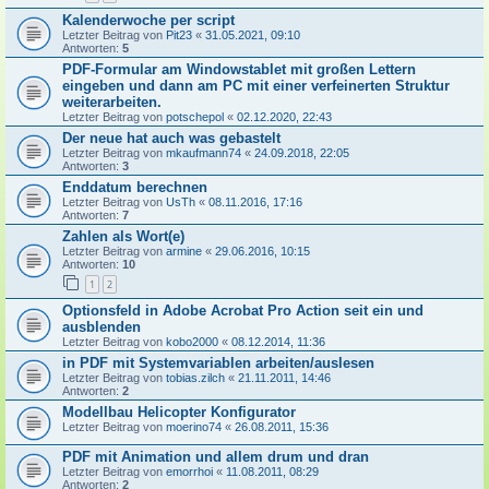
Kalenderwoche per script
Letzter Beitrag von
Pit23
«
31.05.2021, 09:10
Antworten:
5
PDF-Formular am Windowstablet mit großen Lettern
eingeben und dann am PC mit einer verfeinerten Struktur
weiterarbeiten.
Letzter Beitrag von
potschepol
«
02.12.2020, 22:43
Der neue hat auch was gebastelt
Letzter Beitrag von
mkaufmann74
«
24.09.2018, 22:05
Antworten:
3
Enddatum berechnen
Letzter Beitrag von
UsTh
«
08.11.2016, 17:16
Antworten:
7
Zahlen als Wort(e)
Letzter Beitrag von
armine
«
29.06.2016, 10:15
Antworten:
10
1
2
Optionsfeld in Adobe Acrobat Pro Action seit ein und
ausblenden
Letzter Beitrag von
kobo2000
«
08.12.2014, 11:36
in PDF mit Systemvariablen arbeiten/auslesen
Letzter Beitrag von
tobias.zilch
«
21.11.2011, 14:46
Antworten:
2
Modellbau Helicopter Konfigurator
Letzter Beitrag von
moerino74
«
26.08.2011, 15:36
PDF mit Animation und allem drum und dran
Letzter Beitrag von
emorrhoi
«
11.08.2011, 08:29
Antworten:
2