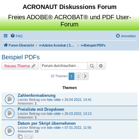
ACRONAUT Diskussions Forum
Freies ADOBE® ACROBAT® und PDF User-
Forum
FAQ
Anmelden
Foren-Übersicht
<>
Adobe Acrobat ( 3D / Professional / Standard / Reader / Distiller )
<>
Beispiel PDFs
Beispiel PDFs
Suche
Erweiterte Suche
Neues Thema
1
2
Nächste
33 Themen
Themen
Zahlenformatierung
Letzter Beitrag von
bds-oldie
«
20.04.2022, 14:41
Antworten:
1
Preisliste mit Dropdown
Letzter Beitrag von
bds-oldie
«
26.03.2022, 13:13
Antworten:
1
Datum per Skript übernehmen
Letzter Beitrag von
bds-oldie
«
07.01.2022, 11:56
Antworten:
10
1
2