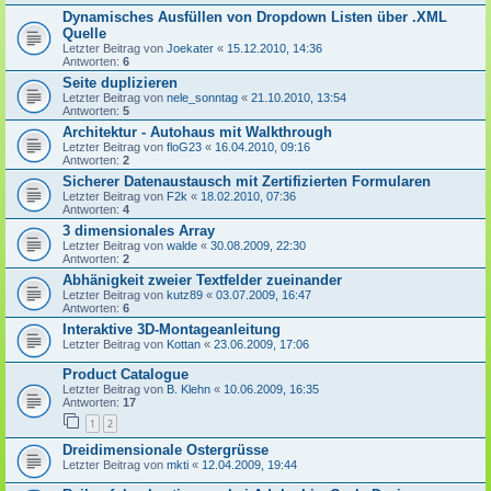
Dynamisches Ausfüllen von Dropdown Listen über .XML
Quelle
Letzter Beitrag von
Joekater
«
15.12.2010, 14:36
Antworten:
6
Seite duplizieren
Letzter Beitrag von
nele_sonntag
«
21.10.2010, 13:54
Antworten:
5
Architektur - Autohaus mit Walkthrough
Letzter Beitrag von
floG23
«
16.04.2010, 09:16
Antworten:
2
Sicherer Datenaustausch mit Zertifizierten Formularen
Letzter Beitrag von
F2k
«
18.02.2010, 07:36
Antworten:
4
3 dimensionales Array
Letzter Beitrag von
walde
«
30.08.2009, 22:30
Antworten:
2
Abhänigkeit zweier Textfelder zueinander
Letzter Beitrag von
kutz89
«
03.07.2009, 16:47
Antworten:
6
Interaktive 3D-Montageanleitung
Letzter Beitrag von
Kottan
«
23.06.2009, 17:06
Product Catalogue
Letzter Beitrag von
B. Klehn
«
10.06.2009, 16:35
Antworten:
17
1
2
Dreidimensionale Ostergrüsse
Letzter Beitrag von
mkti
«
12.04.2009, 19:44