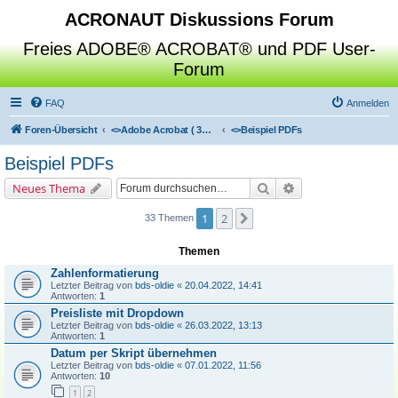
ACRONAUT Diskussions Forum
Freies ADOBE® ACROBAT® und PDF User-
Forum
FAQ
Anmelden
Foren-Übersicht
<>
Adobe Acrobat ( 3D / Professional / Standard / Reader / Distiller )
<>
Beispiel PDFs
Beispiel PDFs
Suche
Erweiterte Suche
Neues Thema
1
2
Nächste
33 Themen
Themen
Zahlenformatierung
Letzter Beitrag von
bds-oldie
«
20.04.2022, 14:41
Antworten:
1
Preisliste mit Dropdown
Letzter Beitrag von
bds-oldie
«
26.03.2022, 13:13
Antworten:
1
Datum per Skript übernehmen
Letzter Beitrag von
bds-oldie
«
07.01.2022, 11:56
Antworten:
10
1
2