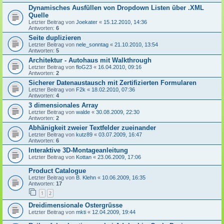
Dynamisches Ausfüllen von Dropdown Listen über .XML
Quelle
Letzter Beitrag von
Joekater
«
15.12.2010, 14:36
Antworten:
6
Seite duplizieren
Letzter Beitrag von
nele_sonntag
«
21.10.2010, 13:54
Antworten:
5
Architektur - Autohaus mit Walkthrough
Letzter Beitrag von
floG23
«
16.04.2010, 09:16
Antworten:
2
Sicherer Datenaustausch mit Zertifizierten Formularen
Letzter Beitrag von
F2k
«
18.02.2010, 07:36
Antworten:
4
3 dimensionales Array
Letzter Beitrag von
walde
«
30.08.2009, 22:30
Antworten:
2
Abhänigkeit zweier Textfelder zueinander
Letzter Beitrag von
kutz89
«
03.07.2009, 16:47
Antworten:
6
Interaktive 3D-Montageanleitung
Letzter Beitrag von
Kottan
«
23.06.2009, 17:06
Product Catalogue
Letzter Beitrag von
B. Klehn
«
10.06.2009, 16:35
Antworten:
17
1
2
Dreidimensionale Ostergrüsse
Letzter Beitrag von
mkti
«
12.04.2009, 19:44