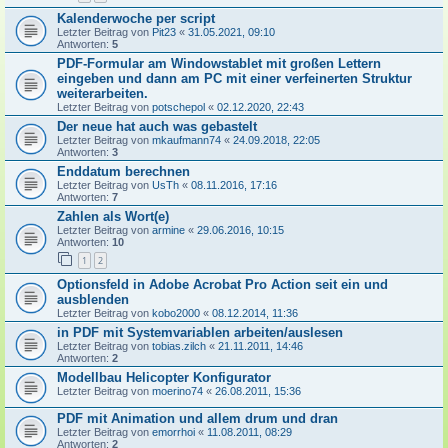
Kalenderwoche per script
Letzter Beitrag von
Pit23
«
31.05.2021, 09:10
Antworten:
5
PDF-Formular am Windowstablet mit großen Lettern
eingeben und dann am PC mit einer verfeinerten Struktur
weiterarbeiten.
Letzter Beitrag von
potschepol
«
02.12.2020, 22:43
Der neue hat auch was gebastelt
Letzter Beitrag von
mkaufmann74
«
24.09.2018, 22:05
Antworten:
3
Enddatum berechnen
Letzter Beitrag von
UsTh
«
08.11.2016, 17:16
Antworten:
7
Zahlen als Wort(e)
Letzter Beitrag von
armine
«
29.06.2016, 10:15
Antworten:
10
1
2
Optionsfeld in Adobe Acrobat Pro Action seit ein und
ausblenden
Letzter Beitrag von
kobo2000
«
08.12.2014, 11:36
in PDF mit Systemvariablen arbeiten/auslesen
Letzter Beitrag von
tobias.zilch
«
21.11.2011, 14:46
Antworten:
2
Modellbau Helicopter Konfigurator
Letzter Beitrag von
moerino74
«
26.08.2011, 15:36
PDF mit Animation und allem drum und dran
Letzter Beitrag von
emorrhoi
«
11.08.2011, 08:29
Antworten:
2