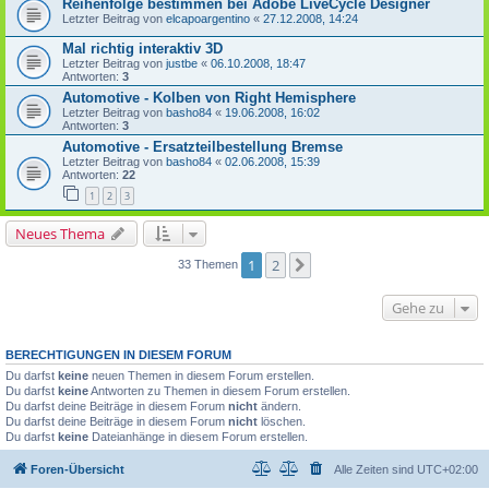
Reihenfolge bestimmen bei Adobe LiveCycle Designer
Letzter Beitrag von
elcapoargentino
«
27.12.2008, 14:24
Mal richtig interaktiv 3D
Letzter Beitrag von
justbe
«
06.10.2008, 18:47
Antworten:
3
Automotive - Kolben von Right Hemisphere
Letzter Beitrag von
basho84
«
19.06.2008, 16:02
Antworten:
3
Automotive - Ersatzteilbestellung Bremse
Letzter Beitrag von
basho84
«
02.06.2008, 15:39
Antworten:
22
1
2
3
Neues Thema
1
2
Nächste
33 Themen
Gehe zu
BERECHTIGUNGEN IN DIESEM FORUM
Du darfst
keine
neuen Themen in diesem Forum erstellen.
Du darfst
keine
Antworten zu Themen in diesem Forum erstellen.
Du darfst deine Beiträge in diesem Forum
nicht
ändern.
Du darfst deine Beiträge in diesem Forum
nicht
löschen.
Du darfst
keine
Dateianhänge in diesem Forum erstellen.
Foren-Übersicht
Alle Zeiten sind
UTC+02:00