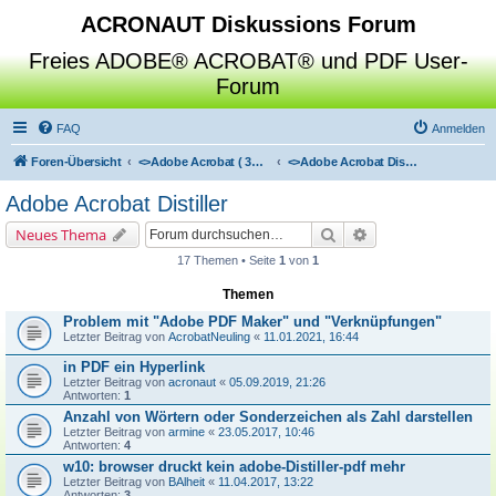
ACRONAUT Diskussions Forum
Freies ADOBE® ACROBAT® und PDF User-
Forum
FAQ
Anmelden
Foren-Übersicht
<>
Adobe Acrobat ( 3D / Professional / Standard / Reader / Distiller )
<>
Adobe Acrobat Distiller
Adobe Acrobat Distiller
Suche
Erweiterte Suche
Neues Thema
17 Themen • Seite
1
von
1
Themen
Problem mit "Adobe PDF Maker" und "Verknüpfungen"
Letzter Beitrag von
AcrobatNeuling
«
11.01.2021, 16:44
in PDF ein Hyperlink
Letzter Beitrag von
acronaut
«
05.09.2019, 21:26
Antworten:
1
Anzahl von Wörtern oder Sonderzeichen als Zahl darstellen
Letzter Beitrag von
armine
«
23.05.2017, 10:46
Antworten:
4
w10: browser druckt kein adobe-Distiller-pdf mehr
Letzter Beitrag von
BAlheit
«
11.04.2017, 13:22
Antworten:
3