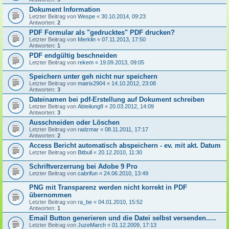
Dokument Information
Letzter Beitrag von
Wespe
«
30.10.2014, 09:23
Antworten:
2
PDF Formular als "gedrucktes" PDF drucken?
Letzter Beitrag von
Merklin
«
07.11.2013, 17:50
Antworten:
1
PDF endgültig beschneiden
Letzter Beitrag von
rekem
«
19.09.2013, 09:05
Speichern unter geh nicht nur speichern
Letzter Beitrag von
matrix2904
«
14.10.2012, 23:08
Antworten:
3
Dateinamen bei pdf-Erstellung auf Dokument schreiben
Letzter Beitrag von
Abteilung8
«
20.03.2012, 14:09
Antworten:
3
Ausschneiden oder Löschen
Letzter Beitrag von
radzmar
«
08.11.2011, 17:17
Antworten:
2
Access Bericht automatisch abspeichern - ev. mit akt. Datum
Letzter Beitrag von
Bitbull
«
20.12.2010, 11:30
Schriftverzerrung bei Adobe 9 Pro
Letzter Beitrag von
cabrifun
«
24.06.2010, 13:49
PNG mit Transparenz werden nicht korrekt in PDF
übernommen
Letzter Beitrag von
ra_be
«
04.01.2010, 15:52
Antworten:
1
Email Button generieren und die Datei selbst versenden.....
Letzter Beitrag von
JuzeMarch
«
01.12.2009, 17:13