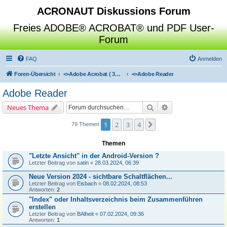
ACRONAUT Diskussions Forum
Freies ADOBE® ACROBAT® und PDF User-
Forum
FAQ
Anmelden
Foren-Übersicht
<>
Adobe Acrobat ( 3D / Professional / Standard / Reader / Distiller )
<>
Adobe Reader
Adobe Reader
Suche
Erweiterte Suche
Neues Thema
1
2
3
4
Nächste
79 Themen
Themen
"Letzte Ansicht" in der Android-Version ?
Letzter Beitrag von
satin
«
28.03.2024, 06:39
Neue Version 2024 - sichtbare Schaltflächen...
Letzter Beitrag von
Eisbach
«
08.02.2024, 08:53
Antworten:
2
"Index" oder Inhaltsverzeichnis beim Zusammenführen
erstellen
Letzter Beitrag von
BAlheit
«
07.02.2024, 09:36
Antworten:
1