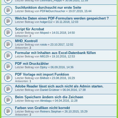
Letzter Beitrag von
Leonhard_Peppo
«
30.06.2020, 12:59
Suchfunktion durchsucht nur erste Seite
Letzter Beitrag von
PDFileDurchsucher
«
19.07.2019, 15:44
Welche Daten eines PDF-Formulars werden gespeichert ?
Letzter Beitrag von
holger112
«
16.11.2018, 12:03
Script für Acrobat
Letzter Beitrag von
Moped
«
14.01.2018, 14:50
Antworten:
2
MHD_Kontroll
Letzter Beitrag von
rotolo
«
23.10.2017, 12:02
Antworten:
2
Formular mit Inhalten aus Excel-Datenbank füllen
Letzter Beitrag von
MIG29
«
19.10.2016, 12:53
PDF mit Druckzähler
Letzter Beitrag von
Djsky
«
06.09.2016, 14:36
PDF Vorlage mit import Funktion
Letzter Beitrag von
BAlheit
«
23.08.2016, 16:29
Antworten:
1
Adobe Reader lässt sich auch nicht als Admin starten.
Letzter Beitrag von
Daniel Grüttner
«
06.04.2016, 17:38
Beim Speichern ändern sich die Zeicheen
Letzter Beitrag von
Almidagu
«
04.04.2016, 11:28
Farben von Grafiken nicht korrekt
Letzter Beitrag von
Reiners.Stephan
«
26.10.2015, 15:29
Antworten:
2