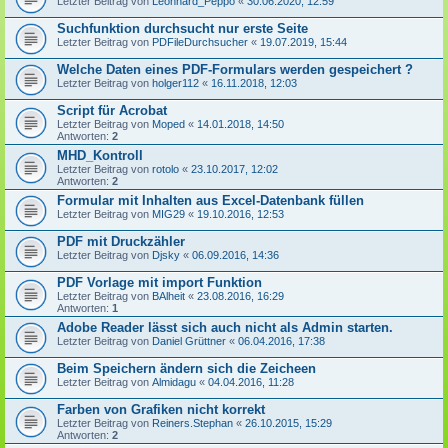
Letzter Beitrag von
Leonhard_Peppo
«
30.06.2020, 12:59
Suchfunktion durchsucht nur erste Seite
Letzter Beitrag von
PDFileDurchsucher
«
19.07.2019, 15:44
Welche Daten eines PDF-Formulars werden gespeichert ?
Letzter Beitrag von
holger112
«
16.11.2018, 12:03
Script für Acrobat
Letzter Beitrag von
Moped
«
14.01.2018, 14:50
Antworten:
2
MHD_Kontroll
Letzter Beitrag von
rotolo
«
23.10.2017, 12:02
Antworten:
2
Formular mit Inhalten aus Excel-Datenbank füllen
Letzter Beitrag von
MIG29
«
19.10.2016, 12:53
PDF mit Druckzähler
Letzter Beitrag von
Djsky
«
06.09.2016, 14:36
PDF Vorlage mit import Funktion
Letzter Beitrag von
BAlheit
«
23.08.2016, 16:29
Antworten:
1
Adobe Reader lässt sich auch nicht als Admin starten.
Letzter Beitrag von
Daniel Grüttner
«
06.04.2016, 17:38
Beim Speichern ändern sich die Zeicheen
Letzter Beitrag von
Almidagu
«
04.04.2016, 11:28
Farben von Grafiken nicht korrekt
Letzter Beitrag von
Reiners.Stephan
«
26.10.2015, 15:29
Antworten:
2