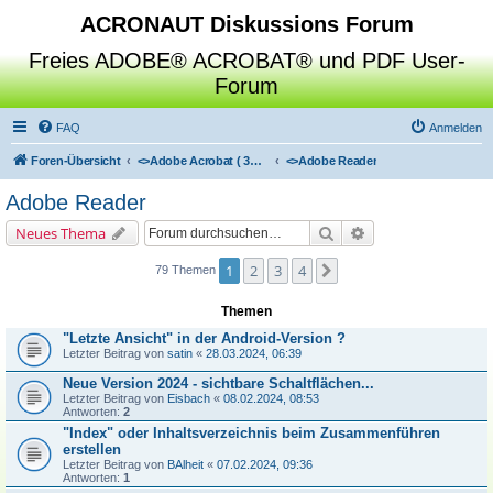
ACRONAUT Diskussions Forum
Freies ADOBE® ACROBAT® und PDF User-
Forum
FAQ
Anmelden
Foren-Übersicht
<>
Adobe Acrobat ( 3D / Professional / Standard / Reader / Distiller )
<>
Adobe Reader
Adobe Reader
Suche
Erweiterte Suche
Neues Thema
1
2
3
4
Nächste
79 Themen
Themen
"Letzte Ansicht" in der Android-Version ?
Letzter Beitrag von
satin
«
28.03.2024, 06:39
Neue Version 2024 - sichtbare Schaltflächen...
Letzter Beitrag von
Eisbach
«
08.02.2024, 08:53
Antworten:
2
"Index" oder Inhaltsverzeichnis beim Zusammenführen
erstellen
Letzter Beitrag von
BAlheit
«
07.02.2024, 09:36
Antworten:
1