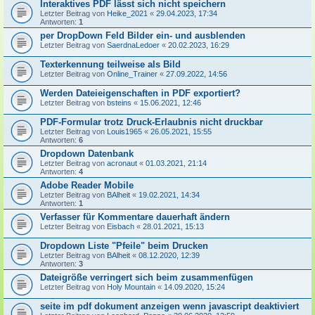
Interaktives PDF lässt sich nicht speichern
Letzter Beitrag von
Heike_2021
«
29.04.2023, 17:34
Antworten:
1
per DropDown Feld Bilder ein- und ausblenden
Letzter Beitrag von
SaerdnaLedoer
«
20.02.2023, 16:29
Texterkennung teilweise als Bild
Letzter Beitrag von
Online_Trainer
«
27.09.2022, 14:56
Werden Dateieigenschaften in PDF exportiert?
Letzter Beitrag von
bsteins
«
15.06.2021, 12:46
PDF-Formular trotz Druck-Erlaubnis nicht druckbar
Letzter Beitrag von
Louis1965
«
26.05.2021, 15:55
Antworten:
6
Dropdown Datenbank
Letzter Beitrag von
acronaut
«
01.03.2021, 21:14
Antworten:
4
Adobe Reader Mobile
Letzter Beitrag von
BAlheit
«
19.02.2021, 14:34
Antworten:
1
Verfasser für Kommentare dauerhaft ändern
Letzter Beitrag von
Eisbach
«
28.01.2021, 15:13
Dropdown Liste "Pfeile" beim Drucken
Letzter Beitrag von
BAlheit
«
08.12.2020, 12:39
Antworten:
3
Dateigröße verringert sich beim zusammenfügen
Letzter Beitrag von
Holy Mountain
«
14.09.2020, 15:24
seite im pdf dokument anzeigen wenn javascript deaktiviert