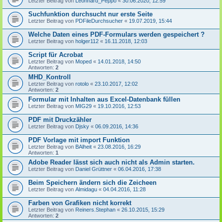
Letzter Beitrag von
Leonhard_Peppo
«
30.06.2020, 12:59
Suchfunktion durchsucht nur erste Seite
Letzter Beitrag von
PDFileDurchsucher
«
19.07.2019, 15:44
Welche Daten eines PDF-Formulars werden gespeichert ?
Letzter Beitrag von
holger112
«
16.11.2018, 12:03
Script für Acrobat
Letzter Beitrag von
Moped
«
14.01.2018, 14:50
Antworten:
2
MHD_Kontroll
Letzter Beitrag von
rotolo
«
23.10.2017, 12:02
Antworten:
2
Formular mit Inhalten aus Excel-Datenbank füllen
Letzter Beitrag von
MIG29
«
19.10.2016, 12:53
PDF mit Druckzähler
Letzter Beitrag von
Djsky
«
06.09.2016, 14:36
PDF Vorlage mit import Funktion
Letzter Beitrag von
BAlheit
«
23.08.2016, 16:29
Antworten:
1
Adobe Reader lässt sich auch nicht als Admin starten.
Letzter Beitrag von
Daniel Grüttner
«
06.04.2016, 17:38
Beim Speichern ändern sich die Zeicheen
Letzter Beitrag von
Almidagu
«
04.04.2016, 11:28
Farben von Grafiken nicht korrekt
Letzter Beitrag von
Reiners.Stephan
«
26.10.2015, 15:29
Antworten:
2