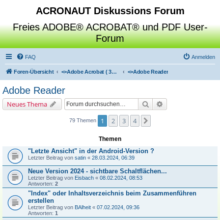
ACRONAUT Diskussions Forum
Freies ADOBE® ACROBAT® und PDF User-
Forum
FAQ
Anmelden
Foren-Übersicht
<>
Adobe Acrobat ( 3D / Professional / Standard / Reader / Distiller )
<>
Adobe Reader
Adobe Reader
Suche
Erweiterte Suche
Neues Thema
1
2
3
4
Nächste
79 Themen
Themen
"Letzte Ansicht" in der Android-Version ?
Letzter Beitrag von
satin
«
28.03.2024, 06:39
Neue Version 2024 - sichtbare Schaltflächen...
Letzter Beitrag von
Eisbach
«
08.02.2024, 08:53
Antworten:
2
"Index" oder Inhaltsverzeichnis beim Zusammenführen
erstellen
Letzter Beitrag von
BAlheit
«
07.02.2024, 09:36
Antworten:
1