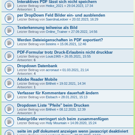
Interaktives PDF lässt sich nicht speichern
Letzter Beitrag von
Heike_2021
«
29.04.2023, 17:34
Antworten:
1
per DropDown Feld Bilder ein- und ausblenden
Letzter Beitrag von
SaerdnaLedoer
«
20.02.2023, 16:29
Texterkennung teilweise als Bild
Letzter Beitrag von
Online_Trainer
«
27.09.2022, 14:56
Werden Dateieigenschaften in PDF exportiert?
Letzter Beitrag von
bsteins
«
15.06.2021, 12:46
PDF-Formular trotz Druck-Erlaubnis nicht druckbar
Letzter Beitrag von
Louis1965
«
26.05.2021, 15:55
Antworten:
6
Dropdown Datenbank
Letzter Beitrag von
acronaut
«
01.03.2021, 21:14
Antworten:
4
Adobe Reader Mobile
Letzter Beitrag von
BAlheit
«
19.02.2021, 14:34
Antworten:
1
Verfasser für Kommentare dauerhaft ändern
Letzter Beitrag von
Eisbach
«
28.01.2021, 15:13
Dropdown Liste "Pfeile" beim Drucken
Letzter Beitrag von
BAlheit
«
08.12.2020, 12:39
Antworten:
3
Dateigröße verringert sich beim zusammenfügen
Letzter Beitrag von
Holy Mountain
«
14.09.2020, 15:24
seite im pdf dokument anzeigen wenn javascript deaktiviert