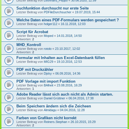
Letzter Beitrag von
Leonhard_Peppo
«
30.06.2020, 12:59
Suchfunktion durchsucht nur erste Seite
Letzter Beitrag von
PDFileDurchsucher
«
19.07.2019, 15:44
Welche Daten eines PDF-Formulars werden gespeichert ?
Letzter Beitrag von
holger112
«
16.11.2018, 12:03
Script für Acrobat
Letzter Beitrag von
Moped
«
14.01.2018, 14:50
Antworten:
2
MHD_Kontroll
Letzter Beitrag von
rotolo
«
23.10.2017, 12:02
Antworten:
2
Formular mit Inhalten aus Excel-Datenbank füllen
Letzter Beitrag von
MIG29
«
19.10.2016, 12:53
PDF mit Druckzähler
Letzter Beitrag von
Djsky
«
06.09.2016, 14:36
PDF Vorlage mit import Funktion
Letzter Beitrag von
BAlheit
«
23.08.2016, 16:29
Antworten:
1
Adobe Reader lässt sich auch nicht als Admin starten.
Letzter Beitrag von
Daniel Grüttner
«
06.04.2016, 17:38
Beim Speichern ändern sich die Zeicheen
Letzter Beitrag von
Almidagu
«
04.04.2016, 11:28
Farben von Grafiken nicht korrekt
Letzter Beitrag von
Reiners.Stephan
«
26.10.2015, 15:29
Antworten:
2