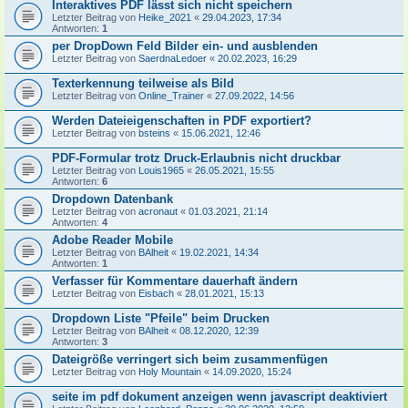
Interaktives PDF lässt sich nicht speichern
Letzter Beitrag von
Heike_2021
«
29.04.2023, 17:34
Antworten:
1
per DropDown Feld Bilder ein- und ausblenden
Letzter Beitrag von
SaerdnaLedoer
«
20.02.2023, 16:29
Texterkennung teilweise als Bild
Letzter Beitrag von
Online_Trainer
«
27.09.2022, 14:56
Werden Dateieigenschaften in PDF exportiert?
Letzter Beitrag von
bsteins
«
15.06.2021, 12:46
PDF-Formular trotz Druck-Erlaubnis nicht druckbar
Letzter Beitrag von
Louis1965
«
26.05.2021, 15:55
Antworten:
6
Dropdown Datenbank
Letzter Beitrag von
acronaut
«
01.03.2021, 21:14
Antworten:
4
Adobe Reader Mobile
Letzter Beitrag von
BAlheit
«
19.02.2021, 14:34
Antworten:
1
Verfasser für Kommentare dauerhaft ändern
Letzter Beitrag von
Eisbach
«
28.01.2021, 15:13
Dropdown Liste "Pfeile" beim Drucken
Letzter Beitrag von
BAlheit
«
08.12.2020, 12:39
Antworten:
3
Dateigröße verringert sich beim zusammenfügen
Letzter Beitrag von
Holy Mountain
«
14.09.2020, 15:24
seite im pdf dokument anzeigen wenn javascript deaktiviert