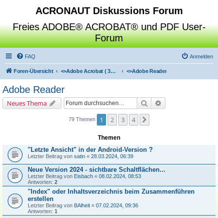
ACRONAUT Diskussions Forum
Freies ADOBE® ACROBAT® und PDF User-
Forum
FAQ
Anmelden
Foren-Übersicht
<>
Adobe Acrobat ( 3D / Professional / Standard / Reader / Distiller )
<>
Adobe Reader
Adobe Reader
Suche
Erweiterte Suche
Neues Thema
1
2
3
4
Nächste
79 Themen
Themen
"Letzte Ansicht" in der Android-Version ?
Letzter Beitrag von
satin
«
28.03.2024, 06:39
Neue Version 2024 - sichtbare Schaltflächen...
Letzter Beitrag von
Eisbach
«
08.02.2024, 08:53
Antworten:
2
"Index" oder Inhaltsverzeichnis beim Zusammenführen
erstellen
Letzter Beitrag von
BAlheit
«
07.02.2024, 09:36
Antworten:
1