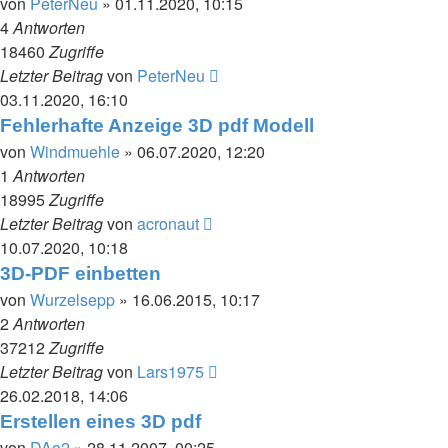
von
PeterNeu
» 01.11.2020, 10:15
4
Antworten
18460
Zugriffe
Letzter Beitrag
von
PeterNeu
03.11.2020, 16:10
Fehlerhafte Anzeige 3D pdf Modell
von
Windmuehle
» 06.07.2020, 12:20
1
Antworten
18995
Zugriffe
Letzter Beitrag
von
acronaut
10.07.2020, 10:18
3D-PDF einbetten
von
Wurzelsepp
» 16.06.2015, 10:17
2
Antworten
37212
Zugriffe
Letzter Beitrag
von
Lars1975
26.02.2018, 14:06
Erstellen eines 3D pdf
von
DAo2
» 28.11.2007, 00:25