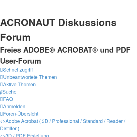
ACRONAUT Diskussions
Forum
Freies ADOBE® ACROBAT® und PDF
User-Forum
Schnellzugriff
Unbeantwortete Themen
Aktive Themen
Suche
FAQ
Anmelden
Foren-Übersicht
<>
Adobe Acrobat ( 3D / Professional / Standard / Reader /
Distiller )
<>
3D / PDF Erstellung