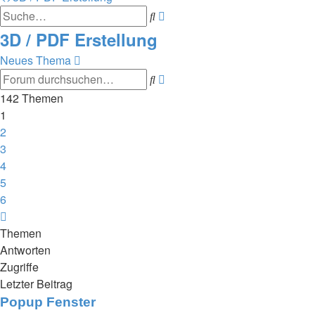
Suche
Erweiterte
Suche
3D / PDF Erstellung
Neues Thema
Suche
Erweiterte
Suche
142 Themen
1
2
3
4
5
6
Nächste
Themen
Antworten
Zugriffe
Letzter Beitrag
Popup Fenster