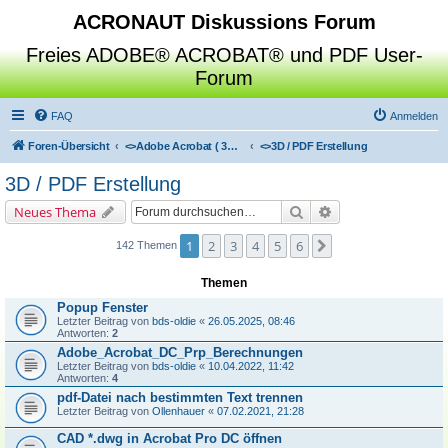
ACRONAUT Diskussions Forum
Freies ADOBE® ACROBAT® und PDF User-
Forum
FAQ
Anmelden
Foren-Übersicht
<>
Adobe Acrobat ( 3D / Professional / Standard / Reader / Distiller )
<>
3D / PDF Erstellung
3D / PDF Erstellung
Suche
Erweiterte Suche
Neues Thema
1
2
3
4
5
6
Nächste
142 Themen
Themen
Popup Fenster
Letzter Beitrag von
bds-oldie
«
26.05.2025, 08:46
Antworten:
2
Adobe_Acrobat_DC_Prp_Berechnungen
Letzter Beitrag von
bds-oldie
«
10.04.2022, 11:42
Antworten:
4
pdf-Datei nach bestimmten Text trennen
Letzter Beitrag von
Ollenhauer
«
07.02.2021, 21:28
CAD *.dwg in Acrobat Pro DC öffnen