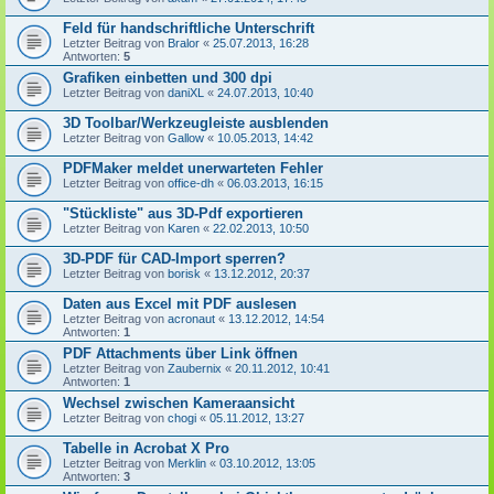
Feld für handschriftliche Unterschrift
Letzter Beitrag von
Bralor
«
25.07.2013, 16:28
Antworten:
5
Grafiken einbetten und 300 dpi
Letzter Beitrag von
daniXL
«
24.07.2013, 10:40
3D Toolbar/Werkzeugleiste ausblenden
Letzter Beitrag von
Gallow
«
10.05.2013, 14:42
PDFMaker meldet unerwarteten Fehler
Letzter Beitrag von
office-dh
«
06.03.2013, 16:15
"Stückliste" aus 3D-Pdf exportieren
Letzter Beitrag von
Karen
«
22.02.2013, 10:50
3D-PDF für CAD-Import sperren?
Letzter Beitrag von
borisk
«
13.12.2012, 20:37
Daten aus Excel mit PDF auslesen
Letzter Beitrag von
acronaut
«
13.12.2012, 14:54
Antworten:
1
PDF Attachments über Link öffnen
Letzter Beitrag von
Zaubernix
«
20.11.2012, 10:41
Antworten:
1
Wechsel zwischen Kameraansicht
Letzter Beitrag von
chogi
«
05.11.2012, 13:27
Tabelle in Acrobat X Pro
Letzter Beitrag von
Merklin
«
03.10.2012, 13:05
Antworten:
3