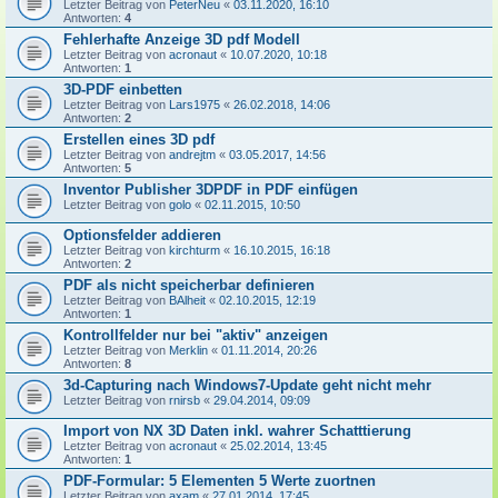
Letzter Beitrag von
PeterNeu
«
03.11.2020, 16:10
Antworten:
4
Fehlerhafte Anzeige 3D pdf Modell
Letzter Beitrag von
acronaut
«
10.07.2020, 10:18
Antworten:
1
3D-PDF einbetten
Letzter Beitrag von
Lars1975
«
26.02.2018, 14:06
Antworten:
2
Erstellen eines 3D pdf
Letzter Beitrag von
andrejtm
«
03.05.2017, 14:56
Antworten:
5
Inventor Publisher 3DPDF in PDF einfügen
Letzter Beitrag von
golo
«
02.11.2015, 10:50
Optionsfelder addieren
Letzter Beitrag von
kirchturm
«
16.10.2015, 16:18
Antworten:
2
PDF als nicht speicherbar definieren
Letzter Beitrag von
BAlheit
«
02.10.2015, 12:19
Antworten:
1
Kontrollfelder nur bei "aktiv" anzeigen
Letzter Beitrag von
Merklin
«
01.11.2014, 20:26
Antworten:
8
3d-Capturing nach Windows7-Update geht nicht mehr
Letzter Beitrag von
rnirsb
«
29.04.2014, 09:09
Import von NX 3D Daten inkl. wahrer Schatttierung
Letzter Beitrag von
acronaut
«
25.02.2014, 13:45
Antworten:
1
PDF-Formular: 5 Elementen 5 Werte zuortnen
Letzter Beitrag von
axam
«
27.01.2014, 17:45