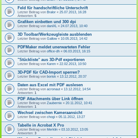
Feld für handschriftliche Unterschrift
Letzter Beitrag von
Bralor
«
25.07.2013, 16:28
Antworten:
5
Grafiken einbetten und 300 dpi
Letzter Beitrag von
daniXL
«
24.07.2013, 10:40
3D Toolbar/Werkzeugleiste ausblenden
Letzter Beitrag von
Gallow
«
10.05.2013, 14:42
PDFMaker meldet unerwarteten Fehler
Letzter Beitrag von
office-dh
«
06.03.2013, 16:15
"Stückliste" aus 3D-Pdf exportieren
Letzter Beitrag von
Karen
«
22.02.2013, 10:50
3D-PDF für CAD-Import sperren?
Letzter Beitrag von
borisk
«
13.12.2012, 20:37
Daten aus Excel mit PDF auslesen
Letzter Beitrag von
acronaut
«
13.12.2012, 14:54
Antworten:
1
PDF Attachments über Link öffnen
Letzter Beitrag von
Zaubernix
«
20.11.2012, 10:41
Antworten:
1
Wechsel zwischen Kameraansicht
Letzter Beitrag von
chogi
«
05.11.2012, 13:27
Tabelle in Acrobat X Pro
Letzter Beitrag von
Merklin
«
03.10.2012, 13:05
Antworten:
3