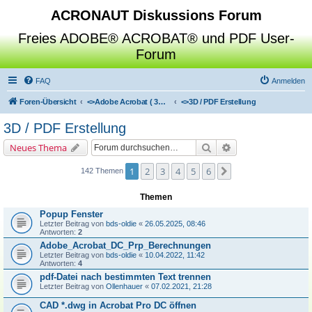
ACRONAUT Diskussions Forum
Freies ADOBE® ACROBAT® und PDF User-
Forum
FAQ
Anmelden
Foren-Übersicht
<>
Adobe Acrobat ( 3D / Professional / Standard / Reader / Distiller )
<>
3D / PDF Erstellung
3D / PDF Erstellung
Suche
Erweiterte Suche
Neues Thema
1
2
3
4
5
6
Nächste
142 Themen
Themen
Popup Fenster
Letzter Beitrag von
bds-oldie
«
26.05.2025, 08:46
Antworten:
2
Adobe_Acrobat_DC_Prp_Berechnungen
Letzter Beitrag von
bds-oldie
«
10.04.2022, 11:42
Antworten:
4
pdf-Datei nach bestimmten Text trennen
Letzter Beitrag von
Ollenhauer
«
07.02.2021, 21:28
CAD *.dwg in Acrobat Pro DC öffnen