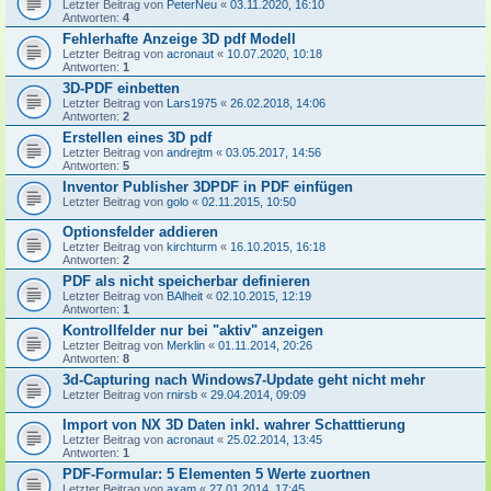
Letzter Beitrag von
PeterNeu
«
03.11.2020, 16:10
Antworten:
4
Fehlerhafte Anzeige 3D pdf Modell
Letzter Beitrag von
acronaut
«
10.07.2020, 10:18
Antworten:
1
3D-PDF einbetten
Letzter Beitrag von
Lars1975
«
26.02.2018, 14:06
Antworten:
2
Erstellen eines 3D pdf
Letzter Beitrag von
andrejtm
«
03.05.2017, 14:56
Antworten:
5
Inventor Publisher 3DPDF in PDF einfügen
Letzter Beitrag von
golo
«
02.11.2015, 10:50
Optionsfelder addieren
Letzter Beitrag von
kirchturm
«
16.10.2015, 16:18
Antworten:
2
PDF als nicht speicherbar definieren
Letzter Beitrag von
BAlheit
«
02.10.2015, 12:19
Antworten:
1
Kontrollfelder nur bei "aktiv" anzeigen
Letzter Beitrag von
Merklin
«
01.11.2014, 20:26
Antworten:
8
3d-Capturing nach Windows7-Update geht nicht mehr
Letzter Beitrag von
rnirsb
«
29.04.2014, 09:09
Import von NX 3D Daten inkl. wahrer Schatttierung
Letzter Beitrag von
acronaut
«
25.02.2014, 13:45
Antworten:
1
PDF-Formular: 5 Elementen 5 Werte zuortnen
Letzter Beitrag von
axam
«
27.01.2014, 17:45