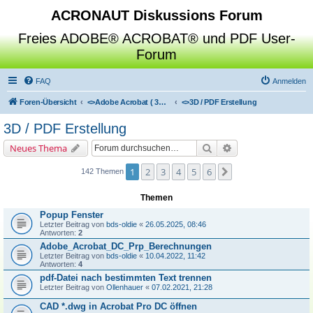
ACRONAUT Diskussions Forum
Freies ADOBE® ACROBAT® und PDF User-
Forum
FAQ
Anmelden
Foren-Übersicht
<>
Adobe Acrobat ( 3D / Professional / Standard / Reader / Distiller )
<>
3D / PDF Erstellung
3D / PDF Erstellung
Suche
Erweiterte Suche
Neues Thema
1
2
3
4
5
6
Nächste
142 Themen
Themen
Popup Fenster
Letzter Beitrag von
bds-oldie
«
26.05.2025, 08:46
Antworten:
2
Adobe_Acrobat_DC_Prp_Berechnungen
Letzter Beitrag von
bds-oldie
«
10.04.2022, 11:42
Antworten:
4
pdf-Datei nach bestimmten Text trennen
Letzter Beitrag von
Ollenhauer
«
07.02.2021, 21:28
CAD *.dwg in Acrobat Pro DC öffnen