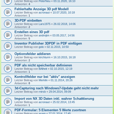
Letzter Beitrag von
PeterNeu
«
03.11.2020, 16:10
Antworten:
4
Fehlerhafte Anzeige 3D pdf Modell
Letzter Beitrag von
acronaut
«
10.07.2020, 10:18
Antworten:
1
3D-PDF einbetten
Letzter Beitrag von
Lars1975
«
26.02.2018, 14:06
Antworten:
2
Erstellen eines 3D pdf
Letzter Beitrag von
andrejtm
«
03.05.2017, 14:56
Antworten:
5
Inventor Publisher 3DPDF in PDF einfügen
Letzter Beitrag von
golo
«
02.11.2015, 10:50
Optionsfelder addieren
Letzter Beitrag von
kirchturm
«
16.10.2015, 16:18
Antworten:
2
PDF als nicht speicherbar definieren
Letzter Beitrag von
BAlheit
«
02.10.2015, 12:19
Antworten:
1
Kontrollfelder nur bei "aktiv" anzeigen
Letzter Beitrag von
Merklin
«
01.11.2014, 20:26
Antworten:
8
3d-Capturing nach Windows7-Update geht nicht mehr
Letzter Beitrag von
rnirsb
«
29.04.2014, 09:09
Import von NX 3D Daten inkl. wahrer Schatttierung
Letzter Beitrag von
acronaut
«
25.02.2014, 13:45
Antworten:
1
PDF-Formular: 5 Elementen 5 Werte zuortnen
Letzter Beitrag von
axam
«
27.01.2014, 17:45