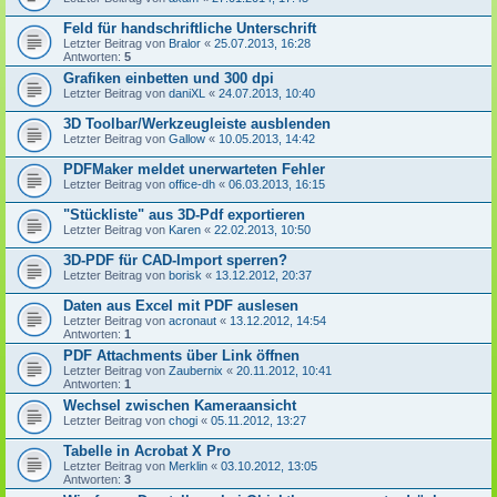
Feld für handschriftliche Unterschrift
Letzter Beitrag von
Bralor
«
25.07.2013, 16:28
Antworten:
5
Grafiken einbetten und 300 dpi
Letzter Beitrag von
daniXL
«
24.07.2013, 10:40
3D Toolbar/Werkzeugleiste ausblenden
Letzter Beitrag von
Gallow
«
10.05.2013, 14:42
PDFMaker meldet unerwarteten Fehler
Letzter Beitrag von
office-dh
«
06.03.2013, 16:15
"Stückliste" aus 3D-Pdf exportieren
Letzter Beitrag von
Karen
«
22.02.2013, 10:50
3D-PDF für CAD-Import sperren?
Letzter Beitrag von
borisk
«
13.12.2012, 20:37
Daten aus Excel mit PDF auslesen
Letzter Beitrag von
acronaut
«
13.12.2012, 14:54
Antworten:
1
PDF Attachments über Link öffnen
Letzter Beitrag von
Zaubernix
«
20.11.2012, 10:41
Antworten:
1
Wechsel zwischen Kameraansicht
Letzter Beitrag von
chogi
«
05.11.2012, 13:27
Tabelle in Acrobat X Pro
Letzter Beitrag von
Merklin
«
03.10.2012, 13:05
Antworten:
3