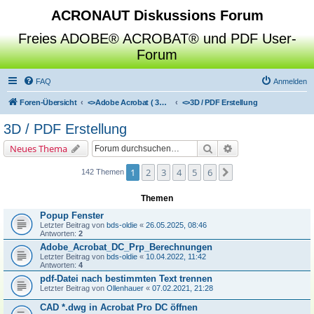
ACRONAUT Diskussions Forum
Freies ADOBE® ACROBAT® und PDF User-
Forum
FAQ
Anmelden
Foren-Übersicht
<>
Adobe Acrobat ( 3D / Professional / Standard / Reader / Distiller )
<>
3D / PDF Erstellung
3D / PDF Erstellung
Suche
Erweiterte Suche
Neues Thema
1
2
3
4
5
6
Nächste
142 Themen
Themen
Popup Fenster
Letzter Beitrag von
bds-oldie
«
26.05.2025, 08:46
Antworten:
2
Adobe_Acrobat_DC_Prp_Berechnungen
Letzter Beitrag von
bds-oldie
«
10.04.2022, 11:42
Antworten:
4
pdf-Datei nach bestimmten Text trennen
Letzter Beitrag von
Ollenhauer
«
07.02.2021, 21:28
CAD *.dwg in Acrobat Pro DC öffnen