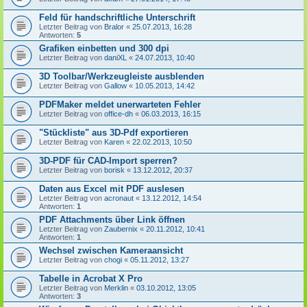
Feld für handschriftliche Unterschrift
Letzter Beitrag von
Bralor
«
25.07.2013, 16:28
Antworten:
5
Grafiken einbetten und 300 dpi
Letzter Beitrag von
daniXL
«
24.07.2013, 10:40
3D Toolbar/Werkzeugleiste ausblenden
Letzter Beitrag von
Gallow
«
10.05.2013, 14:42
PDFMaker meldet unerwarteten Fehler
Letzter Beitrag von
office-dh
«
06.03.2013, 16:15
"Stückliste" aus 3D-Pdf exportieren
Letzter Beitrag von
Karen
«
22.02.2013, 10:50
3D-PDF für CAD-Import sperren?
Letzter Beitrag von
borisk
«
13.12.2012, 20:37
Daten aus Excel mit PDF auslesen
Letzter Beitrag von
acronaut
«
13.12.2012, 14:54
Antworten:
1
PDF Attachments über Link öffnen
Letzter Beitrag von
Zaubernix
«
20.11.2012, 10:41
Antworten:
1
Wechsel zwischen Kameraansicht
Letzter Beitrag von
chogi
«
05.11.2012, 13:27
Tabelle in Acrobat X Pro
Letzter Beitrag von
Merklin
«
03.10.2012, 13:05
Antworten:
3