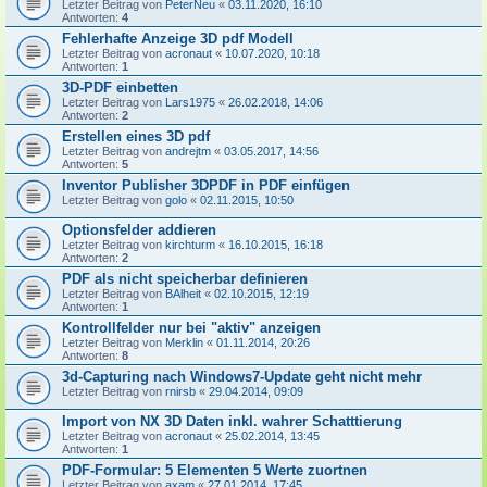
Letzter Beitrag von
PeterNeu
«
03.11.2020, 16:10
Antworten:
4
Fehlerhafte Anzeige 3D pdf Modell
Letzter Beitrag von
acronaut
«
10.07.2020, 10:18
Antworten:
1
3D-PDF einbetten
Letzter Beitrag von
Lars1975
«
26.02.2018, 14:06
Antworten:
2
Erstellen eines 3D pdf
Letzter Beitrag von
andrejtm
«
03.05.2017, 14:56
Antworten:
5
Inventor Publisher 3DPDF in PDF einfügen
Letzter Beitrag von
golo
«
02.11.2015, 10:50
Optionsfelder addieren
Letzter Beitrag von
kirchturm
«
16.10.2015, 16:18
Antworten:
2
PDF als nicht speicherbar definieren
Letzter Beitrag von
BAlheit
«
02.10.2015, 12:19
Antworten:
1
Kontrollfelder nur bei "aktiv" anzeigen
Letzter Beitrag von
Merklin
«
01.11.2014, 20:26
Antworten:
8
3d-Capturing nach Windows7-Update geht nicht mehr
Letzter Beitrag von
rnirsb
«
29.04.2014, 09:09
Import von NX 3D Daten inkl. wahrer Schatttierung
Letzter Beitrag von
acronaut
«
25.02.2014, 13:45
Antworten:
1
PDF-Formular: 5 Elementen 5 Werte zuortnen
Letzter Beitrag von
axam
«
27.01.2014, 17:45