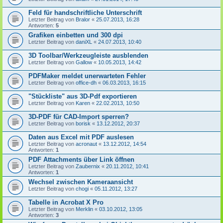
Feld für handschriftliche Unterschrift
Letzter Beitrag von
Bralor
«
25.07.2013, 16:28
Antworten:
5
Grafiken einbetten und 300 dpi
Letzter Beitrag von
daniXL
«
24.07.2013, 10:40
3D Toolbar/Werkzeugleiste ausblenden
Letzter Beitrag von
Gallow
«
10.05.2013, 14:42
PDFMaker meldet unerwarteten Fehler
Letzter Beitrag von
office-dh
«
06.03.2013, 16:15
"Stückliste" aus 3D-Pdf exportieren
Letzter Beitrag von
Karen
«
22.02.2013, 10:50
3D-PDF für CAD-Import sperren?
Letzter Beitrag von
borisk
«
13.12.2012, 20:37
Daten aus Excel mit PDF auslesen
Letzter Beitrag von
acronaut
«
13.12.2012, 14:54
Antworten:
1
PDF Attachments über Link öffnen
Letzter Beitrag von
Zaubernix
«
20.11.2012, 10:41
Antworten:
1
Wechsel zwischen Kameraansicht
Letzter Beitrag von
chogi
«
05.11.2012, 13:27
Tabelle in Acrobat X Pro
Letzter Beitrag von
Merklin
«
03.10.2012, 13:05
Antworten:
3