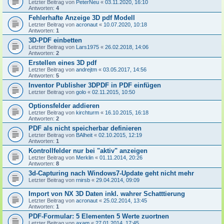
Letzter Beitrag von
PeterNeu
«
03.11.2020, 16:10
Antworten:
4
Fehlerhafte Anzeige 3D pdf Modell
Letzter Beitrag von
acronaut
«
10.07.2020, 10:18
Antworten:
1
3D-PDF einbetten
Letzter Beitrag von
Lars1975
«
26.02.2018, 14:06
Antworten:
2
Erstellen eines 3D pdf
Letzter Beitrag von
andrejtm
«
03.05.2017, 14:56
Antworten:
5
Inventor Publisher 3DPDF in PDF einfügen
Letzter Beitrag von
golo
«
02.11.2015, 10:50
Optionsfelder addieren
Letzter Beitrag von
kirchturm
«
16.10.2015, 16:18
Antworten:
2
PDF als nicht speicherbar definieren
Letzter Beitrag von
BAlheit
«
02.10.2015, 12:19
Antworten:
1
Kontrollfelder nur bei "aktiv" anzeigen
Letzter Beitrag von
Merklin
«
01.11.2014, 20:26
Antworten:
8
3d-Capturing nach Windows7-Update geht nicht mehr
Letzter Beitrag von
rnirsb
«
29.04.2014, 09:09
Import von NX 3D Daten inkl. wahrer Schatttierung
Letzter Beitrag von
acronaut
«
25.02.2014, 13:45
Antworten:
1
PDF-Formular: 5 Elementen 5 Werte zuortnen
Letzter Beitrag von
axam
«
27.01.2014, 17:45