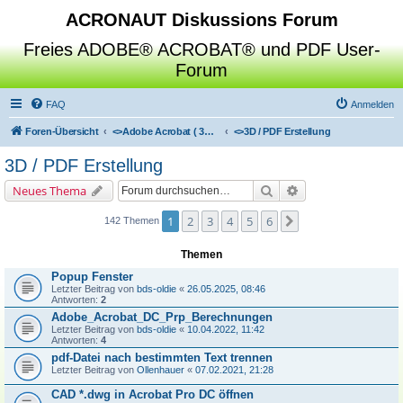
ACRONAUT Diskussions Forum
Freies ADOBE® ACROBAT® und PDF User-
Forum
FAQ
Anmelden
Foren-Übersicht
<>
Adobe Acrobat ( 3D / Professional / Standard / Reader / Distiller )
<>
3D / PDF Erstellung
3D / PDF Erstellung
Suche
Erweiterte Suche
Neues Thema
1
2
3
4
5
6
Nächste
142 Themen
Themen
Popup Fenster
Letzter Beitrag von
bds-oldie
«
26.05.2025, 08:46
Antworten:
2
Adobe_Acrobat_DC_Prp_Berechnungen
Letzter Beitrag von
bds-oldie
«
10.04.2022, 11:42
Antworten:
4
pdf-Datei nach bestimmten Text trennen
Letzter Beitrag von
Ollenhauer
«
07.02.2021, 21:28
CAD *.dwg in Acrobat Pro DC öffnen