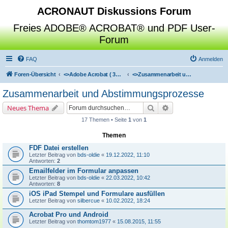
ACRONAUT Diskussions Forum
Freies ADOBE® ACROBAT® und PDF User-
Forum
FAQ
Anmelden
Foren-Übersicht
<>
Adobe Acrobat ( 3D / Professional / Standard / Reader / Distiller )
<>
Zusammenarbeit und Abstimmungsprozesse
Zusammenarbeit und Abstimmungsprozesse
Suche
Erweiterte Suche
Neues Thema
17 Themen • Seite
1
von
1
Themen
FDF Datei erstellen
Letzter Beitrag von
bds-oldie
«
19.12.2022, 11:10
Antworten:
2
Emailfelder im Formular anpassen
Letzter Beitrag von
bds-oldie
«
22.03.2022, 10:42
Antworten:
8
iOS iPad Stempel und Formulare ausfüllen
Letzter Beitrag von
silbercue
«
10.02.2022, 18:24
Acrobat Pro und Android
Letzter Beitrag von
thomtom1977
«
15.08.2015, 11:55