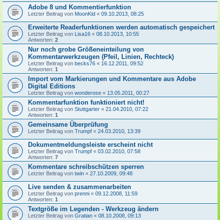
Adobe 8 und Kommentierfunktion
Letzter Beitrag von
MoonKid
«
09.10.2013, 08:25
Erweiterte Readerfunktionen werden automatisch gespeichert
Letzter Beitrag von
Lisa16
«
08.10.2013, 10:55
Antworten:
2
Nur noch grobe Größeneinteilung von
Kommentarwerkzeugen (Pfeil, Linien, Rechteck)
Letzter Beitrag von
becks76
«
16.12.2011, 09:52
Antworten:
1
Import vom Markierungen und Kommentare aus Adobe
Digital Editions
Letzter Beitrag von
wonderose
«
13.05.2011, 00:27
Kommentarfunktion funktioniert nicht!
Letzter Beitrag von
Stuttgarter
«
21.04.2010, 07:22
Antworten:
1
Gemeinsame Überprüfung
Letzter Beitrag von
Trumpf
«
24.03.2010, 13:39
Dokumentmeldungsleiste erscheint nicht
Letzter Beitrag von
Trumpf
«
03.02.2010, 07:58
Antworten:
7
Kommentare schreibschützen sperren
Letzter Beitrag von
twin
«
27.10.2009, 09:48
Live senden & zusammenarbeiten
Letzter Beitrag von
prenni
«
09.12.2008, 11:59
Antworten:
1
Textgröße im Legenden - Werkzeug ändern
Letzter Beitrag von
Gratian
«
08.10.2008, 09:13