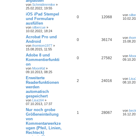
anpassen
von
Schmidtmrmike
»
25.02.2022, 19:55
iOS iPad Stempel
von
silb
0
12068
und Formulare
10.02.20
ausfüllen
von
silbercue
»
10.02.2022, 18:24
Acrobat Pro und
von
tho
0
36174
Android
15.08.20
von
thomtom1977
»
15.08.2015, 11:55
Adobe 8 und
von
Moo
0
27582
Kommentierfunkti
09.10.20
on
von
MoonKid
»
09.10.2013, 08:25
Erweiterte
von
Lisa
2
24016
Readerfunktionen
08.10.20
werden
automatisch
gespeichert
von
Lisa164
»
07.10.2013, 17:37
Nur noch grobe
von
bec
1
28067
Größeneinteilung
16.12.20
von
Kommentarwerkze
ugen (Pfeil, Linien,
Rechteck)