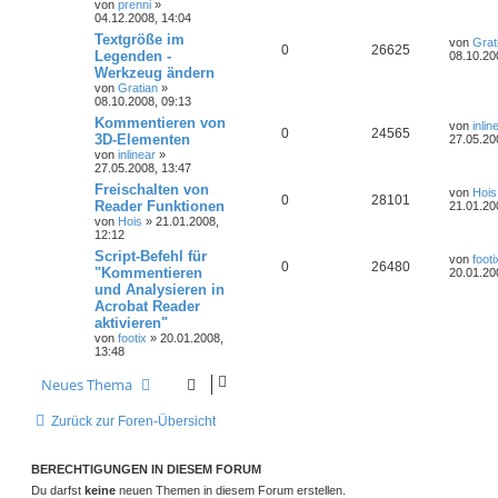
von
prenni
»
04.12.2008, 14:04
Textgröße im
von
Grat
0
26625
Legenden -
08.10.20
Werkzeug ändern
von
Gratian
»
08.10.2008, 09:13
Kommentieren von
von
inlin
0
24565
3D-Elementen
27.05.20
von
inlinear
»
27.05.2008, 13:47
Freischalten von
von
Hois
0
28101
Reader Funktionen
21.01.20
von
Hois
» 21.01.2008,
12:12
Script-Befehl für
von
footi
0
26480
"Kommentieren
20.01.20
und Analysieren in
Acrobat Reader
aktivieren"
von
footix
» 20.01.2008,
13:48
Neues Thema
Zurück zur Foren-Übersicht
BERECHTIGUNGEN IN DIESEM FORUM
Du darfst
keine
neuen Themen in diesem Forum erstellen.