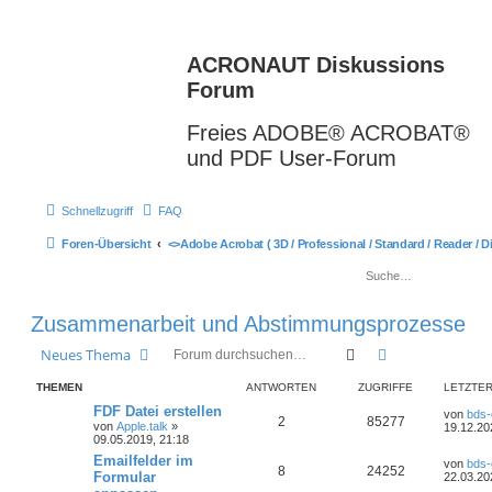
ACRONAUT Diskussions
Forum
Freies ADOBE® ACROBAT®
und PDF User-Forum
Schnellzugriff
FAQ
Foren-Übersicht
<>
Adobe Acrobat ( 3D / Professional / Standard / Reader / Dis
Zusammenarbeit und Abstimmungsprozesse
Suche
Erweiterte Suc
Neues Thema
THEMEN
ANTWORTEN
ZUGRIFFE
LETZTER
FDF Datei erstellen
von
bds-
2
85277
von
Apple.talk
»
19.12.20
09.05.2019, 21:18
Emailfelder im
von
bds-
8
24252
Formular
22.03.20