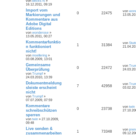
von
becks76
»
16.12.2011, 09:19
Import vom
von
won
0
22475
Markierungen und
13.05.20
Kommentare aus
Adobe Digital
Editions
von
wonderose
»
13.05.2011, 00:27
Kommentarfunktio
von
Stut
1
31384
n funktioniert
21.04.20
nicht!
von
moellering
»
03.08.2009, 13:01
Gemeinsame
von
Tru
0
22472
Überprüfung
24.03.20
von
Trumpf
»
24.03.2010, 13:39
Dokumentmeldung
von
Tru
7
42958
sleiste erscheint
03.02.20
nicht
von
Trumpf
»
07.07.2009, 07:59
Kommentare
von
twin
0
23738
schreibschützen
27.10.20
sperren
von
twin
» 27.10.2009,
09:48
Live senden &
von
pren
1
73348
zusammenarbeiten
09.12.20