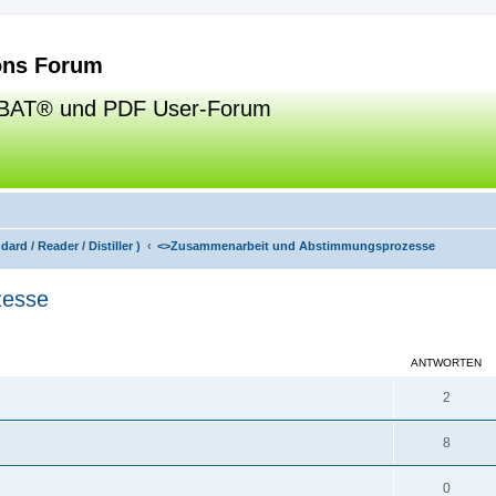
ns Forum
BAT® und PDF User-Forum
ard / Reader / Distiller )
<>
Zusammenarbeit und Abstimmungsprozesse
zesse
eiterte Suche
ANTWORTEN
2
8
0