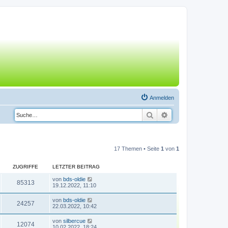
Anmelden
Suche
Erweiterte Suche
17 Themen • Seite
1
von
1
ZUGRIFFE
LETZTER BEITRAG
von
bds-oldie
85313
19.12.2022, 11:10
von
bds-oldie
24257
22.03.2022, 10:42
von
silbercue
12074
10.02.2022, 18:24