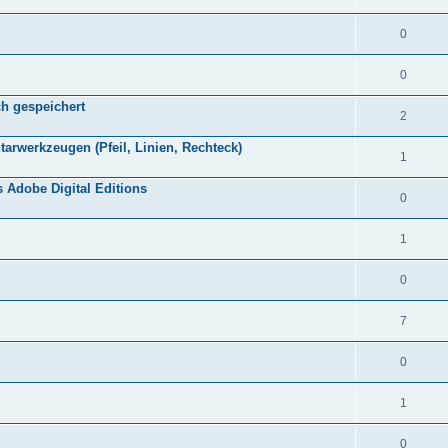
0
0
h gespeichert
2
rwerkzeugen (Pfeil, Linien, Rechteck)
1
Adobe Digital Editions
0
1
0
7
0
1
0