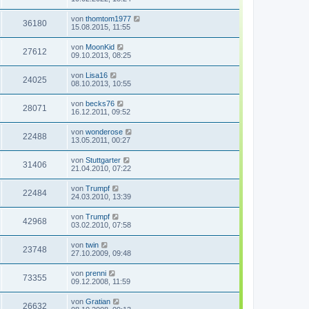
von
thomtom1977
36180
15.08.2015, 11:55
von
MoonKid
27612
09.10.2013, 08:25
von
Lisa16
24025
08.10.2013, 10:55
von
becks76
28071
16.12.2011, 09:52
von
wonderose
22488
13.05.2011, 00:27
von
Stuttgarter
31406
21.04.2010, 07:22
von
Trumpf
22484
24.03.2010, 13:39
von
Trumpf
42968
03.02.2010, 07:58
von
twin
23748
27.10.2009, 09:48
von
prenni
73355
09.12.2008, 11:59
von
Gratian
26632