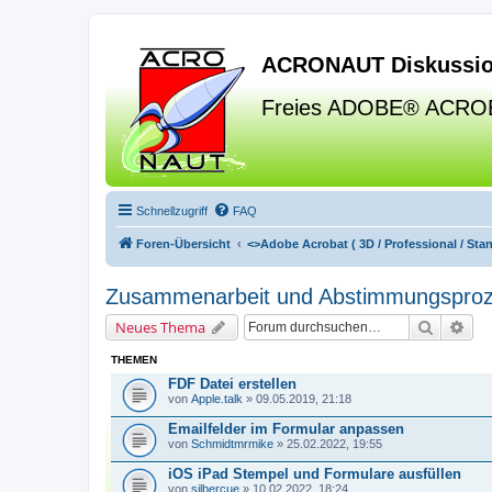
ACRONAUT Diskussio
Freies ADOBE® ACRO
Schnellzugriff
FAQ
Foren-Übersicht
<>
Adobe Acrobat ( 3D / Professional / Stand
Zusammenarbeit und Abstimmungspro
Suche
Erw
Neues Thema
THEMEN
FDF Datei erstellen
von
Apple.talk
» 09.05.2019, 21:18
Emailfelder im Formular anpassen
von
Schmidtmrmike
» 25.02.2022, 19:55
iOS iPad Stempel und Formulare ausfüllen
von
silbercue
» 10.02.2022, 18:24