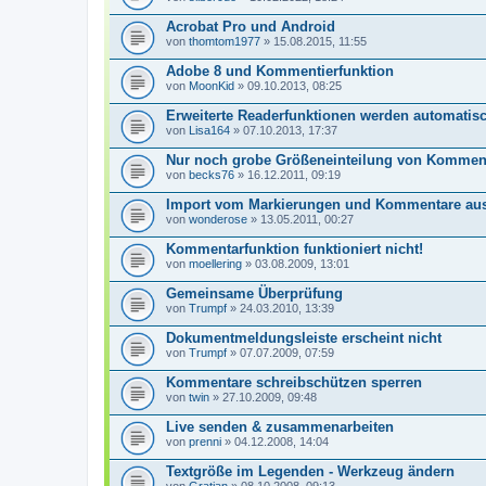
Acrobat Pro und Android
von
thomtom1977
» 15.08.2015, 11:55
Adobe 8 und Kommentierfunktion
von
MoonKid
» 09.10.2013, 08:25
Erweiterte Readerfunktionen werden automatisc
von
Lisa164
» 07.10.2013, 17:37
Nur noch grobe Größeneinteilung von Kommenta
von
becks76
» 16.12.2011, 09:19
Import vom Markierungen und Kommentare aus 
von
wonderose
» 13.05.2011, 00:27
Kommentarfunktion funktioniert nicht!
von
moellering
» 03.08.2009, 13:01
Gemeinsame Überprüfung
von
Trumpf
» 24.03.2010, 13:39
Dokumentmeldungsleiste erscheint nicht
von
Trumpf
» 07.07.2009, 07:59
Kommentare schreibschützen sperren
von
twin
» 27.10.2009, 09:48
Live senden & zusammenarbeiten
von
prenni
» 04.12.2008, 14:04
Textgröße im Legenden - Werkzeug ändern