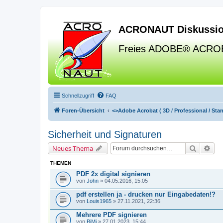
ACRONAUT Diskussio
Freies ADOBE® ACRO
Schnellzugriff
FAQ
Foren-Übersicht
<>
Adobe Acrobat ( 3D / Professional / Stand
Sicherheit und Signaturen
Suche
Erw
Neues Thema
THEMEN
PDF 2x digital signieren
von
John
» 04.05.2016, 15:05
pdf erstellen ja - drucken nur Eingabedaten!?
von
Louis1965
» 27.11.2021, 22:36
Mehrere PDF signieren
von
BiMi
» 27.01.2023, 15:44