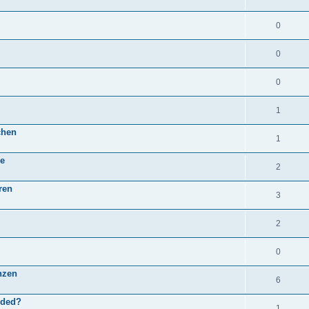
0
0
0
1
chen
1
re
2
ren
3
2
0
nzen
6
nded?
1