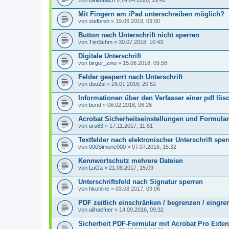
von
Birlenbach
» 24.04.2020, 19:42
Mit Fingern am iPad unterschreiben möglich?
von
stefbreh
» 19.06.2019, 09:00
Button nach Unterschrift nicht sperren
von
TimSchm
» 30.07.2018, 10:43
Digitale Unterschrift
von
birger_zino
» 15.06.2018, 09:58
Felder gesperrt nach Unterschrift
von
dso2si
» 26.01.2018, 20:52
Informationen über den Verfasser einer pdf lös
von
bend
» 08.02.2018, 06:26
Acrobat Sicherheitseinstellungen und Formula
von
urs63
» 17.11.2017, 11:51
Textfelder nach elektronischer Unterschrift sper
von
000Simone000
» 07.07.2016, 15:32
Kennwortschutz mehrere Dateien
von
LuGa
» 21.08.2017, 15:09
Unterschriftsfeld nach Signatur sperren
von
hkonline
» 03.08.2017, 09:06
PDF zeitlich einschränken / begrenzen / eingre
von
ulihaefner
» 14.09.2016, 09:32
Sicherheit PDF-Formular mit Acrobat Pro Exte