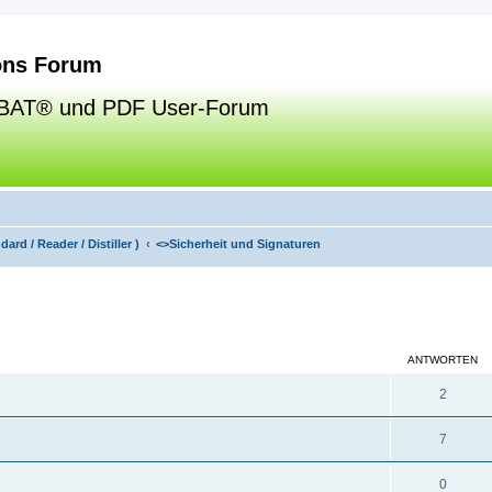
ns Forum
BAT® und PDF User-Forum
ard / Reader / Distiller )
<>
Sicherheit und Signaturen
eiterte Suche
ANTWORTEN
2
7
0