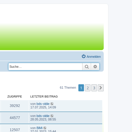
Anmelden
Suche
Erweiterte Suche
1
2
3
Nächste
61 Themen
ZUGRIFFE
LETZTER BEITRAG
von
bds-oldie
39292
17.07.2025, 14:09
von
bds-oldie
44577
28.05.2023, 08:55
von
BiMi
12507
27.01.2023, 15:44