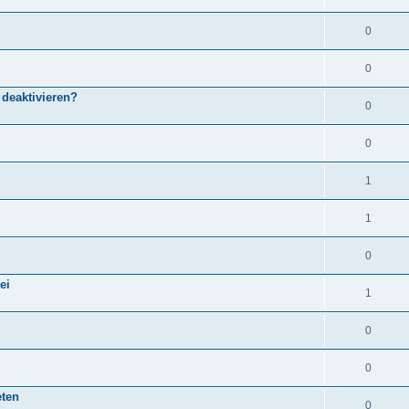
0
0
 deaktivieren?
0
0
1
1
0
ei
1
0
0
eten
0