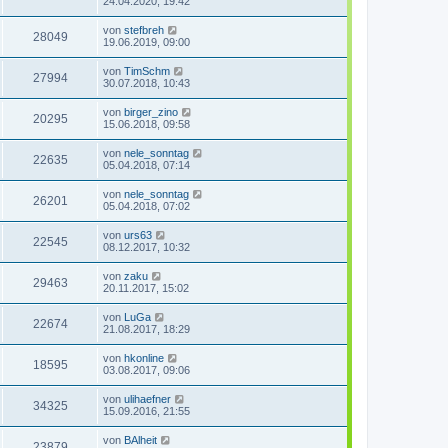
24.04.2020, 19:42
von
stefbreh
28049
19.06.2019, 09:00
von
TimSchm
27994
30.07.2018, 10:43
von
birger_zino
20295
15.06.2018, 09:58
von
nele_sonntag
22635
05.04.2018, 07:14
von
nele_sonntag
26201
05.04.2018, 07:02
von
urs63
22545
08.12.2017, 10:32
von
zaku
29463
20.11.2017, 15:02
von
LuGa
22674
21.08.2017, 18:29
von
hkonline
18595
03.08.2017, 09:06
von
ulihaefner
34325
15.09.2016, 21:55
von
BAlheit
23879