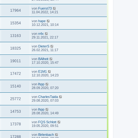
von
Fuerst73
17964
11.04.2022, 14:21
von
hape
15354
10.12.2021, 10:14
von
n4x
13163
29.11.2021, 22:17
von
DieterS
18325
26.02.2021, 11:17
von
BAlheit
19011
17.10.2020, 15:47
von
E1M1
17472
12.10.2020, 14:23
von
lhpp
15140
28.09.2020, 07:20
von
CharlesTaida
25772
29.08.2020, 07:03
von
lhpp
14753
28.08.2020, 14:49
von
FQS Schlott
17378
19.05.2020, 09:51
von
Birlenbach
17288