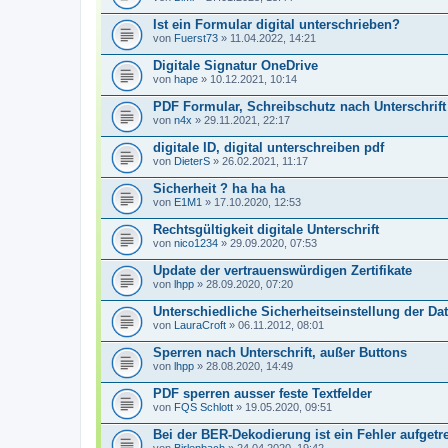
Ist ein Formular digital unterschrieben?
von
Fuerst73
» 11.04.2022, 14:21
Digitale Signatur OneDrive
von
hape
» 10.12.2021, 10:14
PDF Formular, Schreibschutz nach Unterschrift
von
n4x
» 29.11.2021, 22:17
digitale ID, digital unterschreiben pdf
von
DieterS
» 26.02.2021, 11:17
Sicherheit ? ha ha ha
von
E1M1
» 17.10.2020, 12:53
Rechtsgültigkeit digitale Unterschrift
von
nico1234
» 29.09.2020, 07:53
Update der vertrauenswürdigen Zertifikate
von
lhpp
» 28.09.2020, 07:20
Unterschiedliche Sicherheitseinstellung der Dat
von
LauraCroft
» 06.11.2012, 08:01
Sperren nach Unterschrift, außer Buttons
von
lhpp
» 28.08.2020, 14:49
PDF sperren ausser feste Textfelder
von
FQS Schlott
» 19.05.2020, 09:51
Bei der BER-Dekodierung ist ein Fehler aufgetr