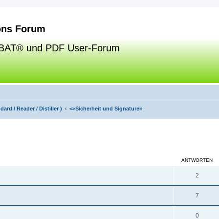
ns Forum
BAT® und PDF User-Forum
ard / Reader / Distiller )
<>
Sicherheit und Signaturen
eiterte Suche
ANTWORTEN
2
7
0