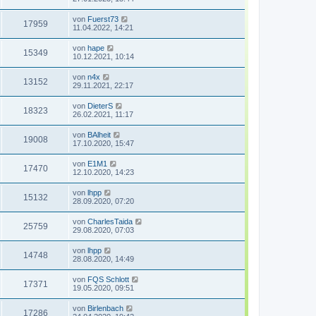
von
Fuerst73
17959
11.04.2022, 14:21
von
hape
15349
10.12.2021, 10:14
von
n4x
13152
29.11.2021, 22:17
von
DieterS
18323
26.02.2021, 11:17
von
BAlheit
19008
17.10.2020, 15:47
von
E1M1
17470
12.10.2020, 14:23
von
lhpp
15132
28.09.2020, 07:20
von
CharlesTaida
25759
29.08.2020, 07:03
von
lhpp
14748
28.08.2020, 14:49
von
FQS Schlott
17371
19.05.2020, 09:51
von
Birlenbach
17286