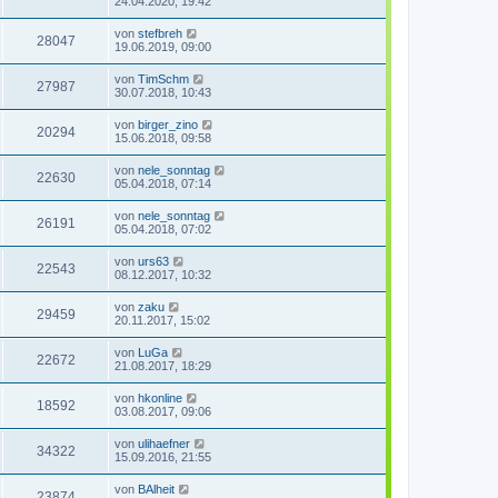
24.04.2020, 19:42
von
stefbreh
28047
19.06.2019, 09:00
von
TimSchm
27987
30.07.2018, 10:43
von
birger_zino
20294
15.06.2018, 09:58
von
nele_sonntag
22630
05.04.2018, 07:14
von
nele_sonntag
26191
05.04.2018, 07:02
von
urs63
22543
08.12.2017, 10:32
von
zaku
29459
20.11.2017, 15:02
von
LuGa
22672
21.08.2017, 18:29
von
hkonline
18592
03.08.2017, 09:06
von
ulihaefner
34322
15.09.2016, 21:55
von
BAlheit
23874