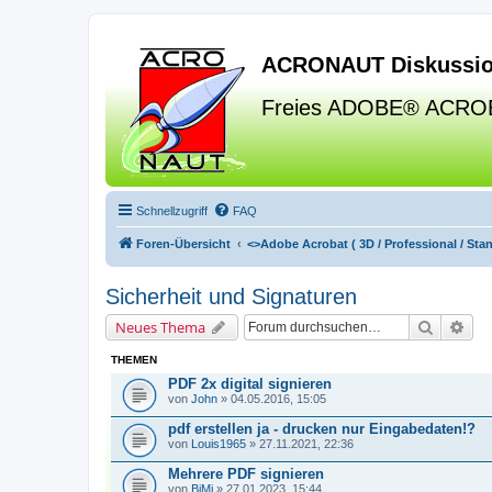
ACRONAUT Diskussio
Freies ADOBE® ACRO
Schnellzugriff
FAQ
Foren-Übersicht
<>
Adobe Acrobat ( 3D / Professional / Stand
Sicherheit und Signaturen
Suche
Erw
Neues Thema
THEMEN
PDF 2x digital signieren
von
John
» 04.05.2016, 15:05
pdf erstellen ja - drucken nur Eingabedaten!?
von
Louis1965
» 27.11.2021, 22:36
Mehrere PDF signieren
von
BiMi
» 27.01.2023, 15:44