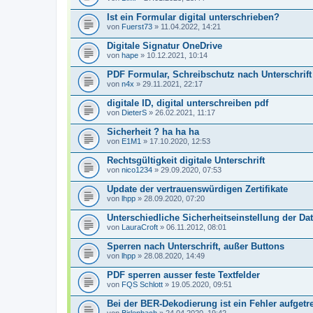
Ist ein Formular digital unterschrieben?
von
Fuerst73
» 11.04.2022, 14:21
Digitale Signatur OneDrive
von
hape
» 10.12.2021, 10:14
PDF Formular, Schreibschutz nach Unterschrift
von
n4x
» 29.11.2021, 22:17
digitale ID, digital unterschreiben pdf
von
DieterS
» 26.02.2021, 11:17
Sicherheit ? ha ha ha
von
E1M1
» 17.10.2020, 12:53
Rechtsgültigkeit digitale Unterschrift
von
nico1234
» 29.09.2020, 07:53
Update der vertrauenswürdigen Zertifikate
von
lhpp
» 28.09.2020, 07:20
Unterschiedliche Sicherheitseinstellung der Dat
von
LauraCroft
» 06.11.2012, 08:01
Sperren nach Unterschrift, außer Buttons
von
lhpp
» 28.08.2020, 14:49
PDF sperren ausser feste Textfelder
von
FQS Schlott
» 19.05.2020, 09:51
Bei der BER-Dekodierung ist ein Fehler aufgetr