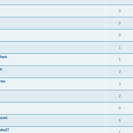
0
0
0
1
chen
1
re
2
ren
3
2
0
nzen
6
nded?
1