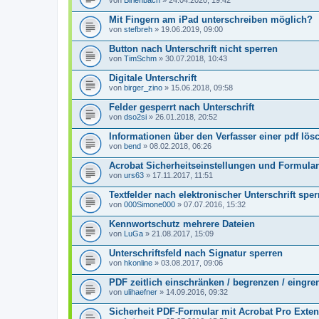
von
Birlenbach
» 24.04.2020, 19:42
Mit Fingern am iPad unterschreiben möglich?
von
stefbreh
» 19.06.2019, 09:00
Button nach Unterschrift nicht sperren
von
TimSchm
» 30.07.2018, 10:43
Digitale Unterschrift
von
birger_zino
» 15.06.2018, 09:58
Felder gesperrt nach Unterschrift
von
dso2si
» 26.01.2018, 20:52
Informationen über den Verfasser einer pdf lös
von
bend
» 08.02.2018, 06:26
Acrobat Sicherheitseinstellungen und Formula
von
urs63
» 17.11.2017, 11:51
Textfelder nach elektronischer Unterschrift sper
von
000Simone000
» 07.07.2016, 15:32
Kennwortschutz mehrere Dateien
von
LuGa
» 21.08.2017, 15:09
Unterschriftsfeld nach Signatur sperren
von
hkonline
» 03.08.2017, 09:06
PDF zeitlich einschränken / begrenzen / eingre
von
ulihaefner
» 14.09.2016, 09:32
Sicherheit PDF-Formular mit Acrobat Pro Exte