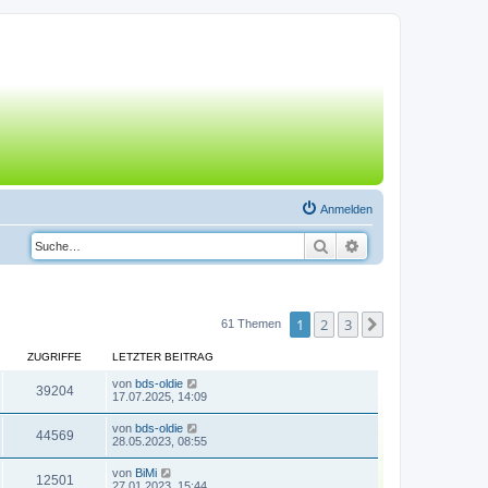
Anmelden
Suche
Erweiterte Suche
1
2
3
Nächste
61 Themen
ZUGRIFFE
LETZTER BEITRAG
von
bds-oldie
39204
17.07.2025, 14:09
von
bds-oldie
44569
28.05.2023, 08:55
von
BiMi
12501
27.01.2023, 15:44