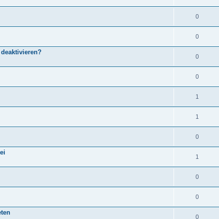
0
0
 deaktivieren?
0
0
1
1
0
ei
1
0
0
eten
0