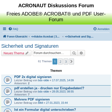
ACRONAUT Diskussions Forum
Freies ADOBE® ACROBAT® und PDF User-
Forum
FAQ
Anmelden
Foren-Übersicht
<>
Adobe Acrobat ( 3D / Professional / Standard / Reader / Distiller )
<>
Sicherheit und Signaturen
Sicherheit und Signaturen
Suche
Erweiterte Suche
Neues Thema
1
2
3
Nächste
61 Themen
Themen
PDF 2x digital signieren
Letzter Beitrag von
bds-oldie
«
17.07.2025, 14:09
Antworten:
2
pdf erstellen ja - drucken nur Eingabedaten!?
Letzter Beitrag von
bds-oldie
«
28.05.2023, 08:55
Antworten:
7
Mehrere PDF signieren
Letzter Beitrag von
BiMi
«
27.01.2023, 15:44
Ist ein Formular digital unterschrieben?