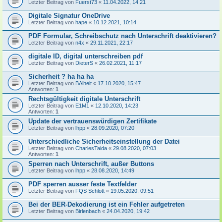
Letzter Beitrag von
Fuerst73
«
11.04.2022, 14:21
Digitale Signatur OneDrive
Letzter Beitrag von
hape
«
10.12.2021, 10:14
PDF Formular, Schreibschutz nach Unterschrift deaktivieren?
Letzter Beitrag von
n4x
«
29.11.2021, 22:17
digitale ID, digital unterschreiben pdf
Letzter Beitrag von
DieterS
«
26.02.2021, 11:17
Sicherheit ? ha ha ha
Letzter Beitrag von
BAlheit
«
17.10.2020, 15:47
Antworten:
1
Rechtsgültigkeit digitale Unterschrift
Letzter Beitrag von
E1M1
«
12.10.2020, 14:23
Antworten:
1
Update der vertrauenswürdigen Zertifikate
Letzter Beitrag von
lhpp
«
28.09.2020, 07:20
Unterschiedliche Sicherheitseinstellung der Datei
Letzter Beitrag von
CharlesTaida
«
29.08.2020, 07:03
Antworten:
1
Sperren nach Unterschrift, außer Buttons
Letzter Beitrag von
lhpp
«
28.08.2020, 14:49
PDF sperren ausser feste Textfelder
Letzter Beitrag von
FQS Schlott
«
19.05.2020, 09:51
Bei der BER-Dekodierung ist ein Fehler aufgetreten
Letzter Beitrag von
Birlenbach
«
24.04.2020, 19:42