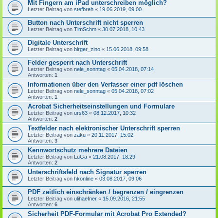
Mit Fingern am iPad unterschreiben möglich?
Letzter Beitrag von
stefbreh
«
19.06.2019, 09:00
Button nach Unterschrift nicht sperren
Letzter Beitrag von
TimSchm
«
30.07.2018, 10:43
Digitale Unterschrift
Letzter Beitrag von
birger_zino
«
15.06.2018, 09:58
Felder gesperrt nach Unterschrift
Letzter Beitrag von
nele_sonntag
«
05.04.2018, 07:14
Antworten:
1
Informationen über den Verfasser einer pdf löschen
Letzter Beitrag von
nele_sonntag
«
05.04.2018, 07:02
Antworten:
1
Acrobat Sicherheitseinstellungen und Formulare
Letzter Beitrag von
urs63
«
08.12.2017, 10:32
Antworten:
2
Textfelder nach elektronischer Unterschrift sperren
Letzter Beitrag von
zaku
«
20.11.2017, 15:02
Antworten:
3
Kennwortschutz mehrere Dateien
Letzter Beitrag von
LuGa
«
21.08.2017, 18:29
Antworten:
2
Unterschriftsfeld nach Signatur sperren
Letzter Beitrag von
hkonline
«
03.08.2017, 09:06
PDF zeitlich einschränken / begrenzen / eingrenzen
Letzter Beitrag von
ulihaefner
«
15.09.2016, 21:55
Antworten:
6
Sicherheit PDF-Formular mit Acrobat Pro Extended?